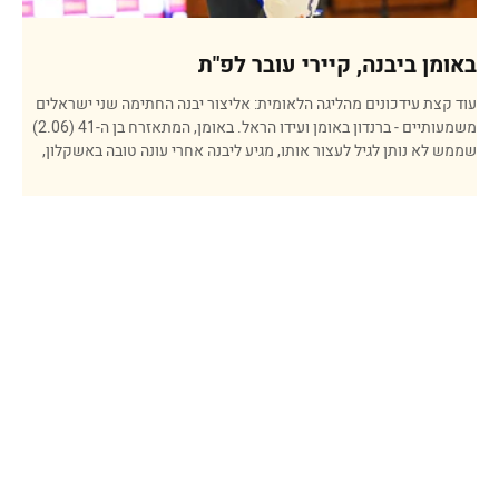
באומן ביבנה, קיירי עובר לפ"ת
עוד קצת עידכונים מהליגה הלאומית: אליצור יבנה החתימה שני ישראלים
משמעותיים - ברנדון באומן ועידו הראל. באומן, המתאזרח בן ה-41 (2.06)
שממש לא נותן לגיל לעצור אותו, מגיע ליבנה אחרי עונה טובה באשקלון,
עם 10.9 נק' ו-5 ריב' ב-22.3 דקות. עונה לפני זה היה חלק מהאליפות
והעליה לליגת העל של רעננה, ובעברו קריירה ארוכה בליגת העל ובאירופה.
הראל (23, 1.86), שהיה חלק מהסגל שהעלה את אילת לליגת העל, וכמו
באומן גם הוא היה שותף לאליפות של רעננה לפני כן. קלע בעונה האחרונה
6.1 נק' ב-12.8 דק'. בקבוצ