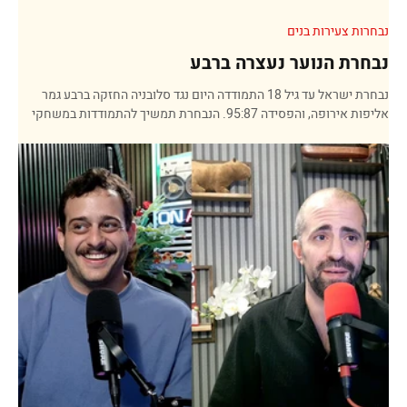
נבחרות צעירות בנים
נבחרת הנוער נעצרה ברבע
נבחרת ישראל עד גיל 18 התמודדה היום נגד סלובניה החזקה ברבע גמר
אליפות אירופה, והפסידה 95:87. הנבחרת תמשיך להתמודדות במשחקי
הדירוג, בנסיון להשיג את המקום החמישי שמביא לאליפות העולם עד גיל
19. סלובניה שהיתה צפויה להיות משוכה קשה במיוחד הציגה שני כוכבים,
ציפרלה ויוקסימוביץ, כשהאחרון היה בלתי ניתן לעצירה וסיים עם 28 נק'
ו-10 ריב'. נקודה מעניינת במשחק הייתה דוקא כשישראל חזרה בתוך הרבע
האחרון להוביל 78:77, יוקסימוביץ יצא עם פציעה קטנה, ודווקא אז רצו
הסלבונים 9-0, עלו ל- 86:78 ומשם כ