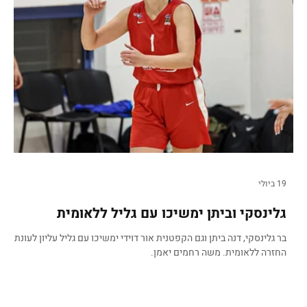
19 ביולי
גלינסקי וביתן ימשיכו עם גליל ללאומית
פיירוז חאג' חוזרת אחרי שנת היעדרות עקב פציעה, עדי פירסטנברג אחרי 4
בר גלינסקי, דנה ביתן וגם הקפטנית אור דוידי ימשיכו עם גליל עליון לעונת
החזרה ללאומית. משה רחמים יאמן.