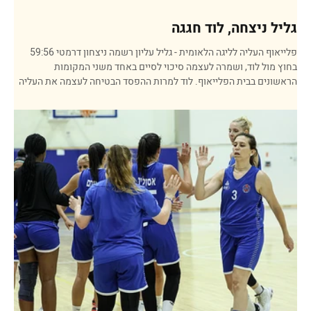
גליל ניצחה, לוד חגגה
פלייאוף העליה לליגה הלאומית - גליל עליון רשמה ניצחון דרמטי 59:56
בחוץ מול לוד, ושמרה לעצמה סיכוי לסיים באחד משני המקומות
הראשונים בבית הפלייאוף. לוד למרות ההפסד הבטיחה לעצמה את העליה
(יחס פנימי עדיף מול גליל ומול אליצור ת"א), וחגגה בסיום עם הקהל
המקומי. ביום רביעי הצפוניות יארחו את ת"א למשחק הקובע. הרבע
הראשון לא הביא איתו קצב גבוה במיוחד, והתקדם בסקור נמוך יחסית.
שלשה של ענבר רוטנברג סידרה למארחת יתרון 2:7, דנה ביתן צמצמה,
טליה קופלוביץ הגדילה, 9:13 אחרי 10 דקות. לוד המשיכה