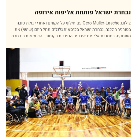
נבחרת ישראל פותחת אליפות אירופה
צילום: Gero Müller-Lasche עם חילוף על הקווים ואחרי יכולת טובה
בטורניר ההכנה, נבחרת ישראל בכיסאות גלגלים תחל היום (שישי) את
משחקיה במסגרת אליפות אירופה הנערכת בקוסובו. השאיפות בנבחרת
כרגיל הן די צנועות והמטרה היא קודם כל להישאר בדרג א', כשהשתלבות
בשלב רבע הגמר תיחשב להישג יפה מאוד. בנבחרת מקווים לסיים באחד
המקומות שמובילים לאליפות העולם (1-5), או לפחות להשתלב בטורניר
ההזדמנות האחרונה להעפיל לשם דרך מקומות 6-7. את האליפות הקודמת
ב-2023 ישראל סיימה במקום ה-9, וניצלה מירידת דרג.