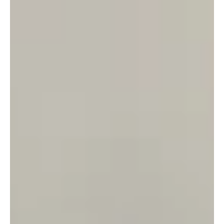
25 ביולי
זמן קריאה 1 דקות
גברים - ליגה ארצית
בן נון במעלה אדומים, המשכיות במטה יהודה
מעלה אדומים מחתימה עוד קבלן עליות, במטה יהודה ממשיכים דביר
רינגוולד, אור כהן והמאמן אריה אלג'ם.