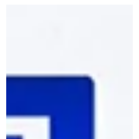
לפני יומיים (2)
זמן קריאה 1 דקות
גברים - ליגה ארצית
פול דילייני הצטרף להפועל ת"א
הגארד הותיק חוזר לארצית ויחזק את קבוצת הבת של האדומים. גם רועי
נברו ויונתן רבינוביץ מצטרפים, אופק שרי ימשיך על הקווים. (צילום:
מנהלת הליגה הלאומית)