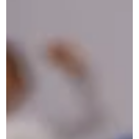
קוטר מצטרף לבאר יעקב, זהביאן ממשיך
הפורוורד אור קוטר מצטרף אחרי שנתיים בנוף הגליל, טל זהביאן ממשיך
לעונה נוסף וירון אביב ממשיך כמאמן.