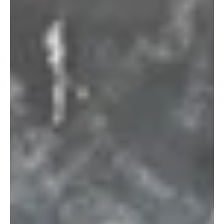
NBA
הניקס אלופים
אפשר להגיד שזו הייתה סדרה ה-4:1 הצמודה ביותר שראינו. הניקס זברו
בצורת של 53 שנים, ועשו זאת בסטייל ועם הרבה אופי. (צילום: יוטיוב)