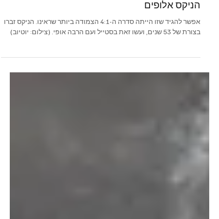
שבוע המשחקים האחרון בליגה הארצית יצא הערב לדרך, ויסתיים ביום
רביעי. קרית מוצקין וגבעתיים בצפון, קרית מלאכי וחבלמו בדרום. יהיה
מעניין.
14 ביוני
זמן קריאה 3 דקות