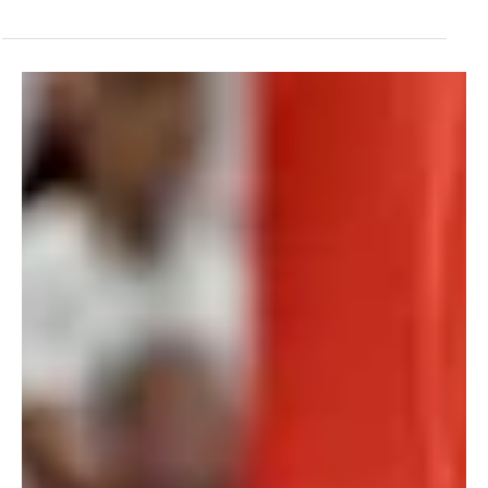
14 ביוני
זמן קריאה 2 דקות
גברים - ליגה ארצית
שוב קאמבק מרשים למלאכי, הכל פתוח בדרום
חבלמו כבר הייתה ביתרון 22 הפרש, אבל בסוף ניצחה רק 70:76,
וההכרעה עוברת ליום רביעי.