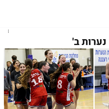
גברים
נשים
נוער
נבחרות
ליגות אירופיות
ערות ב'