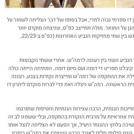
ו ספרתי גבוה למדי, אבל בסופו של דבר הצליחה לשמור על 
 על התואר. מולה תתייצב כפ"ס, שניצחה מוקדם יותר 
השבוע בבני יהודה - וכך בעצם מחכה לנו מפגש בין שתי מחזיקות הגביע האחרונות (כפ"ס ב-22/23, 
 הגביע השני בין רעננה לרמה"ש. אחרי ששתי הקבוצות 
קיבלנו תסריט די דומה ועם סיום דומה. הפתיחה הייתה כולה 
לה את ההתקפה של רמה"ש ומייצרת נקודות בצבע, רעננה 
עה רק 15 נקודות במחצית הראשונה. רמה"ש ניצלה זאת כדי לברוח מוקדם ליתרון דו 
ייבות הגנתית, הרבה עצירות הגנתיות וחטיפות שתורגמו 
היו אחראיות על מרבית הנקודת בהתקפה, ובלי ששמנו לב זה 
רמה"ש - 42:41. רעננה המשיכה בלחץ ההגנתי היעיל, אך הפעם לא הצליחה לנצל אותו 
צת חילופי סלים לאורך הרבע השאירו את רמה"ש ביתרון 