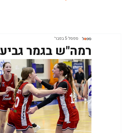
ראשי
ספסל
5 בפבר׳
רמה"ש בגמר גביע נ