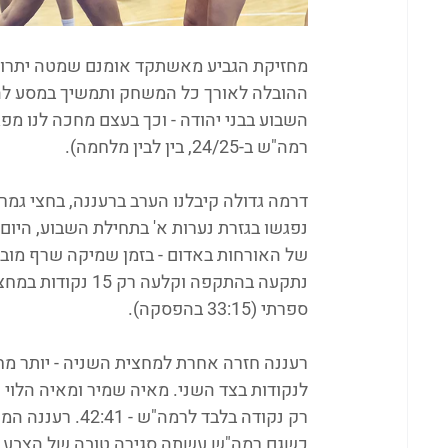
מחזיקת הגביע מאשתקד אומנם שמטה יתרון ד
ההובלה לאורך כל המשחק ותמשיך במסע להגן
רמה"ש ב-24/25, בין לבין מלחמה). 
דרמה גדולה קיבלנו הערב ברעננה, בחצי גמר
נפגשו בגזרת נערות א' בתחילת השבוע, היום 
של האורחות באדום - בזמן שמיקה שרף מובי
נתקעה בהתקפה וקל
ספרתי (33:15 בהפסקה). 
רעננה חזרה אחרת למחצית השניה - יותר מחו
לנקודות בצד השני. מאיה שמיר ומאיה הלוי 
רק נקודה בלבד ל
כשגם רמה"ש עשתה סגירה טובה של הצבע. ק