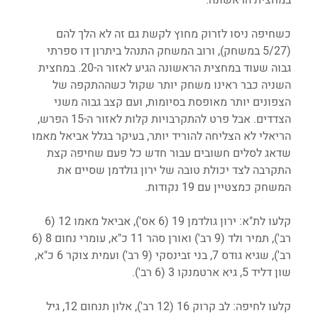
כשחיפה ניסו לזרוק מחוץ לקשת גם זה לא הלך להם 
(5/27 במשחק), ורוב המשחק התנהל ביתרון דו ספרתי 
גבוה שעוד במחצית הראשונה הגיע לאזור ה-20. במחצית 
השניה כבר ראינו משחק יותר שקול כשההתקפה של 
הצפונים יותר מאופסת בסיומות, ועם קצב גבוה משני 
הצדדים. אבל פרט להתקרבויות קלות לאזור ה-15 הפרש, 
הריאלי לא הצליחה להוריד יותר, בעיקר בגלל אביאל מאמו 
שדאג לסלים חשובים עבור חדש כל פעם שחיפה קצת 
התקרבה לצד יכולת טובה של ירון גולדמן שסיים את 
המשחק כמצטיין עם 19 נקודות. 
קלעו לת"א: ירון גולדמן 19 (6 אס'), אביאל מאמו 12 (6 
רב'), תמיר ולד (9 רב') ואורן סהר 11 כ"א, עומרי נחום 8 (6 
רב'), שגיא גודס 7, בני זבינסקי (9 רב') ועמית צוקר 6 כ"א, 
שון דליד 5, גיא ארטמנקו 3 (6 רב'). 
קלעו לחיפה: לב קרוק 16 (12 רב'), אלון תנחום 12, גיל 