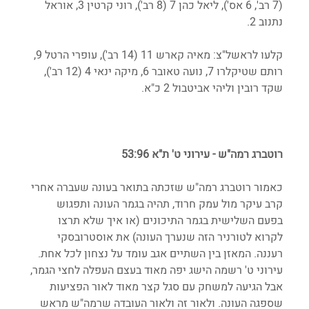
(7 רב', 6 אס'), ליאל כהן 7 (8 רב'), רוני קרטין 3, אוראל 
נתנוב 2.
קלעו לראשל"צ: מאיה קארש 11 (14 רב'), עופרי הרטל 9, 
רותם שטיקלרו 7, נועה טאובר 6, מיקה ינאי 4 (12 רב'), 
שקד רובין וליהי אביטבול 2 כ"א. 
רוטברג רמה"ש - עירוני ט' ת"א 53:96
כאמור רוטברג רמה"ש שזכתה בתואר בעונה שעברה אחרי 
קרב עיקר מול עמק חרוד, תהיה בגמר העונה ותפגוש 
בפעם השלישית בגמר התיכונים (או איך שלא תרצו 
לקרוא לטורניר הזה שנערך העונה) את אוסטרובסקי 
רעננה. המאזן בין השתיים אגב עומד על נצחון לכל אחת. 
עירוני ט' רשמה הישג יפה מאוד בעצם העפלה לחצי הגמר, 
אבל הגיעה למשחק עם סגל קצר מאוד לאור הפציעות 
שספגה העונה. ולאור זה ולאור העובדה שרמה"ש מראש 