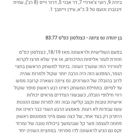
ביניה 9, רועי צ'ארניי 7, דר אבני 5, דרור וייס (8 רב'), עמית 
זיבנברג ונועם טל 3 כ"א, עידן וייסבך 1.
בן יהודה נס ציונה - כצנלסון כפ"ס 83:77
בפעם השלישית ולראשונה מאז 18/19, כצנלסון כפ"ס 
חוזרת לגמר אליפות התיכונים, או איך שלא תרצו לקרוא 
לטורניר הזה שנערך העונה. בניגוד למשחק הראשון בחצי 
הגמר, המפגש הזה היה הרבה יותר שקול ולמרות שהיה 
לרוב בהובלה של השרונים, נס ציונה נשארה קרובה ממש 
עד לסיום. בתחילת המשחק ראינו רבע ראשון סופר שקול 
רווי חילופי הובלה, כשבשני הצדדים מראים יכולות 
אישיות טובות וקצב קליעה גבוה וזה למרות שגם ההגנות 
עשו עבודות לא רעות. מאמצע הרבע השני כבר ראינו את 
היתרון רק בצד אחד, של כצה שעם מיני מומנטום ראשון 
פתחה לעצמה פער קל שבהמשך ביכולת טובה של נמרוד 
זקס גם הגיע לראשונה לדו ספרתי. במחצית השניה יחד 