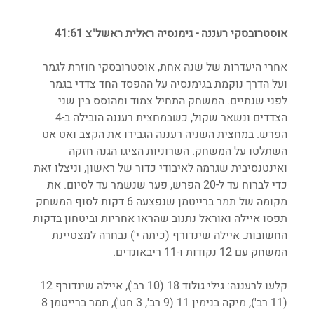
אוסטרובסקי רעננה - גימנסיה ראלית ראשל"צ 41:61
אחרי היעדרות של שנה אחת, אוסטרובסקי חוזרת לגמר 
ועל הדרך נוקמת בגימנסיה על ההפסד החד צדדי בגמר 
לפני שנתיים. המשחק התחיל צמוד ומהוסס בין שני 
הצדדים ונשאר שקול, כשבמחצית רעננה הובילה ב-4 
הפרש. במחצית השניה רעננה הגבירו את הקצב ואט אט 
השתלטו על המשחק. השרוניות הציגו הגנה חזקה 
ואינטנסיבית שגרמה לאיבודי כדור של ראשון, וניצלו זאת 
כדי לברוח עד ל-20 הפרש, פער שנשמר עד לסיום. את 
מקומה של תמר ברייטמן שנפצעה 6 דקות לסוף המשחק 
תפסו איילה ואוראל נתנוב שהראו אחריות וביטחון בדקות 
החשובות. איילה שינדורף (כיתה י') נבחרה למצטיינת 
המשחק עם 12 נקודות ו-11 ריבאונדים.
קלעו לרעננה: גילי גולוד 18 (10 רב'), איילה שינדורף 12 
(11 רב'), מיקה בנימין 11 (9 רב', 3 חט'), תמר ברייטמן 8 