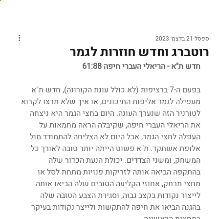
ספסל
21 בדצמ׳ 2023
רוטברג וחדש חוזרות לגמר
חדש ת"א - הריאלי העברי חיפה 61:88
בפעם ה-7 ברציפות (לא כולל עונת הקורונה), חדש ת"א 
מעפילה לגמר אליפות התיכונים, או איך שלא תרצו לקרוא 
לטורניר הזה שנערך העונה. היום בחצי הגמר היא ניצחה 
את הריאלי העברי חיפה, שקיבלה הראה מחמאות על 
העפלה לחצי הגמר, אבל היום לא הצליחה להתמודד מול 
אלופת אשתקד. ת"א פשוט הייתה יותר טובה לאורך כל 
המשחק, ומשני הצדדים. יכולת הנעת הכדור שלה 
בהתקפה הביאה אותה לזריקות פנויות מתחת לסל או 
מחצי מרחק, אחוזי הקליעה הטובים שלה הביאו אותה 
לייצור נקודות בקצב גבוה, וסגירת הצבע הטובה שלה 
בהגנה הביאו את חיפה להתקשות ולייצר נקודות בעיקר 
במחצית הראשונה. 