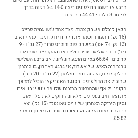
הרבע אז רשמו הדולפינים ריצת 14-0 ב-3 דקות בדרך 
לפיגור 3 בלבד - 44:41 במחצית.
מכאן קיבלנו משחק צמוד. מצד אחד ג'וש עמית פרייס 
(18 נק') התעורר ושמר את היתרון ירוק, ומנגד עמית ראובן 
(13 נק' ו-7 אס') במשחק טוב ורוברט טרנר (27 נק' ו - 9 
ריב') ברבע שלישי אדיר הוליכו את המקומיים שנשארו 
קרובים - 66:64 בסיום הרבע השלישי. אם ברבע השלישי 
טרנר היה האיש של אשדוד, אז ברבע האחרון, בו היתרון 
החליף ידיים, היה זה דוויט ווילסון (22 נק' ו - 20 ריב') 
שהוביל את הדולפינים. הסנטר האמריקאי הוביל למהפך 
מקומי על אף שהחטאות מרובות שלו מהעונשין השאירו 
את האורחים בעניינים, אלא שהירוקים לא ניצלו זאת. 
נסיון הזריקה האחרון של ג'ייס טאונסנד (15 נק') יצא 
החוצה ובסיום הייתה זאת אשדוד שחגגה ניצחון דרמטי 
85:82.