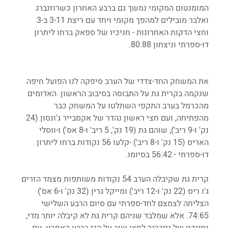
המומנטום המקומי נמשך גם ברבע האחרון כשרוזנברג 
ואלבר מובילים למהפך מקומי ויחד עם ריצת 3-11 ב-3 
וחצי הדקות האחרונות - חניכיו של ספאק ברחו ליתרון 
דו-ספרתי וניצחון 80:88.
את המשחק החד-צדדי של הערב סיפקה לנו הפועל חיפה 
שנקמה בקרית גת על התבוסה בסיבוב הראשון. האדומים 
מהכרמל בערב התקפי השתלטו על המשחק כבר 
מהפתיחה, ועם חצי ראשון נהדר של אקסבייר ג'ונסון (24 
נק' ו-9 ריב'), שוהם גת (19 נק', 5 ריב' ו-8 אס') ו-ווסלי 
האריס (15 נק' ו-8 ריב') -קלעו 56 נקודות ברחו ליתרון 
דו-ספרתי - 56:42 בסיומו.
קרית גת שקיבלה הערב 54 נקודות משותפות מצמד הזרים 
ג'ו ריס (22 נק' ו-12 ריב') ומייקל גרין (32 נק' ו-6 אס') 
הצליחה לצמצם לחד-ספרתי עם סיום הרבע השלישי 
74:65. אלא שמלבד שניהם קרית גת לא קיבלה יותר מדי, 
וחניכיו של נייברגר לחצו שוב על הגז ברבע האחרון. עם 