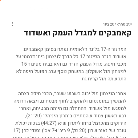
יניב סהראי
20 בינו׳
קאמבקים למגדל העמק ואשדוד
המחזור ה-17 בליגה הלאומית נפתח בסימן קאמבקים: 
אשדוד חזרה מפיגור 17 כל הדרך לניצחון ביתי דרמטי על 
מכבי חיפה, מגדל העמק חזרה גם היא בבית מפיגור 15 
לניצחון מול אשקלון. במשחק נוסף ערב הפועל חיפה לא 
התקשתה מול קרית גת.
אחרי הניצחון מול יבנה בשבוע שעבר, מכבי חיפה רצתה 
להמשיך במומנטום ולהתקרב לחוף מבטחים, ויצאה דרומה 
למפגש מול אשדוד. ההתחלה גם הייתה מבטיחה, ואחרי 
רבע ראשון צמוד שהסתיים ביתרון מינימלי (21:20), 
הירוקים מהכרמל ברחו ליתרון שיא (44:27) בזכות יכולת 
טובה של נאור שרון (20 נק', 9 ריב' ו-7 אס') וסנדי כהן (17 
נק', 5 ריב' ו-6 אס'). אלא שהקאמבק המקומי החל עם סיום 