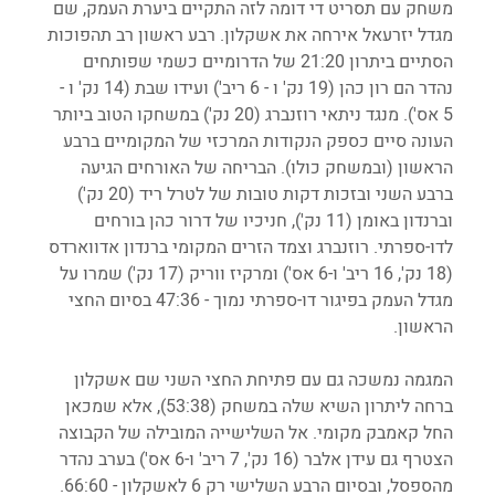
משחק עם תסריט די דומה לזה התקיים ביערת העמק, שם 
מגדל יזרעאל אירחה את אשקלון. רבע ראשון רב תהפוכות 
הסתיים ביתרון 21:20 של הדרומיים כשמי שפותחים 
נהדר הם רון כהן (19 נק' ו - 6 ריב') ועידו שבת (14 נק' ו - 
5 אס'). מנגד ניתאי רוזנברג (20 נק') במשחקו הטוב ביותר 
העונה סיים כספק הנקודות המרכזי של המקומיים ברבע 
הראשון (ובמשחק כולו). הבריחה של האורחים הגיעה 
ברבע השני ובזכות דקות טובות של לטרל ריד (20 נק') 
וברנדון באומן (11 נק'), חניכיו של דרור כהן בורחים 
לדו-ספרתי. רוזנברג וצמד הזרים המקומי ברנדון אדווארדס 
(18 נק', 16 ריב' ו-6 אס') ומרקיז ווריק (17 נק') שמרו על 
מגדל העמק בפיגור דו-ספרתי נמוך - 47:36 בסיום החצי 
הראשון.
המגמה נמשכה גם עם פתיחת החצי השני שם אשקלון 
ברחה ליתרון השיא שלה במשחק (53:38), אלא שמכאן 
החל קאמבק מקומי. אל השלישייה המובילה של הקבוצה 
הצטרף גם עידן אלבר (16 נק', 7 ריב' ו-6 אס') בערב נהדר 
מהספסל, ובסיום הרבע השלישי רק 6 לאשקלון - 66:60. 