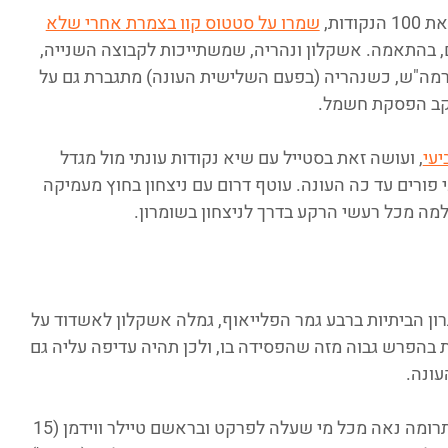
שמרו על סטטוס קוו בצמרת אחרי שלא
 בהתאמה. אשקלון ונהריה, שמשתייכות לקבוצה השנייה, 
מה"ש, כשנהריה (בפעם השלישית העונה) מתגברת גם על 
קב הפסקת חשמל. 
יעי
, ועושה זאת בסטייל עם שיא נקודות עונתי מול מגדל 
רים עד כה העונה. עוטף דרום עם ניצחון בחוץ מעמיקה 
ה מכל רעשי הרקע בדרך לניצחון בשומרון.
רון הביתיות ברבע גמר הפלייאוף, גמלה אשקלון לאשדוד על 
הפרש גבוה מזה שהפסידה בו, ולכן תהיה עדיפה עליה גם 
עונה. 
הרבע הראשון היה שייך למקומיים, שקיבלו תרומה נאה מכל מי שעלה לפרקט ובראשם טיילר ווידמן (15 