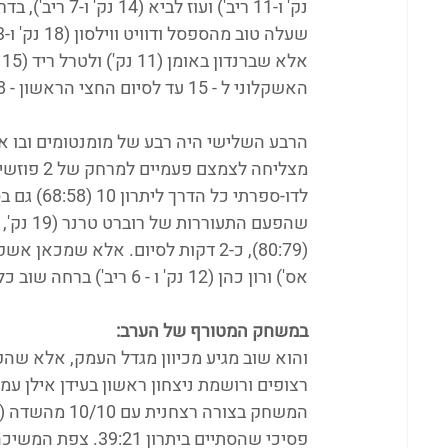
האשקלוני ל - 15 עד לסיום החצי הראשון - 53:38.
מצליחה לצ
לדו-ספרתי
אס') ורון כהן (12 נק' ו - 6 ריב') ברחה שוב כל הדרך לניצחון חשוב 91:83 בקרב ישיר על הביתיות.
במשחק המטורף של הערב:
רצופים ורושמת ניצחון ראשון בעידן אילן ע
פסיכי שהסתיים בית