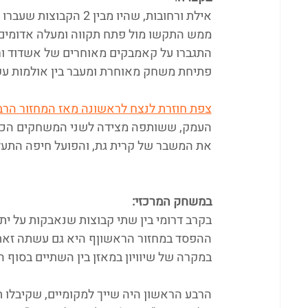
אילת ורחובות, שהיו מבין 2 הקבוצות שעברו את 100 הנקודות, 
ממש התקשו מול פתח תקווה ומעלה אדומים,
התגברו על קאמבקים מאוחרים של אשדוד ור
פתיחת משחק מאוחרת ומעבר בין אולמות ע
צפת חוזרת לנצח לראשונה מאז המחזור הרב
העמק, ששותפה מצידה לשני המשחקים הכי פו
את המשבר של קרית גת, והפועל חיפה התעלמ
במשחק המרכזי:
בקרב דרומי בין שתי קבוצות שנאבקות על ית
ההפסד במחזור הראשוןף היא גם עשתה זאת ב
במקרה של שיוויון במאזן בין השתיים בסוף ה