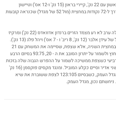
אקריש (24 נק' ו-6 ריב') שסיים את החצי הראשון עם 22 נק', קיירי בראון (15 נק' ו-12 אס') וטיישון 
אלכסנדר (30 נק', 7 ריב' ו-11 אס'). כל זה בדרך ל-72 נקודות במחצית (מול 52 של מגדל) שכנראה קובעות 
מגדל העמק קלעה גם היא בסקור גבוה, וקיבלה ערב לא רע מצמד הזרים ברנדון אדוואדס (22 נק') ומרקיז 
ווריק (19 נק' ו - 5 אס') ותרומה יפה מהספסל של עידן אלבר (12 נק', 8 ריב' ו - 7 אס') ויהל פלג (13 נק'). 
המארחת הצליחה לצמצם מעט את ההפרש במחצית השניה, אלא שצפת, שסיימה את המשחק עם 21 
שלשות (מ-41 ניסיונות) המשיכה להפגיז מבחוץ ולשמור על יתרון הסובב את ה - 20, 93:75 בסיום הרבע 
רביעי כשצפת ממשיכה לשמור על ההפרש הגבוה שלה בזכות 
ג'וש אנזיקור (33 נק' ו-15 ריב') שסיפק חצי שני אדיר וסיים כקלע המוביל. ומנגד מקסים פוקסמן (16 נק' 
ו-6 ריב') רושם משחק טוב שלא ממש עזר למגדל העמק, כשבסיום 123:105 לצפת ששוברת את שיא 
 ניחשתם נכון, מגדל העמק.