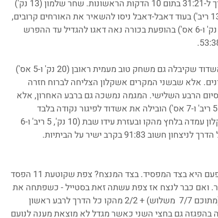
נק' ו-11 ריב') ועוז לביא (14 נק' ו-7 ריב'), בדרך ל-31:21 בתום 10 הדקות הראשונות. שחר שלמון (13 נק') 
שעלה טוב מהספסל ודוויט ווילסון (18 נק' ו-13 ריב') בעוד דאבל-דאבל ניסו להשאיר את האורחים קרובים, 
אלא שברנדון באומן (11 נק') ולטרל ריד (15 נק' ו-6 אס') בהופעת בכורה נאה דאגו להגדיל עד ההפרש 
הרבע השלישי היה רבע של מומנטומים ובו אשדוד שקיבלה גם משחק טוב מעמית ראובן (20 נק' ו-5 אס') 
מצם פעמיים למרחק של 2 פוזשינים. אלא שבשני המקרים אשקלון הצליחה לברוח חזרה 
 כל הדרך ליתרון 10 (68:58) גם בסיום הרבע השלישי. המגמה נמשכה גם ברבע האחרון, אלא 
שהפעם התעוררות של רוברט טרנר (19 נק', 5 ריב' ו-7 אס') הובילה את אשדוד לפיגור נקודה בלבד 
(80:79), כ-2 דקות לסיום. אלא שמכאן אשקלון עמדה בלחץ מהקו ובעזרת עידו שבת (10 נק', 5 ריב' ו-6 
והוא שוב מגיע מכיוון מגדל העמק, אלא שהפעם היא בצד המפסיד. בצד המנצח? צפת שקוטעת 11 הפסד 
מר. ואם כבר לנצח אז צפת עשתה זאת בסטייל - כשפתחה את 
המשחק בצורה רצחנית עם 10/10 מהשדה (מתוכם 7/7  משלוש) + 2/2 מהקו כל הדרך לרבע ראשון 
רון 39:21. צפת המשיכה בהפגזה גם בחצי השני כאשר מגדל לא מוצאת מענה לנועם 