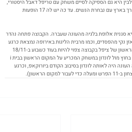
5. רב', 4.5 אס' ו-2.3 חט'. בין לבין היא גם הספיקה לסיים משחק עם טריפל דאבל היסטורי, 
וכמובן לקחת חלק ביורובאסקט האחרון שנערך בארץ עם נבחרת הנשים. עד כה יש לה 17 הופעות 
א סגנית אלופת בלגיה מהעונה שעברה. הקבוצה פתחה נהדר 
מקומית עם 6 נצחונות ומאזן נקי מהפסדים, וכמו מרבית הליגות באירופה נמצאת כרגע 
בפגרת מוקדמות אליפות אירופה. המשחק הראשון של ציפל בקבוצה צפוי להיות בעוד כשבוע ב-18/11 
מול וורגם, וכמה ימים אחר כך קסטור תשחק בחוץ מול לונדון במשחק המכריע על המקום הראשון בבית i 
עונה היה לאותה לונדון בסיבוב הקודם ביורוקאפ, וכרגע 