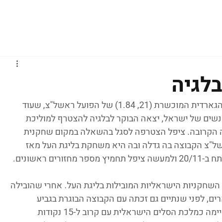
גברים
נשים
נוער
נבחרות
ליגות אירופיות
בלגיה
עדן ציפל עוברת לראשונה לשחק באירופה. הגארדית המוכשרת (21, 1.84) של הפועל ראשל"צ, שעוד 
חקה בנבחרת הנשים של ישראל, יצאה הבוקר לבלגיה להצטרף למוליכת 
 הקרובה. ציפל הצטרפה לסגל בהשאלה במקום שחקנית 
"צ הקבוצה בה גדלה ובה היא משחקת בליגת העל מאז 
השחקניות הישראליות המובילות בליגת העל. אחרי שהובילה 
, לפני שנתיים גם זכתה עם הקבוצה הבוגרת בגביע 
המדינה (קלע 9 נקודות בגמר) ואשתקד גם סיימה כמלכת הסלים הישראלית עם קרוב ל-15 נקודות 