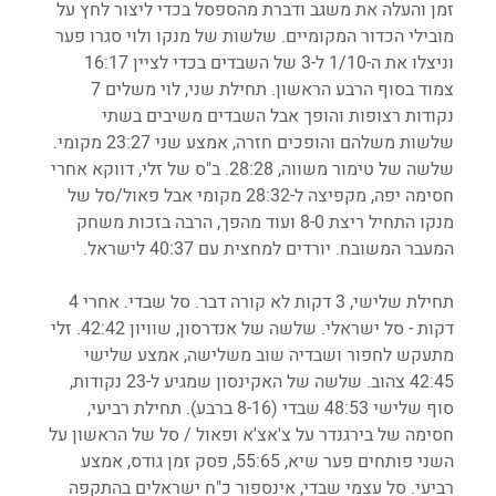
זמן והעלה את משגב ודברת מהספסל בכדי ליצור לחץ על 
מובילי הכדור המקומיים. שלשות של מנקו ולוי סגרו פער 
וניצלו את ה-1/10 ל-3 של השבדים בכדי לציין 16:17 
צמוד בסוף הרבע הראשון. תחילת שני, לוי משלים 7 
נקודות רצופות והופך אבל השבדים משיבים בשתי 
שלשות משלהם והופכים חזרה, אמצע שני 23:27 מקומי. 
שלשה של טימור משווה, 28:28. ב"ס של זלי, דווקא אחרי 
חסימה יפה, מקפיצה ל-28:32 מקומי אבל פאול/סל של 
מנקו התחיל ריצת 8-0 ועוד מהפך, הרבה בזכות משחק 
המעבר המשובח. יורדים למחצית עם 40:37 לישראל.
תחילת שלישי, 3 דקות לא קורה דבר. סל שבדי. אחרי 4 
דקות - סל ישראלי. שלשה של אנדרסון, שוויון 42:42. זלי 
מתעקש לחפור ושבדיה שוב משלישה, אמצע שלישי 
42:45 צהוב. שלשה של האקינסון שמגיע ל-23 נקודות, 
סוף שלישי 48:53 שבדי (8-16 ברבע). תחילת רביעי, 
חסימה של בירגנדר על צ'אצ'א ופאול / סל של הראשון על 
השני פותחים פער שיא, 55:65, פסק זמן גודס, אמצע 
רביעי. סל עצמי שבדי, אינספור כ"ח ישראלים בהתקפה 