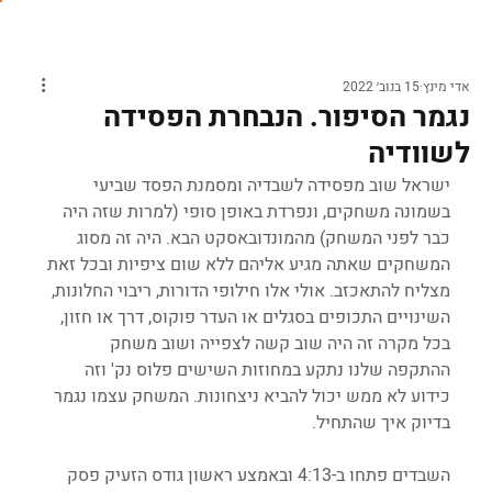
אדי מינץ
15 בנוב׳ 2022
נגמר הסיפור. הנבחרת הפסידה
לשוודיה
ישראל שוב מפסידה לשבדיה ומסמנת הפסד שביעי 
בשמונה משחקים, ונפרדת באופן סופי (למרות שזה היה 
כבר לפני המשחק) מהמונדובאסקט הבא. היה זה מסוג 
המשחקים שאתה מגיע אליהם ללא שום ציפיות ובכל זאת 
מצליח להתאכזב. אולי אלו חילופי הדורות, ריבוי החלונות, 
השינויים התכופים בסגלים או העדר פוקוס, דרך או חזון, 
בכל מקרה זה היה שוב קשה לצפייה ושוב משחק 
ההתקפה שלנו נתקע במחוזות השישים פלוס נק' וזה 
כידוע לא ממש יכול להביא ניצחונות. המשחק עצמו נגמר 
בדיוק איך שהתחיל.
השבדים פתחו ב-4:13 ובאמצע ראשון גודס הזעיק פסק 