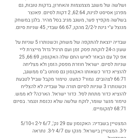
ושלשה של משגב מצמצמות והאחרון, בדקות טובות, גם 
מפרגן אסיסט לגינת, 62:64, 2 דקות לסיום. פאנצר 
בשלשה מקפיץ פער, משגב מגיב בסל מהיר. בלגן במשחק 
מנוצל ע"י גינת ל-2/2 מהקו, 66:67 שבדי, 45 שניות סיום.
שבדיה יוצאת להתקפה של משחק וכשנותרו 5 שניות על 
שעון ה-24 לוקחת פסק זמן ועם תרגיל גדול מייצרת ליי 
אפ קל עם הבאזר לאיש החם שלה האקנסון, 66:69, 25 
שניות לסיום. ישראל חוזרת מפסק הזמן ולא מצליחה 
להוציא כדור כשאותו האקנסון גם סוחט ב"ס ממשגב, 
66:71 לצהובים. גמור? כמעט. טימור מקבל שביל לטבעת 
וכשנותרו 3 שניות לסיום תורה של שבדיה לא להצליח 
להוציא כדור מתחת לסל. כדור ישראל. הארכה? לא ממש. 
טימור מנער שומר, לוקח שלשה שלא נכנסת ונגמר. בסיום 
68:71 למקומיים.
המצטיין בשבדיה: האקנסון עם 29 נק', 6/7 ל-2 ו-5/10 
ל-3. המצטיין בישראל: מנקו עם 4/7 ל-3. נתראה 