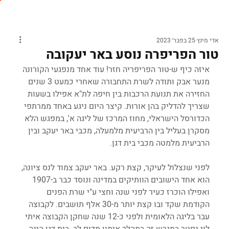
אדי מינץ
25 בפבר׳ 2023
טור הפריפרה נוסע באר יעקובה
איזה כיף ש-טור הפריפריה חזר! עוד אחד מנפגעי הקורונה 
מנער אבק ותודה לשרת התחבורה שאחרי כמעט 3 שנים 
החזירה את תנועת הרכבות בין חיפה לת"א אפילו בשעות 
שצריך להדליק בהן אורות. קיצר היום ניגע באחד ממרתפי 
הכדורסל הישראלי, מחוז המרכז של ליגה א', במפגש הלא 
מסקרן בעליל בין הרביעית מלמעלה, מכבי באר יעקב ובין 
הרביעית מלמטה מכבי בית דגן.
לפני שנצלול לעיקר, קצת רקע. באר יעקב צמוד לנס ציונה, 
הוא אחד הישובים הוותיקים במדינה ונוסד כבר ב-1907 
ואפילו הוכרז כעיר לפני שנה וחצי ע"י שרת הפנים 
הקודמת שקד ובו קצת יותר מ-30 אלף תושבים. לקבוצה 
עבר בליגה הלאומית ולפני כ-12 שנה שחקן הקבוצה איתי 
לוי נפטר במגרש זה במהלך אימון מדום לב. בית דגן הינה 