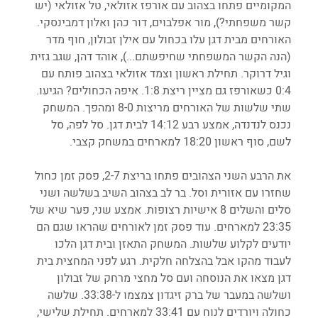
המקומיים פתחו בצהוב עם אורפז אזולאי, טל אזולאי (יש 
קשר משפחתי?), מור אפלבוים, דור כהן ואלון דמבינסקי. 
האורחים מבית דגן עלו בכחול עם אילן זבולון, חוף מדר 
(הנה הקשר המשפחתי שחיפשתם...), אוהד דהן, שגב גזית 
וגיל דרוקר. תחילת ראשון וצמד אזולאי בצהוב פותח עם 
0:4 כשאורפז גם מציין ריצת 1:8. איפה הכחולים? הגיעו. 
שתי שלשות של האורחים מריצות 8-0 ומהפך. המשחק 
נכנס לנדנדה, אמצע רבע 14:12 לבית דגן. סל לפה, סל 
לשם, סוף ראשון 18:20 למארחים במשחק קצבי.
את הרבע השני הצהובים פתחו בריצת 2-7, פסק זמן כחול 
שחזרו עם אזורית וסל. בר לב בצהוב השיב בשלשה ושני 
סלים והשלים 8 אישיות רצופות. אמצע שני, פער שיא של 
23:35 למארחים. עוד פסק זמן לאורחים שהראו שגם הם 
יודעים לקלוע שלשות. המשחק התאזן ובית דגן הלכו 
לעבוד מהקו אבל בהצלחה חלקית. רגע לפני המחצית בית 
דגן מצאו את הנוסחה ועם סל מחצי מרחק של זבולון 
ושלשה במעבר של ברק זיגדון צמצמו ל-33:38. שלשה 
כחולה ויורדים לנוח עם 33:41 למארחים. תחילת שלישי, 