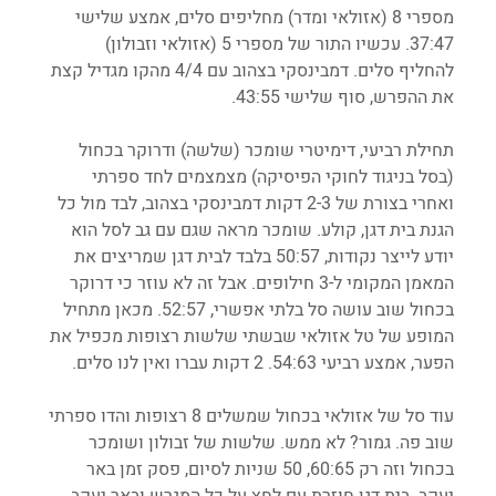
מספרי 8 (אזולאי ומדר) מחליפים סלים, אמצע שלישי 
37:47. עכשיו התור של מספרי 5 (אזולאי וזבולון) 
להחליף סלים. דמבינסקי בצהוב עם 4/4 מהקו מגדיל קצת 
את ההפרש, סוף שלישי 43:55.
תחילת רביעי, דימיטרי שומכר (שלשה) ודרוקר בכחול 
(בסל בניגוד לחוקי הפיסיקה) מצמצמים לחד ספרתי 
ואחרי בצורת של 2-3 דקות דמבינסקי בצהוב, לבד מול כל 
הגנת בית דגן, קולע. שומכר מראה שגם עם גב לסל הוא 
יודע לייצר נקודות, 50:57 בלבד לבית דגן שמריצים את 
המאמן המקומי ל-3 חילופים. אבל זה לא עוזר כי דרוקר 
בכחול שוב עושה סל בלתי אפשרי, 52:57. מכאן מתחיל 
המופע של טל אזולאי שבשתי שלשות רצופות מכפיל את 
הפער, אמצע רביעי 54:63. 2 דקות עברו ואין לנו סלים. 
עוד סל של אזולאי בכחול שמשלים 8 רצופות והדו ספרתי 
שוב פה. גמור? לא ממש. שלשות של זבולון ושומכר 
בכחול וזה רק 60:65, 50 שניות לסיום, פסק זמן באר 
יעקב. בית דגן חוזרת עם לחץ על כל המגרש ובאר יעקב 