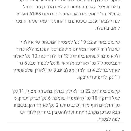
מאבדת אבל האורחת ממשיכה לא להבריק מהקו וטל 
אזולאי בכ"ח וסל סוגר את המשחק. בסיום 61:68 מעניין 
למדי לבאר יעקב. שפטו מצוין הוותיק רפאל סניור והצעיר 
ליאם בונפלד.
קלעים באר יעקב: 19 נק' למצטיין המשחק טל אזולאי 
שיכול היה לחסוך מאיתנו את המרפק המכוער ללא כדור 
וללא סיבה לשחקן בית דגן. 13 נק' לדור כהן, 10 נק' לאלון 
דמבינסקי, 7 נק' לאורפז אזולאי, 6 נק' לטמיר טבו, 5 נק' 
לאיתי בר לב, 4 נק' למור אפלבוים, 3 נק' לאורן שלפשטיין 
ו 1 נק' לדימיטרי גיבקו.
קלעים בית דגן: 22 נק' לאילון זבולון במשחק מצוין, 11 נק' 
לגיל דרוקר, 10 נק' לדימיטרי שומכר, 6 נק' לברק זיגדון, 5 
נק' חולקים חוף מדר ושגב גזית ו 2 נק' לאוהד דהן. בשבוע 
הבא נעדכן מקרב התחתית הלוהט בין בית דגן ללוד, יש 
למה לצפות.