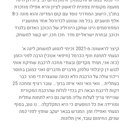
מועצה מקומית צפונית לראשון לציון והיא אפילו מוזכרת 
בתנ"ך, הישוב המודרני נוסד עם קום המדינה והוא מונה כ-8 
אלף תושבים. בכל מה שנוגע לכדורסל אחד מתושביו 
המפורסמים הינו שחקן היורוליג של הכוכב האדום בלגרד 
וכוכב נבחרת ישראל-ים מדר. חכו חכו, יש קשר למשחק.
קיצר לראשונה מ-2021 זכיתי לנסוע למשחק ליגה א'. 
הגעתי לתחנת חוף הכרמל (חיפאי אנוכי) הרבה לפני הזמן 
(כזה אני, תמיד מקדים) ובעודי מחכה לרכבת שתיקח אותי 
לגוש דן קיבלתי טלפון, מדברים מדברים ואני כמובן בחוסר 
ריכוז עולה על הרכבת הלא נכונה שנעצרת די מהר כבר 
בעתלית... וואי וואי וואי איזה ברוך... עובר רציף ומחכה 25 
דקות לרכבת הבאה רק בכדי לגלות שהרכבת המקורית 
שהייתי צריך לעלות עליה מגיעה גם היא לתחנת עתלית 
ומורידה את כל הנוסעים כי היא התקלקלה... נו טוב, בסוף 
הגעתי ואפילו זמן. המגרש בבאר יעקב שופץ לפני כמה 
שנים, החימום עובד, אין תלונות.