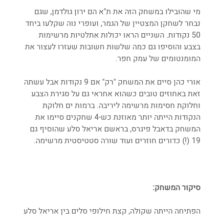
מי שהובילו במשחק הזה את ת"א הם ירון גולדמן, שגם 
נבחר לשחקן המצטיין של הגמר, ועופרי נוה שקלעו ביחד 
50 נקודות. השניים הראו יכולות אתלטיות מרשימות 
בצבע והוסיפו גם כמה שלשות חשובות שעזרו לעצור את 
המומנטומים של עמק חפר. 
אורי כהן סיים את המשחק "רק" אם 9 נקודות אבל עשתה 
זאת באחוזים טובים כשהוא אחראי גם על סגירת הצבע 
וחלוקת חסימות מרשימה ליריבה. ברמות ים חלוקת 
הנקודות הייתה יותר מאוזנת כש-4 שחקנים סיימו את 
המשחק בדאבל פיגרס, בראשם אריאל סלע שהוסיף גם 
19 (!) כדורים חוזרים ועוד שורה סטטיסטית מרשימה.
סיקור המשחק:
הפתיחה הייתה שקולה, קצת חילופי סלים בין אריאל סלע 