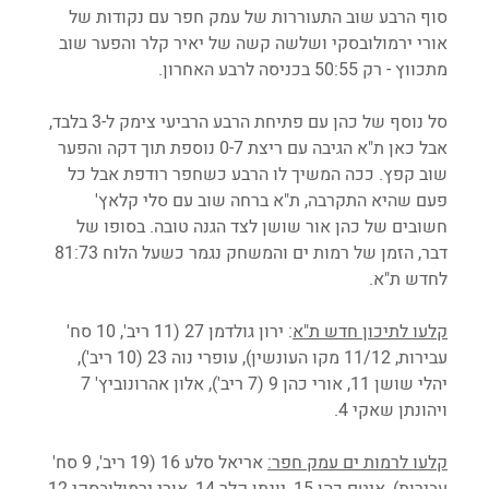
סוף הרבע שוב התעוררות של עמק חפר עם נקודות של 
אורי ירמולובסקי ושלשה קשה של יאיר קלר והפער שוב 
מתכווץ - רק 50:55 בכניסה לרבע האחרון. 
סל נוסף של כהן עם פתיחת הרבע הרביעי צימק ל-3 בלבד, 
אבל כאן ת"א הגיבה עם ריצת 0-7 נוספת תוך דקה והפער 
שוב קפץ. ככה המשיך לו הרבע כשחפר רודפת אבל כל 
פעם שהיא התקרבה, ת"א ברחה שוב עם סלי קלאץ' 
חשובים של כהן אור שושן לצד הגנה טובה. בסופו של 
דבר, הזמן של רמות ים והמשחק נגמר כשעל הלוח 81:73 
לחדש ת"א.
קלעו לתיכון חדש ת"א
: ירון גולדמן 27 (11 ריב', 10 סח' 
עבירות, 11/12 מקו העונשין), עופרי נוה 23 (10 ריב'), 
יהלי שושן 11, אורי כהן 9 (7 ריב'), אלון אהרונוביץ' 7 
ויהונתן שאקי 4.
קלעו לרמות ים עמק חפר:
 אריאל סלע 16 (19 ריב', 9 סח' 
עבירות), איטם כהן 15, יונתן קלר 14, אורי ירמולובסקי 12 