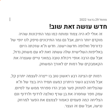
ספסל
29 בדצמ׳ 2022
חדש עושה זאת שוב!
זה אולי לא היה צמוד ומותח כמו גמר התיכונות שהיה 
מוקדם יותר היום, אבל גם גמר התיכונים סיפק לנו יופי של 
כדורסל ואלופה חדשה-ישנה. חדש ת"א שזכתה היום 
באליפות השלישית שלה עשתה זאת לא עם משחק גדול, 
אבל עם הרבה אופי ויכולת טובה במאני טיים שעצרה את 
הקאמבקים של רמות ים לאורך המשחק.
 רמות ים הציגה רבע ראשון טוב בו ייצרה לעצמה יתרון קל, 
אבל מהרבע השני היתרון כמעט תמיד היה בצד של ת"א 
שהצליחה לתחזק פער סביב הדו ספרתי ממש עד לסיום. 
עמק חפר שחסרה את בן שרף נאלצה לרדוף ולרדוף וגם 
הצליחה כמה פעמים כאמור לצמצם את הפער למרחק 
נגיעה, אבל שם זה נעצר.