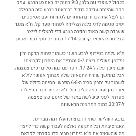
בכחול לעופרי נוה בלבן, 9:8 רמות ים באמצע הרבע. עמק 
חפר שהייתה עדיפה בגדול בריבאונד ברבע הזה התחילה 
גם לנצל את הכדורים החוזרים לנקודות ועם אסיסטים 
יפים פנימה לרני בלגה הצליחה לפתוח פער קל. ת"א מנגד 
שעבדה קשה מאוד וחפרה בצבע כדי להצליח לייצר 
הצליחה להישאר קרובה, 17:14 רמות ים סוף רבע ראשון.
ת"א עלתה בטירוף לרבע השני כשתוך פחות מדקה ירון 
גולדמן משלים ריצת 0-7 ומחזיר את היתרון לקבוצתו 
שבהמשך עלה ל-17:24. חפר עם כמה סלים יפים צמצמה, 
אבל בהמשך שורת החטאות שלה מבחוץ אפשר לת"א 
לשמור על יתרון סביב ה-6-8 הפרש. חסימה גדולה של 
אורי כהן ועוד כמה סלים של ת"א והפער כבר קפץ לדו 
ספרתי, לפני ששלשת באזר של איטם כהן צמצמה 
ל-30:37 בתום המחצית הראשונה.
ברבע השלישי שתי הקבוצות העלו רמה מבחינת 
האגרסיביות וכל התקפה נאלצה לעבוד קשה כדי לייצר, 
מה שהשאיר את ת"א ביתרון סביב הדו ספרתי. לקראת 