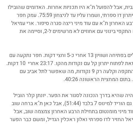
ית, אבל להפועל ת"א היו תכניות אחרות. האדומים שהובילו 
כמעט לאורך כל המשחק ברחו ברבע השני ליתרון דו ספרתי, ושמרו עליו עד לניצחון 75:59. עמק חפר 
 האחרון ת"א עם עוד מיני ריצה סגרה סיפור. ארי עמיאל 
הוביל את ת"א עם 8 נקודות. חפר סבלה מיום התקפי בינוני עם אחוזים לא מרשימים ל-2, וסיימה את 
הרבע הראשון עוד נשמר די שקול, חילופי סלים בפתיחה ושוויון 13 אחרי כ-5 וחצי דקות. חפר נתקעה עם 
כמה החטאות ואיבודים, ות"א בנתיים ניצלה זאת לפתוח יתרון קל עם נקודות מהקו. 23:17 אחרי  10 דקות. 
ברבע השני עמק חפרה משיכה להתקשות בהתקפה וקלעה רק 9 נקודות, מה שאפשר לתל אביב עם 
ום המחצית הראשונה 40:26.
יה שהיא בדרך הנכונה לסגור את הפער. יונתן קלר הוביל 
את ההתקפה המקומית ובהמשך יפתח ושלר גם הוריד למינוס 7 בלבד (51:44), אבל כאן ת"א ברחה שוב 
וף שלישי. חפר בעוד מיני מומנטום בתחילת הרבע האחרון צמצמה שוב, אבל 
 החזיר לדו ספרתי ואלון ראכלין הגדיל, ומשם כבר הפער 