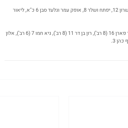
 יונתן קלר 21 (5 רב'), רועי שרון 12, יפתח ושלר 8, אופק עמר וגלעד סבן 6 כ"א, ליאור 
 ארי עמיאל 28 (10 רב'), אור פארן 16 (8 רב'), רון בן דר 11 (8 רב'), גיא חמו 7 (6 רב'), אלון 