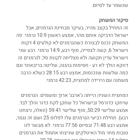
שנשמר עד לסיום. 
סיקור המשחק
זה התחיל בקצב מהיר, בעיקר מבחינת הגרמנים, אבל 
ישראל הדביקה אותם מהר, אמצע ראשון 10:9 גרמני. פה 
המשחק נכנס לבצורת כשהגרמנים לא קולעים 4 דקות 
וישראל 6, קשה לצפייה, סוף רבע, 14:9 גרמני. רבע שני 
וישראל עדין תקועה ולא מצליחה לקנות סל, לגרמנים זה 
דווקא הולך לא רע - חסימות בהגנה, שליטה בריבאונד וגם 
כמה שלשות שנכנסות, אמצע רבע 28:15 כשלא הרבה 
משתנה עם הירידה למחצית, 42:23 גרמני.
המחצית השניה הייתה ג'ארבג' ארוך ומשמים. הגרמנים 
שיחקו כדורסל ובישראל כל שחקן לקח כדור והלך לבד. 
אמצע שלישי 50:29, סוף שלישי 59:41 (וואלה, ניצחנו 
רבע). תחילת רביעי הגרמנים עלו לפלוס 25 ושם זה נגמר, 
אמצע רבע 71:48 ובסיום 77:56 גרמני. לא מבשר לנו 
טובות מחר מול האיטלקים שניצחו אתמול את הגרמנים 