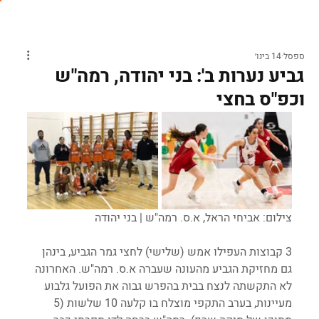
ספסל
14 בינו׳
גביע נערות ב': בני יהודה, רמה"ש
וכפ"ס בחצי
צילום: אביחי הראל, א.ס. רמה"ש | בני יהודה
3 קבוצות העפילו אמש (שלישי) לחצי גמר הגביע, בינהן 
גם מחזיקת הגביע מהעונה שעברה א.ס. רמה"ש. האחרונה 
לא התקשתה לנצח בבית בהפרש גבוה את הפועל גלבוע 
מעיינות, בערב התקפי מוצלח בו קלעה 10 שלשות (5 