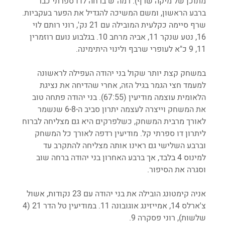
מתוכן של מיקה שרף). רמה"ש ברחה לדו ספרתי כבר 
ברבע הראשון, ומשם המשיכה להגדיל את הפער בעקביות. 
שרף סיימה כקלעית המובילה עם 21 נק', רוני רותם לוי 
16, נטע שנקר 11, אביה מרחב 10. בגלבוע נועם רוזמרין 
11, 9 כ"א לעופרי שרבף ולינוי היתימינה. 
במשחק קצת יותר שקול בני יהודה העפילה לראשונה 
למעמד חצי הגמר בגיל הזה, אחרי שהדיחה את נציגת 
הלאומית עוצמה מודיעין (67:55). בני יהודה פתחה טוב 
את המשחק וייצרה לעצמה יתרון סביב ה-6-8 שנשמר 
לאורך מרבית המשחק, כשלפרקים היא גם מצליחה לברוח 
ליתרון דו ספרתי קל. מודיעין רדפה לאורך כל המשחק 
וברבע השלישי גם ראינו אותה מצליחה להתקרב עד 
למינוס 4 בלבד, אך ברבע האחרון בני יהודה ברחה שוב 
וסגרה את הסיפור. 
אניה קימטונג הובילה את בני יהודה עם 23 נקודות, אשול 
צ'ארלס 14, אמייזינג אוגובונה 11. במודיעין טל הדר 21 (4 
שלשות), רוני פסקרה 9. 