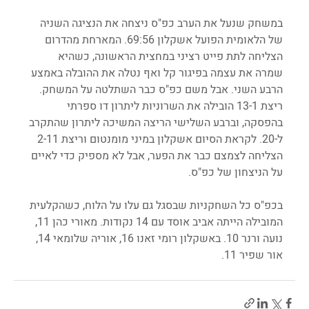
במשחק שנעל את הערב כפ"ס ניצחה את הנציגה השניה 
של הלאומית הפועל אשקלון 69:56. המארחת מהדרום 
הצליחה לתת פייט רציני במחצית הראשונה, כשהיא 
שמרה את עצמה בפיגור קל ואף נטלה את ההובלה באמצע 
הרבע השני. אבל משם כפ"ס כבר השתלטה על המשחק. 
ריצת 13-1 הובילה את השרוניות ליתרון דו ספרתי 
בהפסקה, וברבע השלישי הריצה המשיכה ליתרון שהתקרב 
ל-20. לקראת הסיום אשקלון במיני מומנטום וריצת 2-11 
הצליחה לצמצם כבר את הפער, אבל לא מספיק כדי לאיים 
על הניצחון של כפ"ס. 
בכפ"ס כל השחקניות שבסגל גם עלו על הלוח, כשהקלעית 
המובילה הייתה אביב אוסד עם 14 נקודות. מאורי כהן 11, 
נועה ורנר 10. באשקלון רומי זאנו 16, אוריה שלומאי 14, 
אור שפיר 11. 