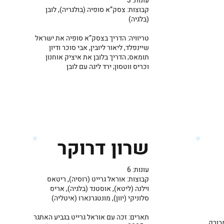
עונות: 3
קבוצות: צסק”א סופיה (בולגריה), לובן
(בלגיה)
טריוויה: הדריך בצסק”א סופיה את ישראל
שיינפלד, ליאור ליובין, אבי סוכר ודיון
תומאס; הדריך בלובן את איציק אוחנון
וכריס ווטסון; ירד ליגה עם לובן
שרון דרוקר
עונות: 6
קבוצות: אוראל גרייט (רוסיה), ריטאס
וילנה (ליטא), אוסטנד (בלגיה), אריס
סלוניקי (יוון), מונטגרנארו (איטליה)
תארים: זכה עם אוראל גרייט בגביע האתגר
בורק