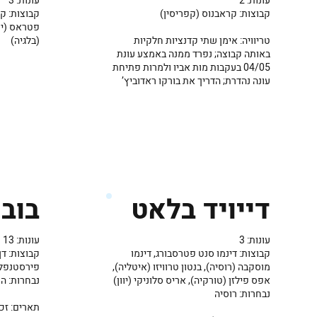
עונות: 3
עונות: 2
קבוצות: קו
קבוצות: קראבנוס (קפריסין)
פטראס (יוו
(בלגיה)
טריוויה: אימן שתי קדנציות חלקיות
באותה קבוצה; נפרד ממנה באמצע עונת
04/05 בעקבות מות אביו ולמרות פתיחת
עונה נהדרת; הדריך את בורקו ראדוביץ’
בוב 
דייויד בלאט
עונות: 13
עונות: 3
קבוצות: דן 
קבוצות: דינמו סנט פטרסבורג, דינמו
פירסטנפלד
מוסקבה (רוסיה), בנטון טרוויזו (איטליה),
נבחרות: הו
אפס פילזן (טורקיה), אריס סלוניקי (יוון)
נבחרות: רוסיה
תארים: זכ