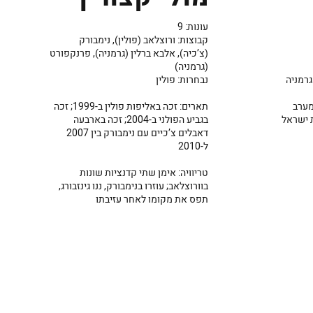
עונות: 9
קבוצות: ורוצלאב (פולין), נימבורק
(צ’כיה), אלבא ברלין (גרמניה), פרנקפורט
(גרמניה)
גרמניה
נבחרות: פולין
מן את מערב
תארים: זכה באליפות פולין ב-1999; זכה
 ישראל
בגביע הפולני ב-2004; זכה בארבעה
דאבלים צ’כיים עם נימבורק בין 2007
ל-2010
טריוויה: אימן שתי קדנציות שונות
בוורוצלאב; עוזרו בנימבורק, ננו גינזבורג,
תפס את מקומו לאחר עזיבתו