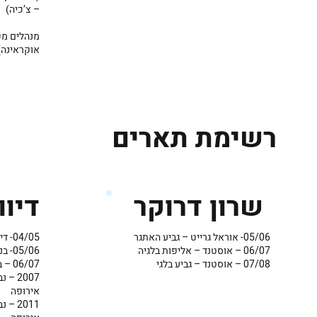
– צ’כיה)
מנהלים מקצ
אוקראינה)
רשימת תארים
דיוו
שרון דרוקר
04/05- דינמו סט’ פטרסבורג – יורופליג
05/06- אוראל גרייט – גביע האתגר
05/06- בנטון טרוויזו -אליפות איטליה
06/07 – אוסטנד – אליפות בלגיה
06/07 – בנטון טרוויזו – גביע איטלקי
07/08 – אוסטנד – גביע בלגי
2007 
אירופה
2011 