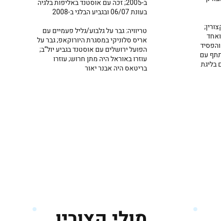
ב-2005; זכה עם אוסטנד באליפות בלגיה
בעונת 06/07 ובגביע הבלגי ב-2008
ורין;
טריוויה: גבר על גלבוע/גליל פעמיים עם
ואחד
אריס סלוניקי במסגרת היורוקאפ; גבר על
והפסיד
הפועל ירושלים עם אוסטנד בגביע יול”ב;
תתף עם
עוזרו באוראל היה מתן חרוש; עוזרו
 בליגת
בריטאס היה אבנר יאור
מולי קצורין