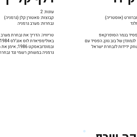
עונות: 2
ברוורט (אוסטריה)
קבוצות: סאטורן קלן (גרמניה)
לנד
נבחרות: מערב גרמניה
הפסיד בגמר הסופרקאפ
טריוויה: הדריך את נבחרת מערב 
גמונדן של בוב גונן; הפסיד עם
באולימפיאדת לוס אנג’לס 1984
חק ידידות לנבחרת ישראל
ובמונדובאסקט 1986; אי
גרמניה במשחק רשמי נגד נבחרת