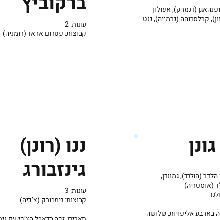
ברקוביץ’
פנהאגן (דנמרק), אפולון
ן), קרלסרוהה (גרמניה), גנט
עונות: 2
קבוצות: פטרום אראד (רומניה)
גונן
ננו (רונן)
גינזבורג
הלדר (הולנד), גמונדן,
 (אוסטריה)
עונות: 3
לנד
קבוצות: נימבורק (צ’כיה)
ה בארבע אליפויות, שלושה
תארים: זכה בדאבל הצ’כי עם נימ