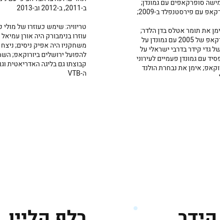
מישה סופרקאפים עם גמונדן;
ב-2011, ב-2012 וב-2013
אפ עם פירסטנפלד ב-2009;
טריוויה: שימש כעוזרו של מולי קצ
ימן את תומר אטלס בדן הלדר;
עוזרו בנימבורק היה אורן עמיאל 
גבר בסופרקאפ של 2005 עם גמונדן על
משחקניו היה אפיק ניסים; ניצח 
ל גדי קידר בדרבי ישראלי על
להפועל ירושלים ביורוקאפ; הש
סיד עם גמונדן פעמיים לעירוני
קבוצתו גם בליגה האדריאטית וגם
וקאפ; אימן את נבחרת הולנד
ה-VTB
קידר
רלף קליין