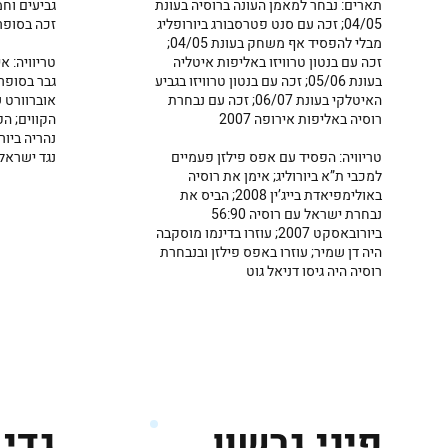
גביעים וח
תארים: נבחר למאמן העונה ברוסיה בעונת
זכה בסופרק
04/05; זכה עם סנט פטרסבורג ביורופליג
מבלי להפסיד אף משחק בעונת 04/05;
טריוויה: א
זכה עם בנטון טרוויזו באליפות איטליה
בעונת 05/06; זכה עם בנטון טרוויזו בגביע
אוברוורט ש
האיטלקי בעונת 06/07; זכה עם נבחרת
הקווים; הפ
רוסיה באליפות אירופה 2007
נהריה ביור
נגד ישראל
טריוויה: הפסיד עם אפס פילזן פעמיים
למכבי ת”א ביורוליג; אימן את רוסיה
באולימפיאדת בייג’ין 2008; הביס את
נבחרת ישראל עם רוסיה 56:90
ביורובאסקט 2007; עוזרו בדינמו מוסקבה
היה דן שמיר; עוזרו באפס פילזן ובנבחרת
רוסיה היה גיסו דניאל גוט
גדי 
פיני גרשון