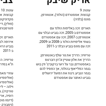
צבי
אריק שיבק
עונות: 10
עונות: 9
קבוצות: אר
קבוצות: אמסטרדם (הולנד), אנטוורפן,
מקדוניקוס 
מונס (בלגיה)
(פולין), ד
פטרסבורג 
תארים: זכה באליפות הולנד עם
אמסטרדם ב-2005; זכה בגביע הבלגי עם
תארים: זכה
אנטוורפן ב-2007; זכה עם אמסטרדם
בשתי אליפויות הולנד ב-2008 וב-2009;
בגביע הרו
זכה עם מונס בגביע הבלגי ב-2011
ב-2011
טריוויה: הדריך את גור שלף באנטוורפן;
טריוויה: 
הדריך את אלון שטיין וג’רון רוברטס
ת”א בסדרת ר
באמסטרדם; גבר על רועי ברקוביץ’ ודן בוש
בגמר הפלייאוף בהולנד, אך הפסיד להם
עוזרי מאמן
בגמר הגביע; ניצח את הפועל ירושלים
(אולימפיאק
בגביע האתגר עם אמסטרדם
(אולימפיאק
וילנה – לי
טורקיה), מ
רוסיה, אריס
(דינמו מוסק
(נימבורק –