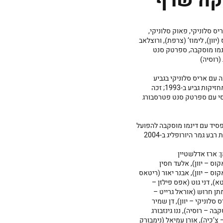
קה שרף
יס סלוניקי, פאוק סלוניקי,
(יוון), לימוז’ (צרפת), ורוצלאב
ינמו מוסקבה, ספרטק סנט
(רוסיה)
 עם אריס סלוניקי בגביע
אירופה למחזיקות גביע ב-1993; זכה
סי עם ספרטק סנט פטרסבורג
הפסיד עם דינמו מוסקבה להפועל
בע גמר היורופליג ב-2004
: ארז אדלשטיין
וס – יוון), אלעד חסין
וס – יוון), אבנר יאור (ריטאס
טא), דני גוט (אפס פילזן –
תן חרוש (אוראל גרייט –
 סלוניקי – יוון), דן שמיר
בה – רוסיה), ננו גינזבורג
 צ’כיה), אורן עמיאל (נימבורק