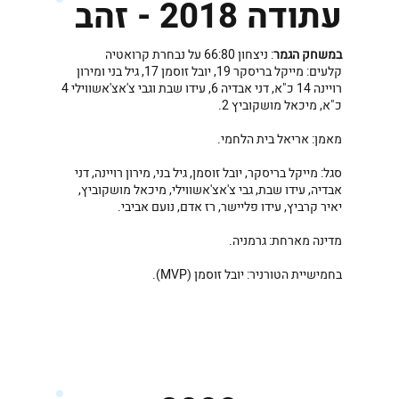
עתודה 2018 - זהב
במשחק הגמר
: ניצחון 66:80 על נבחרת קרואטיה
קלעים: מייקל בריסקר 19, יובל זוסמן 17, גיל בני ומירון
רויינה 14 כ"א, דני אבדיה 6, עידו שבת וגבי צ'אצ'אשווילי 4
כ"א, מיכאל מושקוביץ 2.
מאמן: אריאל בית הלחמי.
סגל: מייקל בריסקר, יובל זוסמן, גיל בני, מירון רויינה, דני
אבדיה, עידו שבת, גבי צ'אצ'אשווילי, מיכאל מושקוביץ,
יאיר קרביץ, עידו פליישר, רז אדם, נועם אביבי.
מדינה מארחת: גרמניה.
בחמישיית הטורניר: יובל זוסמן (MVP).