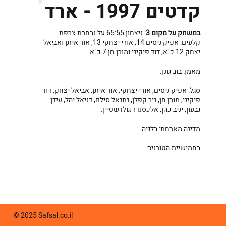
קדטים 1997 - ארד
במשחק על מקום 3
: ניצחון 65:55 על נבחרת צרפת.
קלעים: אפיק ניסים 14, אורי יצחקי 13, אור איתן ואביאל
יצחק 12 כ"א, דוד פיקיני ומורן חן 7 כ"א.
מאמן: בוב גונן.
סגל: אפיק ניסים, אורי יצחקי, אור איתן, אביאל יצחק, דוד
פיקיני, מורן חן, ניר קפלן, נתנאל סילם, דניאל יהל, עידן
גבעון, יניב כהן, אלכסנדר גולדשטיין.
מדינה מארחת: בלגיה.
בחמישיית הטורניר:
© 2025 Safsal.co.il