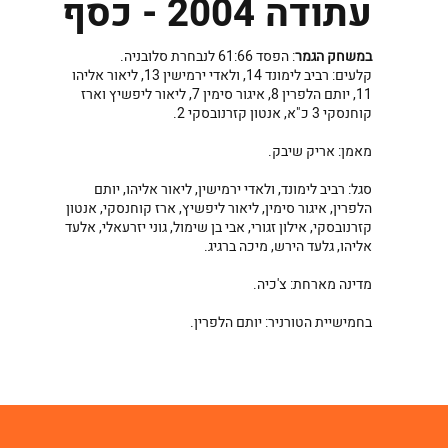
עתודה 2004 - כסף
במשחק הגמר
: הפסד 61:66 לנבחרת סלובניה.
קלעים: רביב לימונד 14, ולאדי ירמישין 13, ליאור אליהו
11, יותם הלפרין 8, איגור סימין 7, ליאור ליפשיץ וארז
קוחנסקי 3 כ"א, אנטון קזרנובסקי 2.
מאמן: אריק שיבק.
סגל: רביב לימונד, ולאדי ירמישין, ליאור אליהו, יותם
הלפרין, איגור סימין, ליאור ליפשיץ, ארז קוחנסקי, אנטון
קזרנובסקי, אילון זגורי, אבי בן שימול, גוני יזרעאלי, אלעד
אליהו, גלעד הירש, מיכה ברגיג.
מדינה מארחת: צ'כיה.
בחמישיית הטורניר: יותם הלפרין.