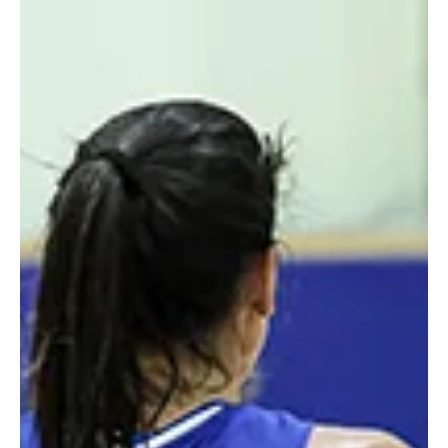
22 ביוני
זמן קריאה 2 דקות
ליגות נמוכות
גליל ניצחה, לוד חגגה
פלייאוף העליה לליגה הלאומית - גליל עליון רשמה ניצחון דרמטי 59:56
בחוץ מול לוד, ושמרה לעצמה סיכוי לסיים באחד משני המקומות
הראשונים בבית הפלייאוף. לוד למרות ההפסד הבטיחה לעצמה את
העליה (יחס פנימי עדיף מול גליל ומול אליצור ת"א), וחגגה בסיום עם
הקהל המקומי. ביום רביעי הצפוניות יארחו את ת"א למשחק הקובע.
הרבע הראשון לא הביא איתו קצב גבוה במיוחד, והתקדם בסקור נמוך
יחסית. שלשה של ענבר רוטנברג סידרה למארחת יתרון 2:7, דנה ביתן
צמצמה, טליה קופלוביץ הגדילה, 9:13 אחרי 10 דקות. לוד המשיכה