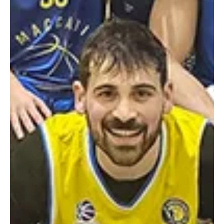
נציגת העיר פ"ת גברה בגמר 94:70 על מ.כ. שדרות, במשחק בו הובילה
כמעט לכל אורכו. (צילום: יעל אמסילי, איגוד הכדורסל)