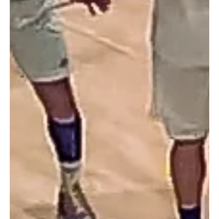
גברים - ליגה ארצית
גבע"ש ובאר יעקב בחצי גמר הגביע
גבע"ש ניצחה בבית את גזר נען, באר יעקב ניצחה בקרב צמרת בין מחוזי
את קרית מוצקין. עוד בחצי - מטה יהודה וקרית מלאכי. (צילום: מכבי באר
יעקב)