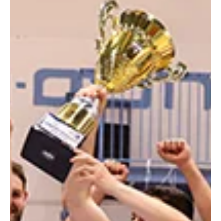
19 ביוני
זמן קריאה 2 דקות
ליגות נמוכות
לוד ות"א קרובות ללאומית
השתיים מחזיקות במאזן זהה בראש הבית, ונמצאות מרחק ניצחון אחד
מחזרה לליגה הלאומית. גליל עליון עדיין בתמונה.