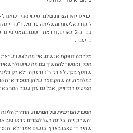
צילום: איגוד הכדורסל
ושאלו יהיו הצרות שלנו. 
סיכוי סביר שאם לא
לוקחת אליפות ומשלימה טריפל. ר"ג הייתה ה
כבר ב-2 תארים, והראתה שגם במאני טיי
בדיעבד. 
מלחמה דופקת אנשים, אין מה לעשות. זאת המ
הכל, ואפשר להמשיך עם מה שיש ולהשאיר את
שחפץ בכך. לא רק ר"ג נדפקה, ולא רק בליגת
במלחמה, זה שהקבוצה שלהן תפסיד או תאבד 
הציטוט המדוייק, אבל גם עדן ענבר אמר באח
הטעות המרכזית של המתווה.
 החזרת הליגה 
והשחקניות. בליגת העל לגברים קראו טוב את
שהיה די טאבו בארץ. בנשים אמרו לא. תנסו 