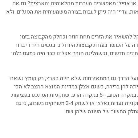
 או אפילו מאפשרים העברות מהלאומית והארצית? גם אם 
ת, עדיין היה ניתן לעבות בצורה משמעותית את הסגלים, ולא 
 קל להשאיר את הזרים תחת חוזה וכחלק מהקבוצה בזמן 
ה על הכושר בעזרת קבוצות היורוליג. בנשים היה די ברור 
חוזים חדשים, וכשהליגה חזרה אצלינו כבר היה כמעט בלתי 
ועל הדרך גם המתאזרחות שלא חיות בארץ, רק קומץ נשארו 
ייתה להן ברירה, כשגם אצלן במדינת המוצא המצב לא הכי 
נעים. ואנחנו קיבלנו סגלים של 6-7 שחקניות במקרה הטוב, ו-5 במקרה הרע. שחקניות הסתכנו בפציעות 
של עומס, וחלקן כידוע גם נפצעו בפועל. ושחקניות נערות נאלצו או לשחק 3-4 משחקים בשבוע, כי גם 
החלק החשוב של העונה שלהן שם. 