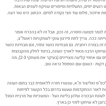
היסטורית שלה, והעונה הגיעה לסיומה. עונה שהיה בה 
 רגעים יפים, התעלויות וסיפורים שניקח לשנים הבאות. 
עה לגמר פצועה וחסרה, זה נכון, אבל זה לא בהכרח אומר 
תה ככה. צריך לתת פירגון ענקי לשחקניות ראשל"צ, 
ה בצורה רוחבית. גם מבחינת כושר גופני, וגם מבחינת כושר 
יחקו הרבה מאוד לאורך העונה, בניגוד לחלק מהקבוצות 
האחרות. ראשל"צ פתחה כל אחד מהמשחקים עם אחוזי קליעה מצויינים (בעיקר את משחקי 2-3), מה 
דקות - כשגם שם הספסל נראה טוב. 
כפ"ס ואליצור ת"א, שנשרו חזרה ללאומית כבר בתום העונה 
טח לאור ההתקדמות שעשו בדרום בכל הקשור לפיתוח 
 לעונת הבכורה שלהן בליגת העל - המשכיות של מרבית הסגל 
ובן לא שיחקו לפני כן בארץ. 