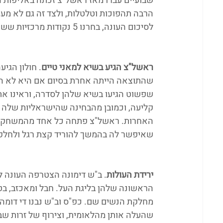
שבועיים עברו מאז ראשל"צ זכתה באליפות ה
הרבה תהפוכות וטלטלות, ולצד זה גם לא מעט
לסיכום העונה, בחרנו 5 נקודות מרכזיות ששוות איזכור, פלוס עוד חצי נקודה לסיום. הכתוב הינו טור דעה.
ראשל"צ הגיע בשיא למאני טיים
. חולון הגי
שהתוצאה הייתה אחרת בסיום אם היא לא היי
שפשוט הגיעו בשיא שלהן לסדרה, וראינו את ז
קליעה, וכמובן מהבחינה שהישראליות שלה ש
שאיפשר לה בהמשך להוריד קצת רגל ולחלק 
ירידת העולות
. ב"ש דימונה הצטרפה העונה ל
הראשונה שלהן בליגת העל. חבל ומאכזב, ב
מחלקת הנשים שם. כפ"ס וב"ש נבנו די דומה
שהעלה אותן מהלאומית, וצירוף של זרות שבר