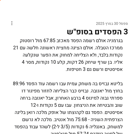
ספסל
30 במרץ 2025
3 הפסדים בסופ"ש
בגרמניה אולם רשמה הפסד מאכזב 67:85 מול רוסטוק 
ממרכז הטבלה. אולם הציגה מחצית ראשונה חלשה עם 21 
נקודות בלבד, ולא הצליחה למחוק את הפער שנקלעה 
אליו. בן שרף שיחק 26 דקות, קלע 10 נקודות, מסר 4 
אסיסטים ורשם גם 3 חטיפות.
בליטא נבזיס בה משחק עמית עבו רשמה עוד הפסד 89:96 
בחוץ מול יאנובה. נבזיס כבר הצליחה לחזור מפיגור דו 
ספרתי גבוה למינוס 4 ברבע האחרון, אבל יאנובה ברחה 
שוב והבטיחה את הניצחון. עבו עם 5 נקודות ו-12 
אסיסטים. הפסד גם לקהוצתו של אופק מלכה רואן בליגה 
הצרפתית השניה - 75:68 מול אנטיב. מלכה לא נרשם 
למשחק. באנגליה 6 נקודות (3/5 ל-2) לשהד עבוד בהפסד 
של לסטר ריידרס 57:74 מול מנצ'סטר.