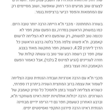
לצערם שוב מגיעים הכי רחוק שאפשר, ושוב מסיימים רק 
עם המחמאות והפסד רביעי ברציפות בגמר. 
בשורה התחתונה - מכבי ת"א הייתה הרבה יותר טובה היום. 
כמו במשחק הראשון בסדרה, גם הפעם עמק חפר לא 
נכנסה טוב למשחק, רק שהפעם היא לא הצליחה לרשום 
קאמבק. ת"א פשוט צלפה מכל בלטה ברבע הראשון כל 
הדרך ליתרון 4:20, כשעמק חפר מתקשה מאוד בצבע. 
עמק חפר כן רשמה רבע שני טוב בו עשתה קולות של 
חזרה לעניינים (הגיע למינוס 2 בלבד), אבל כאמור הפעם 
הקאמבק הזה נעצר בזמן.
מכבי ת"א עם הרבה אנרגיות ועבודה הגנתית טובה הצליחה 
לשמור את עצמה ברוב המחצית השניה ביתרון דו ספרתי, 
כשהיא מצליחה לעצור בזמן ולתסכל כל נסיון קאמבק של 
השרונים. הרבה יכולות אתלטיות יפות ראינו משחקני ת"א, 
וברבע האחרון כשעמק חפר גם די הרימו ידיים מבחינה 
הגנתית ראינו הרבה פירגון התקפי ואסיסטים יפים. 