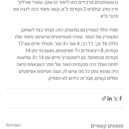
וכששחקנים מרכזיים כמו ליאור הרשקו, עומרי אורלנד 
ודין נתיב קולעים 2 נקודות כ"א, קשה מאוד ככה לנצח את 
מכבי ת"א. 
תמיר גולד הצטיין גם במשחק הזה, ונבחר בצד לשחקן 
המצטיין של הגמר. שורה סטטיסטית מרשימה מאוד שלו 
כללה 16 נק', 11 רב', 4 אס' ו-3 חס'. סטולר סיים עם 17 
נקודות, 8 ריבאונדים ו-7 אסיסטים, ואשכנזי נתן 14 
נקודות מהספסל. גם לחמנוביץ' סיים עם 14 ו-3 שלשות. 
יפתח ושלר היה מנקודות האור של חפר כשבאמת נראה 
היה שהוא נותן כל מה שיש לו, הגנה חטיפות אסיסטים 
וסלים קשים, אבל זה כידוע לא הספיק. 
פוסטים קשורים
הצג הכול