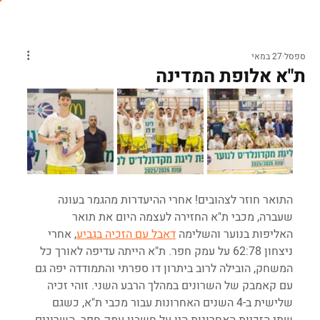
ספסל
27 במאי
ת"א אלופת המדינה
התואר חוזר לצהובים! אחרי ההיעדרות מהגמר בעונה 
שעברה, מכבי ת"א החזירה לעצמה היום את תואר 
האליפות בנוער והשלימה 
דאבל עם הזכיה בגביע
, אחרי 
ניצחון 62:78 על עמק חפר. ת"א הייתה עדיפה לאורך כל 
המשחק, הובילה לרוב ביתרון דו ספרתי והתמודדה יפה גם 
עם קאמבק של השרונים במהלך הרבע השני. זוהי זכיה 
שלישית ב-4 השנים האחרונות עבור מכבי ת"א, כשגם 
שתי הזכיות האחרונות היו על חשבון עמק חפר. השרונים 