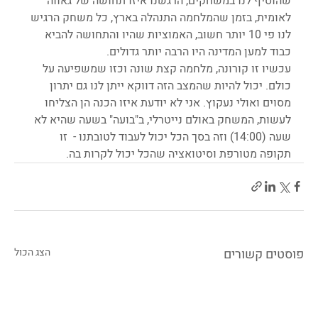
שהוסיף לנו במשחקים, הרגשנו איזו תחושה של גאווה 
לאומית, בזמן שהמלחמה התנהלה בארץ, כל משחק הרגיש 
לנו פי 10 יותר חשוב, האמוציות שהיו והתחושה להביא 
כבוד למען המדינה היו הרבה יותר גדולים.
עכשיו זו קורונה, מלחמה קצת שונה וכזו שמשפיעה על 
כולם. יכול להיות שהמצב הזה דווקא ייתן לנו גם יתרון 
מסוים ואולי נעקוץ. אני לא יודעת איזו הכנה הן הצליחו 
לעשות, המשחק באולם נייטרלי, ב"בועה" בשעה שהיא לא 
שעה (14:00) וזה בסך הכל יכול לעבוד לטובתנו -  זו 
תקופה מטורפת וסיטואציה שהכל יכול לקרות בה.
פוסטים קשורים
הצג הכול