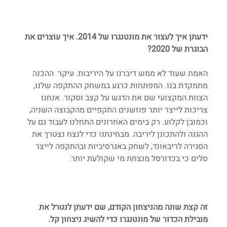
ידעתן איך לעצור את מונטנגרו של 2014. איך עוצרים את 
הבוגרת של 2020?
האמת שעוד לא ממש דיברנו על היריבות. עיקר  ההכנה 
מתמקדת בנו. המפתחות כרגע במשחק ההתקפה שלנו, 
הצוות המקצועי שם את הדגש על קצב וסקור. אנחנו 
צריכות לייצר יותר פוזשנים התקפיים מהקבוצה השניה, 
וכמובן לקלוע. רק בימים האחרונים התחלנו לעבוד גם על 
ההגנה ולהתכונן ליריבה. מבחינתנו כדי לנצח נצטרך את 
הסגירה לריבאונד, לשחק באגרסיביות ובהתקפה לייצר 
סלים כי בכדורסל מנצחת מי שקולעת יותר.
זה קצת שונה מהניצחון הקודם, שם ידעתן לנטרל את 
מובילת הכדור של מונטנגרו כדי להשיג ניצחון קל.