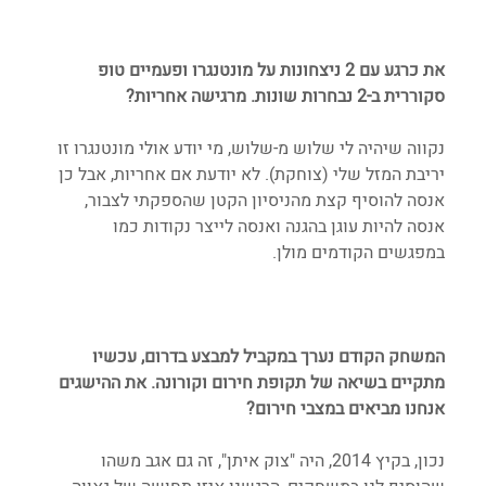
את כרגע עם 2 ניצחונות על מונטנגרו ופעמיים טופ 
סקוררית ב-2 נבחרות שונות. מרגישה אחריות?
נקווה שיהיה לי שלוש מ-שלוש, מי יודע אולי מונטנגרו זו 
יריבת המזל שלי (צוחקת). לא יודעת אם אחריות, אבל כן 
אנסה להוסיף קצת מהניסיון הקטן שהספקתי לצבור, 
אנסה להיות עוגן בהגנה ואנסה לייצר נקודות כמו 
במפגשים הקודמים מולן.
המשחק הקודם נערך במקביל למבצע בדרום, עכשיו 
מתקיים בשיאה של תקופת חירום וקורונה. את ההישגים 
אנחנו מביאים במצבי חירום?
נכון, בקיץ 2014, היה "צוק איתן", זה גם אגב משהו 