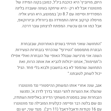
היום, מויוביץ' היא כוכבת בינ"ל, כמובן בקנה המידה של 
מונטנגרו אבל לא רק - היא שיחקה בעונה שעברה בליגה 
הספרדית וסיימה עם 8.7 נק' בממוצע, היא הגיע אליה 
מויסלה קרקוב איתה התמודדה גם ביורוליג וביורוקאפ, 
אבל כמו אז גם עכשיו. המפתח לניצחון עובר דרכה.
"התחושה שאני חוויתי בשנים האחרונות, שבנבחרת 
הבוגרת מתמסמס "הטירוף" שהכרתי בנבחרות הצעירות. 
השנה אני מרגישה שבגלל האופי של הנבחרת ואולי אפילו 
ה"תמימות", אנחנו יכולות להביא את אותה הרוח, ואת 
התחושה שהפסד לא בא בחשבון ולבוא בלי פחד. הגיל 
יכול לשחק לטובתנו."
אגב, שנה אחרי אותו המשחק ההיסטורי נגד מונטנגרו 
שהעלה את הנערות לחצי הגמר בדרך לדרג א', נפגשו 
הנבחרות שוב במסגרת משחקי הדירוג באליפות העתודה, 
גם שם בלטה רבר וסיימה כקלעית המובילה נגד מונטנגרו 
עם 16 נקודות ודאבל-דאבל (11 ריב').  מצד שני, יש גם 