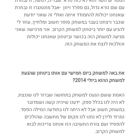
המסר ש"השד הוא לא כזה נורא. שבדיה, למשל, זו נבחרת 
עם שם נורא גדול, גם ספרד ויוון  -אבל מונטנגרו זו נבחרת 
שאנחנו יכולות להתמודד איתה ואולי זה שאני יודעת 
שכבר ניצחנו בעבר במשחק סופר חשוב ומלחיץ, עוזר לי 
להגיע עם יותר ביטחון למשחק הקרוב. אני מרגישה שאני 
מגיעה למשחק הזה בכושר וביטחון שאנחנו יכולות 
והולכות לנצח את המשחק הזה.
את באה למשחק ביום חמישי עם אותו ביטחון שהגעת 
למשחק ההוא ביולי 2014?
האמת ששם הגענו למשחק בתחושה שברור לנו שננצח, 
לא היה לנו בכלל ספק. ידענו שיהיה קשה ושמדובר 
במשחק חשוב אבל לא היתה לנו בתודעה המילה הפסד. 
נמרוד ולירן לא נתנו לנו מקום של מחשבה שהולכים 
להפסיד ועם צורת החשיבה הזו אנחנו צריכות לבוא 
למשחק הקרוב.