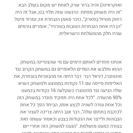
ואוקראינה) והיה ברור שרק לאחת יש מקום בשלב הבא. 
"זה היה משחק מפתח. הרגשנו שזה תלוי בנו, אבל זה היה 
רחוק מטיול בפארק", נזכר מאמן הנבחרת אז, נמרוד מיטל. 
"הן היו אחת הנבחרות הטובות בטורניר", אומרים גורמים 
שהיו חלק מהמשלחת הישראלית.
אנחנו חוזרים לאותם הימים עם מי שהצטיינה במשחק 
ההוא ותלבש את המדים הלאומיים גם במשחק הקרוב נגד 
מונטנגרו, דניאל רבר. רבר היתה אז מהבוגרות בנבחרת, את 
האליפות סיימה עם 11 נקודות בממוצע ולמשחק השיא 
שלה הגיעה נגד מונטנגרו כשקלעה 16 נקודות בכמעט 
90% מהשדה. "לכל אחת היה תפקיד מוגדר במשחק הזה 
וכל אחת עזרה לשניה לבצע אותו, הביחד הפך כל אחת 
לכוכבת בתחום שלה", רבר אגב היתה צריכה לעצור את 
הגבוהות ולייצר את הנקודות בצבע וכאמור עשתה זאת 
בצורה כמעט מושלמת. "הגענו למשחק הזה אחרי יום 