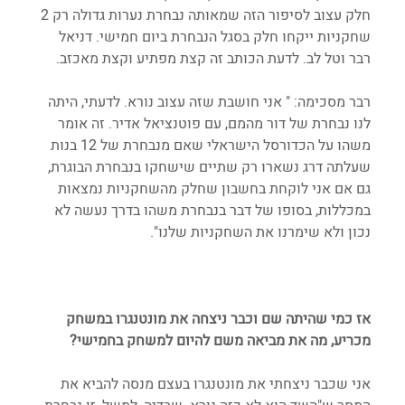
חלק עצוב לסיפור הזה שמאותה נבחרת נערות גדולה רק 2 
שחקניות ייקחו חלק בסגל הנבחרת ביום חמישי. דניאל 
רבר וטל לב. לדעת הכותב זה קצת מפתיע וקצת מאכזב. 
רבר מסכימה: " אני חושבת שזה עצוב נורא. לדעתי, היתה 
לנו נבחרת של דור מהמם, עם פוטנציאל אדיר. זה אומר 
משהו על הכדורסל הישראלי שאם מנבחרת של 12 בנות 
שעלתה דרג נשארו רק שתיים שישחקו בנבחרת הבוגרת, 
גם אם אני לוקחת בחשבון שחלק מהשחקניות נמצאות 
במכללות, בסופו של דבר בנבחרת משהו בדרך נעשה לא 
נכון ולא שימרנו את השחקניות שלנו".
אז כמי שהיתה שם וכבר ניצחה את מונטנגרו במשחק 
מכריע, מה את מביאה משם להיום למשחק בחמישי?
אני שכבר ניצחתי את מונטנגרו בעצם מנסה להביא את 