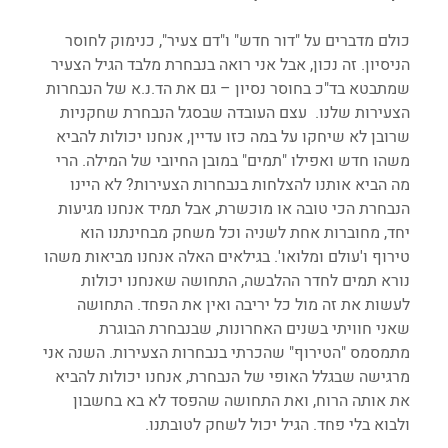
כולם מדברים על "דור חדש" ו"דם צעיר", כנימוק לחוסר 
הניסיון. זה נכון, אבל אני רואה בנבחרת מלבד הגיל הצעיר 
שמתבטא בד"כ בחוסר נסיון – גם את הד.נ.א של הנבחרות 
הצעירות שלנו.  עצם העובדה שבסגל הנבחרת שחקניות 
שרובן לא שיחקו על במה כזו עדיין, אנחנו יכולות להביא 
משהו חדש ואפילו "תמים" במובן החיובי של המילה. הרי 
מה הביא אותנו להצלחות בנבחרות הצעירות? לא היינו 
הנבחרת הכי טובה או מוכשרת, אבל תמיד אנחנו מגיעות 
יחד, מחוברות אחת לשניה וכל משחק מבחינתנו הוא 
טירוף ו'עולם ומלואו'. בגילאים האלה אנחנו מביאות משהו 
נורא תמים לחדר ההלבשה, התחושה שאנחנו יכולות 
לעשות את זה מול כל יריבה ואין את הפחד. התחושה 
שאני חוויתי בשנים האחרונות, שבנבחרת הבוגרת 
מתמסמס "הטירוף" שהכרתי בנבחרות הצעירות. השנה אני 
מרגישה שבגלל האופי של הנבחרת, אנחנו יכולות להביא 
את אותה הרוח, ואת התחושה שהפסד לא בא בחשבון 
ולבוא בלי פחד. הגיל יכול לשחק לטובתנו.