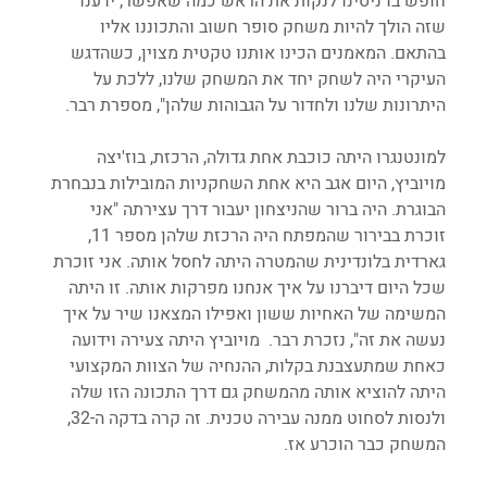
חופש בו ניסינו לנקות את הראש כמה שאפשר, ידענו 
שזה הולך להיות משחק סופר חשוב והתכוננו אליו 
בהתאם. המאמנים הכינו אותנו טקטית מצוין, כשהדגש 
העיקרי היה לשחק יחד את המשחק שלנו, ללכת על 
היתרונות שלנו ולחדור על הגבוהות שלהן", מספרת רבר.
למונטנגרו היתה כוכבת אחת גדולה, הרכזת, בוז'יצה 
מויוביץ, היום אגב היא אחת השחקניות המובילות בנבחרת 
הבוגרת. היה ברור שהניצחון יעבור דרך עצירתה "אני 
זוכרת בבירור שהמפתח היה הרכזת שלהן מספר 11, 
גארדית בלונדינית שהמטרה היתה לחסל אותה. אני זוכרת 
שכל היום דיברנו על איך אנחנו מפרקות אותה. זו היתה 
המשימה של האחיות ששון ואפילו המצאנו שיר על איך 
נעשה את זה", נזכרת רבר.  מויוביץ היתה צעירה וידועה 
כאחת שמתעצבנת בקלות, ההנחיה של הצוות המקצועי 
היתה להוציא אותה מהמשחק גם דרך התכונה הזו שלה 
ולנסות לסחוט ממנה עבירה טכנית. זה קרה בדקה ה-32, 
המשחק כבר הוכרע אז.