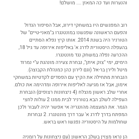
והנערות ועד כה המאזן .... מושלם!
רוב המפגשים היו במשחקי דירוג, אבל הסיפור הגדול 
והפעם הראשונה שפגשנו במונטנגרו ב"מאני-טיים" של 
הטורניר היה בשנת 2014. אותו קיץ נפלא הסתיים 
בהעפלה היסטורית לדרג א' באליפות אירופה עד גיל 18, 
ההכרעה נפלה במשחק נגד מונטנגרו.
הימים, ימי "צוק איתן", נבחרת צעירה מונהגת ע"י נמרוד 
מיטל ולירן בר-אל (וגם לירון כהן כמנהלת הקבוצה).  
הנבחרת מתחילה את הקיץ עם הפסדים לקדטיות במשחקי 
אימון, אבל אז מגיעה לאליפות אירופה ומדהימה את כולם. 
אחרי שלב ראשון מוצלח (4 ניצחונות רצופים) הנבחרת 
העפילה לשלב הבא בטורניר לבית ממנו 2 עולות לחצי 
הגמר. את המעצמה מהונגריה אי אפשר יהיה לעבור ולכן 
המפתח בדרך לדרג א' עבר דרך מונטנגרו. 2 נבחרות 
שחולמות על היסטוריה נפגשו ראש בראש.
הן נראו מצוין בשלב הראשון (עם ניצחונות על רומניה 