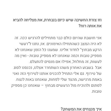
וזו צורת החשיבה שיש כיום בנבחרת, את מצליחה להביא 
את אותה רוח?
אני חושבת שהיום כולם כבר מתחילים להרגיש ככה. זה 
לא היה המצב כשהתחילו האימונים. אז, נתנו ל"רעשי 
הרקע מבחוץ" לחדור אלינו. שמענו כל הזמן שאנחנו לא 
מספיק טובות וכמה שאנחנו לא מספיק טובות - ואין מה 
לעשות, זה מחלחל, אפילו אם מנסים להתעלם.
אבל  בשבוע האחרון משהו השתחרר אצלנו, נכנסנו לסוג 
של טירוף. גם אלי התחיל להכניס אותנו לטירוף הזה ואני 
באמת מרגישה, מהצד שלי לפחות, שאנחנו באות לנצח. 
לסתום ולהוכיח מול הרעשים מבחוץ – שאנחנו כן מספיק 
טובות.
איך מנצחים את המשחק?