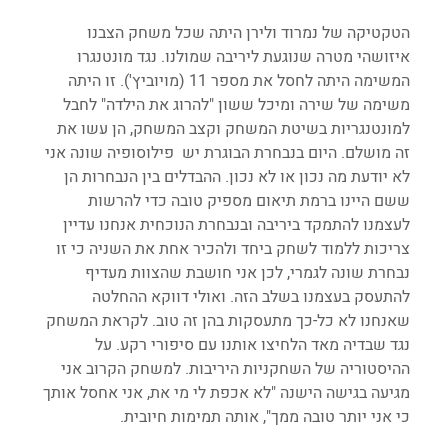
הטקטיקה של נמרוד ולירן היתה שכל משחק הצבנו 
איזושהי מטרה שנוגעת ליריבה שמולנו. נגד מונטנגרו 
המשימה היתה לחסל את מספר 11 (מויוביץ'). זו היתה 
משימה של שירה ומיכל ששון "להרוג את הילדה" לחבל 
למונטנגריות בשיטת המשחק וקצב המשחק, הן עשו את 
זה מושלם. היום בנבחרת הבוגרת יש  פילוסופיה שונה אני 
לא יודעת מה נכון או לא נכון. ההבדלים בין הנבחרות הן 
ששם היינו ברמת תיאום מספיק טובה כדי להרשות 
לעצמנו להתמקד ביריבה ובנבחרת הנוכחית אנחנו עדיין 
צריכות ללמוד לשחק ביחד ולהכיר אחת את השניה כי זו 
נבחרת שונה לגמרי, לכן אני חושבת שהצוות מעדיף 
להתעסק בעצמנו בשלב הזה. ואולי דווקא ההחלטה 
שאנחנו לא כל-כך מתעסקות בהן זה טוב. לקראת המשחק 
נגד שבדיה מאד הלחיצו אותנו עם סיפורי רקע. על 
ההיסטוריה של השחקניות היריבות. למשחק הקרוב אני 
מגיעה בגישה הישנה "לא אכפת לי מי את, אני אחסל אותך 
כי אני יותר טובה ממך", אותה תמימות חיובית.