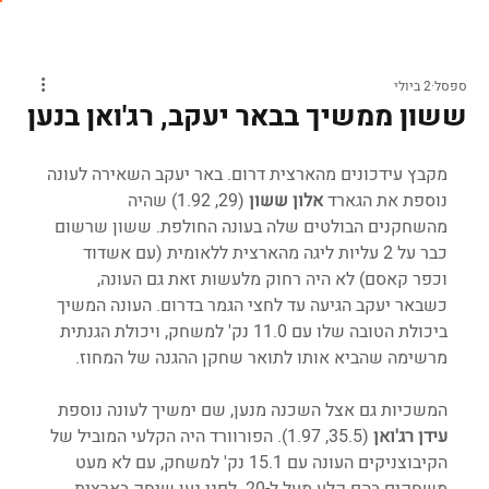
ספסל
2 ביולי
ששון ממשיך בבאר יעקב, רג'ואן בנען
מקבץ עידכונים מהארצית דרום. באר יעקב השאירה לעונה 
נוספת את הגארד 
אלון ששון
 (29, 1.92) שהיה 
מהשחקנים הבולטים שלה בעונה החולפת. ששון שרשום 
כבר על 2 עליות ליגה מהארצית ללאומית (עם אשדוד 
וכפר קאסם) לא היה רחוק מלעשות זאת גם העונה, 
כשבאר יעקב הגיעה עד לחצי הגמר בדרום. העונה המשיך 
ביכולת הטובה שלו עם 11.0 נק' למשחק, ויכולת הגנתית 
מרשימה שהביא אותו לתואר שחקן ההגנה של המחוז. 
המשכיות גם אצל השכנה מנען, שם ימשיך לעונה נוספת 
עידן רג'ואן 
(35.5, 1.97). הפורוורד היה הקלעי המוביל של 
הקיבוצניקים העונה עם 15.1 נק' למשחק, עם לא מעט 
משחקים בהם קלע מעל ל-20. לפני נען שיחק בארצית 