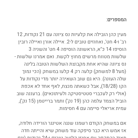
המספרים
:
מעין כהן הובילה את קלעיות נס ציונה עם 21 נקודות, 12 
רב' ו-4 חט', ואחוזים טובים ל-2. איילה אורן ואיילה רובין 
הוסיפו 14 כ"א, הראשונה הוסיפה 4 חט' והשניה 3 
שלשות מטווח מרשים מחוץ לקשת. ואם אמרנו שלשות - 
נס ציונה שהיא אחת מקבוצת השלשות הטובה בליגה 
(מעל 8 למשחק) קלעה רק 4 קלעו במשחק (הכי נמוך 
שלה העונה). היא גם שוב השאירה יותר מדי נקודות על 
הקו (18/28), אבל כשאתה מנצח, לאף אחד לא אכפת 
(אולי רק לעכברי סטטיסטיקה ולעיתונאים). ברעננה שוב 
הוביל הצמד עלמה כהן (19 נק') ותמר ברייטמן (15 נק'), 
עמית אריאלי סיימה עם 4 חסימות.
אם במשחק הקודם רשמנו שנגה אטינגר הורידה חלודה, 
אז אמש היא כבר סיפקה עוד משחק שיא והייתה חדה 
מאוד בהתקפה עם אחוזי קליעה טובים ו-24 נקודות (וגם 