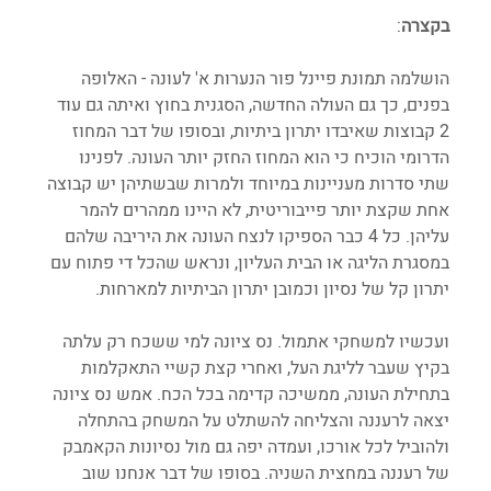
בקצרה
:
הושלמה תמונת פיינל פור הנערות א' לעונה - האלופה 
בפנים, כך גם העולה החדשה, הסגנית בחוץ ואיתה גם עוד 
2 קבוצות שאיבדו יתרון ביתיות, ובסופו של דבר המחוז 
הדרומי הוכיח כי הוא המחוז החזק יותר העונה. לפנינו 
שתי סדרות מעניינות במיוחד ולמרות שבשתיהן יש קבוצה 
אחת שקצת יותר פייבוריטית, לא היינו ממהרים להמר 
עליהן. כל 4 כבר הספיקו לנצח העונה את היריבה שלהם 
במסגרת הליגה או הבית העליון, ונראש שהכל די פתוח עם 
יתרון קל של נסיון וכמובן יתרון הביתיות למארחות.
ועכשיו למשחקי אתמול. נס ציונה למי ששכח רק עלתה 
בקיץ שעבר לליגת העל, ואחרי קצת קשיי התאקלמות 
בתחילת העונה, ממשיכה קדימה בכל הכח. אמש נס ציונה 
יצאה לרעננה והצליחה להשתלט על המשחק בהתחלה 
ולהוביל לכל אורכו, ועמדה יפה גם מול נסיונות הקאמבק 
של רעננה במחצית השניה. בסופו של דבר אנחנו שוב 