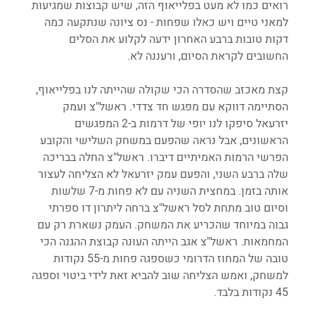
רואים כמו לא מעט בפלייאוף הזה, שיש קבוצות שמגיעות 
למאני טיים ויש כאלו שפחות - נס ציונה שנתקעה כמה 
דקות טובות ברבע האחרון ידעה לקלוע את הסלים 
החשובים לקראת הסיום, ורעננה לא. 
קצת מאכזב שהסדרה הכי שקולה שהייתה לנו בפלייאוף, 
הסתיימה דווקא עם מפגש חד צדדי. ראשל"צ ועמק 
יזרעאל סיפקו לנו יופי של דרמות ב-2 המפגשים 
הראשונים, אבל נראה שהפעם במשחק השלישי והקובע 
הפרשי הרמות האמיתיים דיברו. ראשל"צ החלה בבריכה 
שלה ברבע השני, והפעם עמק יזרעאל לא הצליחה לעצור 
אותה בזמן. במחצית השניה עם לא פחות מ-7 שלשות 
וסיום טוב מתחת לסל ראשל"צ ברחה ליתרון דו ספרתי 
גבוה במיוחד שהכריע את המשחק. העמק נשארת רק עם 
המחמאות. ראשל"צ אגב הייתה העונה קבוצת ההגנה הכי 
טובה של המחוז הדרומי כשספגה פחות מ-55 נקודות 
למשחק, ואמש הצליחה שוב להביא זאת לידי ביטוי וספגה 
45 נקודות בלבד.