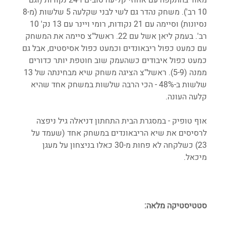
10 רב'). משחק נהדר גם לשי לבני שקלעה 5 שלשות (מ-8 
נסיונות) וסיימה עם 21 נקודות, רומי ויינר עם 13 נק' 10 
רב'. בעמק ליאן אשל עם 22. ראשל"צ סיימה את המשחק 
עם כמעט כפול ריבאונדים וכמעט כפול אסיסטים, אבל גם 
כמעט כפול איבודים כשהעמק שוב חוטפת יותר כדורים 
ממנה (5-9). ראשל"צ הציגה משחק שיא מבחינתה של 13 
שלשות ב-48% - הכי הרבה שלשות במשחק אחד שהיא 
קלעה העונה. 
אוף טופיק - במסגרת הבית התחתון דניאלה גיל ניפצה 
לרסיסים את שיא הריבאונדים במשחק אחד (שעמד על 
23) כשלקחה לא פחות מ-30 כאלו בניצחון על מעגן 
מיכאל.
סטטיסטיקה מלאה: