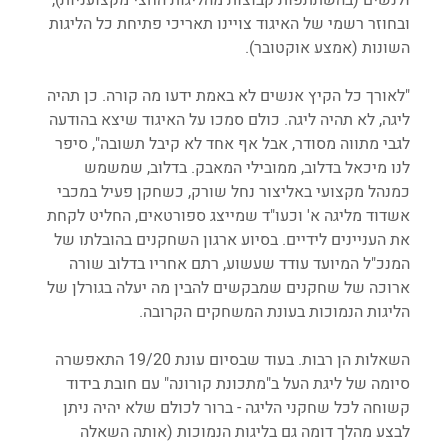
ובחוזר רשמי של האיגוד צויינו תאריכי פתיחת כל הליגות 
השונות (אמצע אוקטובר).
"לאורך כל הקיץ אנשים לא באמת ידעו מה קורה. כן תהיה 
ליגה, לא תהיה ליגה. כולם סמכו על האיגוד שיצא בהודעה 
לגבי מתווה מסודר, אבל אף אחד לא קיבל תשובה", סיפר 
לנו מיכאל בדלוב, ממובילי המאבק. בדלוב, שמשמש 
כמנהל מקצועי באליצור נחל שורק, כשחקן פעיל במכבי 
אשדוד מליגה א' וכעו"ד שמייצג ספורטאים, החליט לקחת 
את העניינים לידיים. בסיוע ארגון השחקנים בהובלתו של 
המנכ"ל המיועד עודד שעשוע, רתם אחריו בדלוב שורה 
ארוכה של שחקנים שמבקשים להבין מה יעלה בגורלן של 
הליגות הנמוכות בעונת המשחקים הקרובה.
השאלות הן רבות. בעוד שבסיום עונת 19/20 התאפשרה 
סיומה של ליגת העל ב"מתכונת קורונה" עם חובת בידוד 
קשוחה לכל שחקני הליגה - ברור לכולם שלא יהיה ניתן 
לבצע מהלך דומה גם בליגות הנמוכות (אותה השאלה 