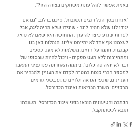
באמת אפשר לנהל עונת משחקים בצורה הזו?".
"אנחנו בסך הכל רוצים תשובות", סיכם בדלוב. "גם אם 
יגידו לנו שלא תהיה ליגה - שיגידו שלא תהיה ליגה, אבל 
לפחות שנדע כיצד להיערך. התחושה היא שאם לא נדאג 
לעצמנו אף אחד לא יתייחס אלינו. הנהלות כאן בנו 
קבוצות, חתמו על חוזים, משלמות לא מעט כספים 
ומתחייבות ללא מעט ספקים - ויכול להיות שבסופו של 
דבר לא יהיה פה כלום". ביממה האחרונה פנו נציגי המאבק 
למספר חברי כנסת במטרה לקדם את העניין ולהבהיר את 
העניינים, שכפי הנראה תלויים כרגע בשני גורמים 
מרכזיים: משרד הבריאות ואיגוד הכדורסל.
הכתבה והטיעונים הובאו בפני איגוד הכדורסל. תשובתו 
תובא לכשתתקבל.