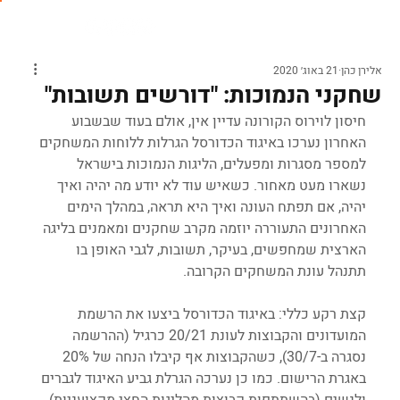
אלירן כהן
21 באוג׳ 2020
שחקני הנמוכות: "דורשים תשובות"
חיסון לוירוס הקורונה עדיין אין, אולם בעוד שבשבוע 
האחרון נערכו באיגוד הכדורסל הגרלות ללוחות המשחקים 
למספר מסגרות ומפעלים, הליגות הנמוכות בישראל 
נשארו מעט מאחור. כשאיש עוד לא יודע מה יהיה ואיך 
יהיה, אם תפתח העונה ואיך היא תראה, במהלך הימים 
האחרונים התעוררה יוזמה מקרב שחקנים ומאמנים בליגה 
הארצית שמחפשים, בעיקר, תשובות, לגבי האופן בו 
תתנהל עונת המשחקים הקרובה.
קצת רקע כללי: באיגוד הכדורסל ביצעו את הרשמת 
המועדונים והקבוצות לעונת 20/21 כרגיל (ההרשמה 
נסגרה ב-30/7), כשהקבוצות אף קיבלו הנחה של 20% 
באגרת הרישום. כמו כן נערכה הגרלת גביע האיגוד לגברים 
ולנשים (בהשתתפות קבוצות מהליגות החצי מקצועניות), 