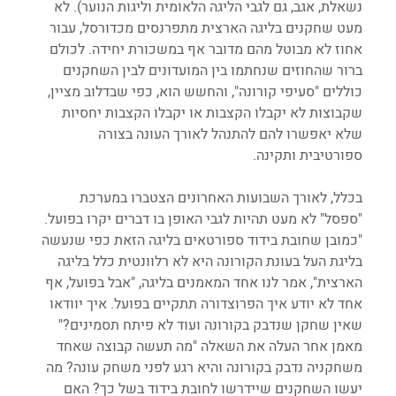
נשאלת, אגב, גם לגבי הליגה הלאומית וליגות הנוער). לא 
מעט שחקנים בליגה הארצית מתפרנסים מכדורסל, עבור 
אחוז לא מבוטל מהם מדובר אף במשכורת יחידה. לכולם 
ברור שהחוזים שנחתמו בין המועדונים לבין השחקנים 
כוללים "סעיפי קורונה", והחשש הוא, כפי שבדלוב מציין, 
שקבוצות לא יקבלו הקצבות או יקבלו הקצבות יחסיות 
שלא יאפשרו להם להתנהל לאורך העונה בצורה 
ספורטיבית ותקינה.
בכלל, לאורך השבועות האחרונים הצטברו במערכת 
"ספסל" לא מעט תהיות לגבי האופן בו דברים יקרו בפועל. 
"כמובן שחובת בידוד ספורטאים בליגה הזאת כפי שנעשה 
בליגת העל בעונת הקורונה היא לא רלוונטית כלל בליגה 
הארצית", אמר לנו אחד המאמנים בליגה, "אבל בפועל, אף 
אחד לא יודע איך הפרוצדורה תתקיים בפועל. איך יוודאו 
שאין שחקן שנדבק בקורונה ועוד לא פיתח תסמינים?" 
מאמן אחר העלה את השאלה "מה תעשה קבוצה שאחד 
משחקניה נדבק בקורונה והיא רגע לפני משחק עונה? מה 
יעשו השחקנים שיידרשו לחובת בידוד בשל כך? האם 