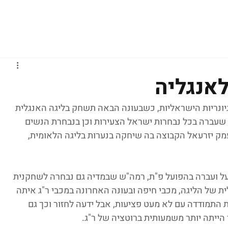
גברים
נשים
נוער
נבחרות
ליגות אירופיות
לאנגליה
ת לרשימת הלגיונריות הישראליות, כשבעונה הבאה תשחק בליגה האנגלית 
שעברה בכל נבחרות ישראל הצעירות וכן בנבחרת הנשים 
ק יזרעאל הקבוצה בה שיחקה בנערות בליגה הלאומית, 
 העל ועברה בהפועל פ"ת, רמה"ש שבמדיה גם נבחרה לשחקנית 
 של הליגה, מכבי חיפה ובעונה האחרונה במכבי ר"ג איתה 
 התמודדה עם לא מעט פציעות, אבל ידעה לחזור וכך גם 
ייתה יותר משמעותית ברוטציה של ר"ג.