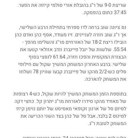
שריצת 9-0 של ר"ג בהובלת אורי סולמי קיזזה את הפער. 
37:45 כתום בהפסקה.
נס ציונה שוב ברחה לדו ספרתי בתחילת הרבע השלישי, 
אך ר"ג שוב חזרה לעניינים. זיו מעודד, אסף כהן ואדם כהן 
הובילו ריצת 18-2 של האורחים מר"ג והשלימו מהפך - 
55:54. שלשות של יובל פיינברג ונדב אזולאי קטעו את 
הבצורת המקומית והפכו חזרה, 61:64 לנסצי בסוף 
שלישי. ברבע האחרון המשחק המשיך שקול עם חילופי 
סלים כש-2/2 מהקו של פיינברג קבעו שוויון 78 ושלחו 
את המשחק להארכה. 
בתוספת הזמן המשחק המשיך להיות שקול, כש-4 רצופות 
של מאודד מהקו סידרו לאורחת מר"ג יתרון קל. כחצי דקה 
לסיום סל של ארנון זקופאי מאסיסט של יותם נוימן קיזז 
למינוס 2 בלבד, אבל סל של כהן בצד השני הכריעה את 
המשחק לטובת ר"ג. 