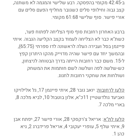
ב-42:45 מקומי בהפסקה. רבע שלישי והמגמה לא משתנה, 
קצב גבוה וחילופי סלים כשגובר מחליף הפעם סלים עם 
אורי פישר. סוף שלישי 61:68 מקומי. 
ברבע האחרון רחובות סוף סוף הצליחה לפתוח פער, 
כשת"א כבר לא הצליחה לעמוד בקצב הקליעה הגבוה. איתי 
פייגמן בסל ועבירה העלה לראשונה לדו ספרתי (65:75), 
ובהמשך יחד עם פישר שהיה מדוייק מהקו היתרון קפץ 
ל-15. משם כבר רחובות הייתה בדרך הבטוחה לניצחון, 
כש-שלשה לפה ושלשה לשם חותמות את המשחק 
ושולחות את שחקני רחובות לחגוג.
קלעו לרחובות
: יואב גובר 28, איתי פייגמן 17, גל אלילויקו 
ואביעד גולדשטיין 11כ"א, אלון בוטבול 10, לביא מלכה 8, 
בארי מלכה 7.
קלעו לת"א
: אריאל צ'רקסקי 28, אורי פישר 27, יפתח אבן 
9, איתי שלף 5, עופרי יעקובי 4, אריאל פרידברג 2, גיא 
כהן 1.