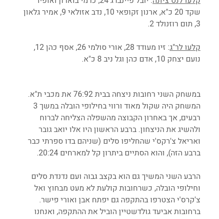
קלעו לנס ציונה
: יובל פיינברג 24, כרמי בוארון ואופיר 
שקד 20 כ"א, ארנון זקופאי 10, נדב אזולאי 9, אמיר גלאון 
3, תום רוזנולד 2. 
קלעו לר"ג
: זיו מעודד 28, אורי סולמי 26, אסף כהן 12, 
נועם יצחק 10, אדם כהן וגל ניב 8 כ"א.
במשחק השני רחובות ניצחה בבית 76:92 את מכבי ת"א. 
המשחק היה שקול מאוד ורווי בחילופי הובלה במשך 3 
רבעים, אך באחרון הקבוצה מהשפלה הצליחה לברוח 
ולהשיג את הניצחון. ברבע הראשון היו אלו יואב גובר 
ואריאל צ'רקס'י שהחליפו סלים (שניהם בדו ספרתי כבר 
ברבע הזה), והוא הסתיים ביתרון קל למארחים 20:24. 
הרבע השני המשיך גם הוא בקצב גבוה ועם נדנדת סלים 
וחילופי הובלה, כשרחובות קולעת לא מעט מבחוץ ואל 
צ'קרס'י הצטרפו בהתקפה גם יפתח אבן ואורי פישר. 
ברחובות אביעד גולדשטיין הוביל את ההתקפה, ואנחנו 