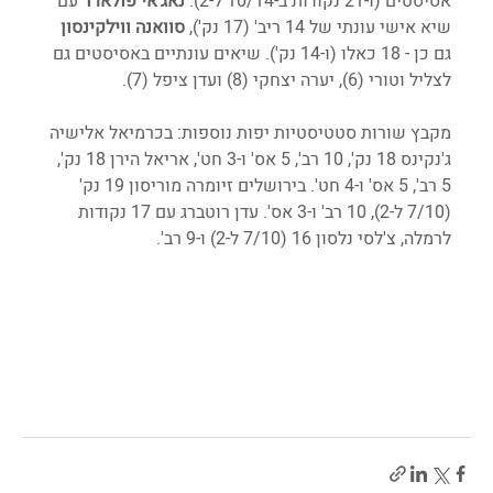
אסיסטים (ו-21 נקודות ב-10/14 ל-2). 
נאג'אי פולארד 
עם 
שיא אישי עונתי של 14 ריב' (17 נק'), 
סוואנה ווילקינסון 
גם כן - 18 כאלו (ו-14 נק'). שיאים עונתיים באסיסטים גם 
לצליל וטורי (6), יערה יצחקי (8) ועדן ציפל (7). 
מקבץ שורות סטטיסטיות יפות נוספות: בכרמיאל אלישיה 
ג'נקינס 18 נק', 10 רב', 5 אס' ו-3 חט', אריאל הירן 18 נק', 
5 רב', 5 אס' ו-4 חט'. בירושלים זיומרה מוריסון 19 נק' 
(7/10 ל-2), 10 רב' ו-3 אס'. עדן רוטברג עם 17 נקודות 
לרמלה, צ'לסי נלסון 16 (7/10 ל-2) ו-9 רב'.