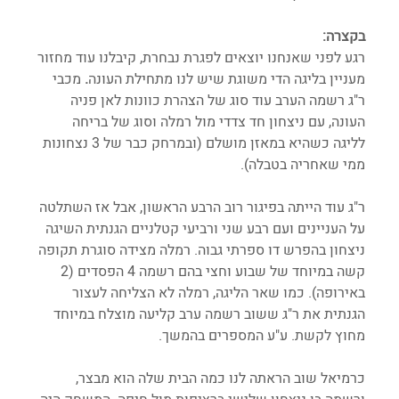
בקצרה:
רגע לפני שאנחנו יוצאים לפגרת נבחרת, קיבלנו עוד מחזור 
מעניין בליגה הדי משוגת שיש לנו מתחילת העונה
. 
מכבי 
ר"ג רשמה הערב עוד סוג של הצהרת כוונות לאן פניה 
העונה, עם ניצחון חד צדדי מול רמלה וסוג של בריחה 
לליגה כשהיא במאזן מושלם (ובמרחק כבר של 3 נצחונות 
ממי שאחריה בטבלה). 
ר"ג עוד הייתה בפיגור רוב הרבע הראשון, אבל אז השתלטה 
על העניינים ועם רבע שני ורביעי קטלניים הגנתית השיגה 
ניצחון בהפרש דו ספרתי גבוה. רמלה מצידה סוגרת תקופה 
קשה במיוחד של שבוע וחצי בהם רשמה 4 הפסדים (2 
באירופה). כמו שאר הליגה, רמלה לא הצליחה לעצור 
הגנתית את ר"ג ששוב רשמה ערב קליעה מוצלח במיוחד 
מחוץ לקשת. ע"ע המספרים בהמשך.
כרמיאל שוב הראתה לנו כמה הבית שלה הוא מבצר, 