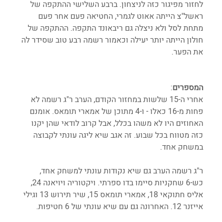
לחזור מפיגור כזה לניצחון. ברבע השלישי ההתקפה של 
ראשל"צ הייתה אאוט לגמרי, החטיאה פעם אחר פעם 
מתחת לסל ולא ניצלה גם ריבאונד התקפה. ההתקפה של 
חולון הייתה יותר יעילה וכאמור רשמה רבע טוב שסידר לה 
את הפער. 
המספרים
:
אחרי ה-15 שלשות במחזור הקודם, הערב ר"ג רשמה לא 
פחות מ-16 כאלו - ו-4 מתוכן של אמארי תומאס. אומנם 
האחוזים היו לא משהו בכלל, אבל קרוב לודאי שהן יקנו 
כזה מטווח בכל שבוע. זה אגב שיא ליגה עונתי לקבוצה 
במשחק אחד. 
ר"ג רשמה הערב גם שיא נקודות עונתי למשחק אחד, 
כש-6 שחקניות סיימו בדו ספרתי. ויקטוריה ויויאנה 24, 
אליס חתוקאי 18, אמארי תומאס 15, שיר תירוש 13 וגילי 
אייזנר 12. האחרונה גם עם שיא עונתי של 6 חטיפות.