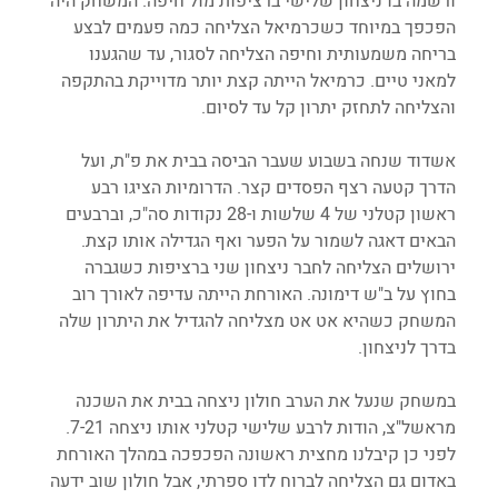
ורשמה בו ניצחון שלישי ברציפות מול חיפה. המשחק היה 
הפכפך במיוחד כשכרמיאל הצליחה כמה פעמים לבצע 
בריחה משמעותית וחיפה הצליחה לסגור, עד שהגענו 
למאני טיים. כרמיאל הייתה קצת יותר מדוייקת בהתקפה 
והצליחה לתחזק יתרון קל עד לסיום. 
אשדוד שנחה בשבוע שעבר הביסה בבית את פ"ת, ועל 
הדרך קטעה רצף הפסדים קצר. הדרומיות הציגו רבע 
ראשון קטלני של 4 שלשות ו-28 נקודות סה"כ, וברבעים 
הבאים דאגה לשמור על הפער ואף הגדילה אותו קצת. 
ירושלים הצליחה לחבר ניצחון שני ברציפות כשגברה 
בחוץ על ב"ש דימונה. האורחת הייתה עדיפה לאורך רוב 
המשחק כשהיא אט אט מצליחה להגדיל את היתרון שלה 
בדרך לניצחון.
במשחק שנעל את הערב חולון ניצחה בבית את השכנה 
מראשל"צ, הודות לרבע שלישי קטלני אותו ניצחה 7-21. 
לפני כן קיבלנו מחצית ראשונה הפכפכה במהלך האורחת 
באדום גם הצליחה לברוח לדו ספרתי, אבל חולון שוב ידעה 