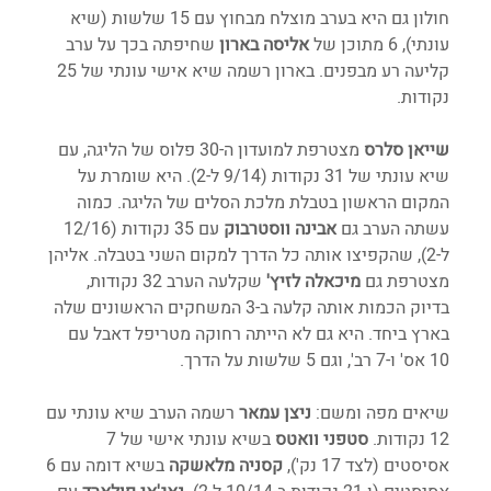
חולון גם היא בערב מוצלח מבחוץ עם 15 שלשות (שיא 
עונתי), 6 מתוכן של 
אליסה בארון
 שחיפתה בכך על ערב 
קליעה רע מבפנים. בארון רשמה שיא אישי עונתי של 25 
נקודות. 
שייאן סלרס
 מצטרפת למועדון ה-30 פלוס של הליגה, עם 
שיא עונתי של 31 נקודות (9/14 ל-2). היא שומרת על 
המקום הראשון בטבלת מלכת הסלים של הליגה. כמוה 
עשתה הערב גם 
אבינה ווסטרבוק
 עם 35 נקודות (12/16 
ל-2), שהקפיצו אותה כל הדרך למקום השני בטבלה. אליהן 
מצטרפת גם 
מיכאלה לזיץ'
 שקלעה הערב 32 נקודות, 
בדיוק הכמות אותה קלעה ב-3 המשחקים הראשונים שלה 
בארץ ביחד. היא גם לא הייתה רחוקה מטריפל דאבל עם 
10 אס' ו-7 רב', וגם 5 שלשות על הדרך. 
שיאים מפה ומשם: 
ניצן עמאר
 רשמה הערב שיא עונתי עם 
12 נקודות. 
סטפני וואטס
 בשיא עונתי אישי של 7 
אסיסטים (לצד 17 נק'), 
קסניה מלאשקה
 בשיא דומה עם 6 