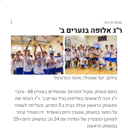
ספסל
5 ביוני
ר"ג אלופה בנערים ב'
צילום: יעל אמסילי, איגוד הכדורסל
בתום משחק שקול והפכפך שהסתיים בשוויון 68 - מכבי 
ר"ג זוכה לראשונה באליפות בגיל נערים ב'. ר"ג ניצחה את 
המשחק הראשון אצלה בבית ב-5 הפרש, והצליחה לשמור 
על הפער במשחק שנערך היום באשדוד. זיו מעודד נבחר 
לשחקן המצטיין של הסדרה עם 24 נק' במשחק היום ו-25 
במשחק הראשון.