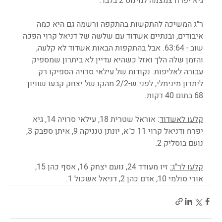
גיא יפרח צמצמה למינוס 2 בלבד. 
ר"ג המשיכה להתקשות בהתקפה ורשמה גם היא כמה 
איבודים, ובנתיים אשדוד עם שלשה של דניאל קרוי הפכה 
שוב - 63:64. אבל בהתקפות הבאות אשדוד לא קלעה, 
והזמן שלה הלך ואזל כשהיא עדיין לא ביתרון שמספיק 
עבורה לאליפות. נקודות של עילאי סרויה הספיקו רק 
ליתרון מינימלי, לפני ש-2/2 מהקו של יצחק קבעו שוויון 
68 בתום 40 דקות. 
קלעו לאשדוד
: אוראל שטרית 18, עילאי סרויה 14, גיא 
יפרח ודניאל קרוי 11 כ"א, יונתן טנניקה 9, איתן ספבק 3, 
נועם בוסליק 2.
קלעו לר"ג:
 זיו מעודד 24, נועם יצחק 16, אסף כהן 15, 
אורי סולמי 10, אדם כהן 2, דניאל אשכול 1.