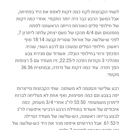
לשתי הקבוצות לקח כמה דקות לאפס את היד בפתיחה, 
אבל המשך הרבע כבר היה יותר התקפי. אחרי כמה דקות 
של חילופי סלים האורחת הייתה הראשונה לפתח 
מומנטום ועם 4/4 מהקו של נועם יצחק עלתה ליתרון 7, 
לפני ש-שלשה של אוראל שטרית קבעה 18:14 סוף 
ראשון. חילופי הסלים נמשכו גם לרבע השני, שהיה 
הפכפך ורווי בחילופי הובלה. אשדוד עם סגירת צבע 
ומהלכי 3 נקודות הפכה ל-22:25, זיו מעודד עם 5 רצופות 
הפך חזרה. עוד כמה דקות של נדנדה, ובמחצית 36:36 
מקומי.
רבע שלישי והמגמה לא משתנה. שתי הקבוצות מייצרות 
יפה בצבע וגם כמה חסימות, ואף אחת לא מצליחה לברוח 
ליתרון משמעותי. 53:50 לר"ג אחרי 3/4 משחק. כמה 
איבודים של אשדוד בתחילת הרבע הרביעי איפשרו לר"ג 
לבצע בריחה ראשונה, כש-שלשה של מעודד הגדילה 
ל-61:52. אבל הדרומים איפסו מהר את היד כש-שלשה של 