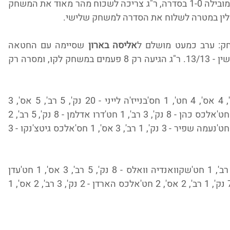
ומשם ועד הסיום הפער רק הלך וגדל. רמלה מובילה 1-0 בסדרה, ר"ג צריכה לשכוח מהר מאוד את המשחק 
גומלין במטרה לשלוח את הסדרה למשחק שלישי.
ק: ערב כמעט מושלם ל
אליסה בארון
 שסיימה עם החטאה 
בודדת ו-20 נקודות. 100% לרמלה מקו העונשין - 13/13. ר"ג הגיעה רק 8 פעמים במשחק לקו, ומסרה רק 
:אליסה בארון - 20 נק', 2 רב', 4 אס', 4 חט', 1 חס'בנייז'ה לייני - 20 נק', 5 רב', 5 אס', 3 
חט'טיפאני מיטצ'ל - 15 נק', 9 רב', 2 אס', 1 חט'אלכס כהן - 8 נק', 3 רב', 1 חט'דרו אדלמן - 8 נק', 5 רב', 2 
אס'אליסון הייטאוור - 6 נק', 9 רב', 4 אס', 2 חט'נעמה שפיר - 3 נק', 1 רב', 3 אס', 1 חס'אלכס גיטצ'נקו - 3 
:קיילה הילסמן - 13 נק', 15 רב', 1 חט'שקוואנדיה וואלס - 8 נק', 5 רב', 3 אס', 1 חט'עדן 
רוטברג - 7 נק', 5 רב', 2 אס', 3 חט'טל לב - 7 נק', 1 רב', 2 אס', 2 חט'אלכס הארדן - 2 נק', 3 רב', 2 אס', 1 