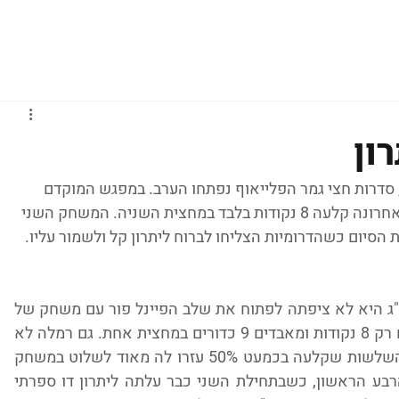
גברים
נשים
נוער
נבחרות
ליגות אירופיות
ון
 סדרות חצי גמר הפלייאוף נפתחו הערב. במפגש המוקדם 
רמלה הביסה את ר"ג ב-44 הפרש, אחרי שהאחרונה קלעה 8 נקודות בלבד במחצית השניה. המשחק השני 
הסיום כשהדרומיות הצליחו לברוח ליתרון קל ולשמור עליו. 
קרוב לודאי שגם בחלומות הכי גרועים של ר"ג היא לא ציפתה לפתוח את שלב הפיינל פור עם משחק של 
פחות מ-40 נקודות. אבל ככה זה כשקולעים רק 8 נקודות ומאבדים 9 כדורים במחצית אחת. גם רמלה לא 
הציגה אחוזים טובים במיוחד ל-2, אבל 12 השלשות שקלעה בכמעט 50% עזרו לה מאוד לשלוט במשחק 
הזה. רמלה הובילה במשחק הזה מאמצע הרבע הראשון, כשבתחילת השני כבר עלתה ליתרון דו ספרתי 