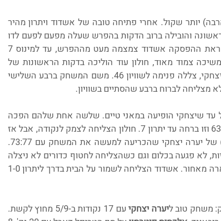
המשחק השני של הערב כבר היה הרבה (הרבה) יותר שקול. אחרי פתיחה טובה של אשדוד ויתרון מהיר 
5:0, חולון השתלטה על המשחק במחצית הראשונה והובילה ברוב הדקות בהפרש שעלה מפעם לפעם לדו 
ספרתי (בשיא 11 נקודות יתרון לחולון). לקראת ההפסקה אשדוד צמצמה מעט מההפרש, עד למינוס 7 
בלבד במחצית (40:33). המחצית השניה המשיכה צמוד מאוד, חולון עוד הוליכה בדקות הראשונות של 
הרבע עד שהשלשה הרביעית במשחק, של יצחקי, צללה פנימה לשוויון 46. משם המשחק ברבע השלישי 
 מצליחה לברוח ברבע שהסתיים בשוויון.
גם את הרבע האחרון פתחה חולון ביתרון קל עד שיצחקי הופיעה במאני טיים. שלשה אחת שלהם הפכה 
את התוצאה והעלתה את אשדוד ליתרון 63:62 וזו ברחה עד יתרון 7. חולון הצליחה לצמק לנקודה, אבל אז 
הגיעה, תיראו מופתעים, שלשה (חמישית!!) של יערה יצחקי שהכריעה למעשה את המשחק עם 73:77. 
בדקות האחרונות חולון עשתה יותר מדי טעויות, לא פגעה בכלום וגם כשהצליחה לחטוף כדורים לא ניצלה 
אותן ובסופו של דבר אזל לה הזמן והיא נשארה מאחור. אשדוד הצליחה לשמור על הבית בדרך ליתרון 1-0 
: משחק טוב ל
יערה יצחקי
 עם 17 נקודות ב-5/9 מחוץ לקשת. 