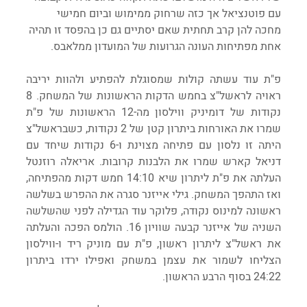
עם פוטנציאל אך כזה שרחוק ממימוש וביום חמישי 
מחכה להן קרב תחתית שאם יסתיים גם כן בהפסד זו תהיה 
אחת מפתיחות העונה הגרועות של המועדון ממלאבס.
פ"ת עוד עשתה קולות שמסוגלת להפתיע ולהוות יריבה 
ראויה לראשל"צ בחמש הדקות הראשונות של המשחק. 8 
נקודות של דומיניק ווילסון מה-12 הראשונות של פ"ת 
שמרו את האורחות ביתרון קטן של 2 נקודות, כשבראשל"צ 
היתה זו נלסון עם פתיחה מצוינת ו-6 נקודות שיחד עם 
דניאל קארש שמרו את הלבנות קרובות. אריאלה רוזנטל 
העלתה את פ"ת ליתרון שיא 14:10 חמש דקות מהפתיחה, 
ואז התהפך המשחק. גילי אייזנר סגרה את ההפרש בשלשה 
ראשונה למינוס נקודה, פלוקר עוד הגדילה לפני שהשלשה 
השניה של אייזנר קבעה שוויון 16. הולמס הפכה והעלתה 
את ראשל"צ ליתרון ראשון, פ"ת עם מוניק ריד ו-ווילסון 
הצליחו לשמור את עצמן במשחק ואפילו ירדו ביתרון 
24:22 בסוף הרבע הראשון.