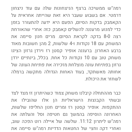
רמה"ש ממשיכה ברצף הניצחונות שלה עם עוד ניצחון 
דרמטי. אם בשבוע שעבר היא זאת שהייתה אחראית על 
הקאמבק בדקות הסיום, הפעם היא ידעה להתעורר בזמן 
כדי למנוע מרעננה להשלים קאמבק כזה אחרי שהאורחת 
רצה 8-0 בדקה לקראת הסיום. מרים חנון סיימה את 
המשחק עם 18 נקודות ו-4 שלשות, 2 מהן חשובות מאוד 
ברבע האחרון. ברעננה אופיר קסטן רז וירדן גרזון הציגו 
משחק טוב עם 10 נקודות כל אחת. בכלל, בינתיים ירדן 
גרזון בפתיחת עונה מוצלחת מזכירה את פתיחת העונה של 
אחותה מאשתקד, בעוד האחות הגדולה מתקשה ברמלה 
לשחזר את היכולת.
כבר מההתחלה קיבלנו משחק צמוד כשהיתרון זז מצד לצד 
ובשתי הקבוצות הישראליות הן אלו שהובילו את 
ההתקפות. אופיר קסטן רז ומרים חנון החליפו שלשות, 
האחרונה הוסיפה בהמשך גם חטיפה וסל והעלתה את 
רמה"ש ליתרון 11:12. שלשה של איילה רוט הפכה שוב, 
ואחרי דקה וחצי של החטאות הדדיות רמה"ש סיימה את 