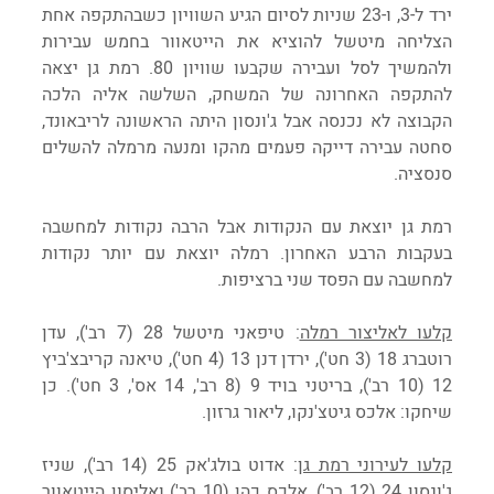
ירד ל-3, ו-23 שניות לסיום הגיע השוויון כשבהתקפה אחת 
הצליחה מיטשל להוציא את הייטאוור בחמש עבירות 
ולהמשיך לסל ועבירה שקבעו שוויון 80. רמת גן יצאה 
להתקפה האחרונה של המשחק, השלשה אליה הלכה 
הקבוצה לא נכנסה אבל ג'ונסון היתה הראשונה לריבאונד, 
סחטה עבירה דייקה פעמים מהקו ומנעה מרמלה להשלים 
סנסציה.
רמת גן יוצאת עם הנקודות אבל הרבה נקודות למחשבה 
בעקבות הרבע האחרון. רמלה יוצאת עם יותר נקודות 
למחשבה עם הפסד שני ברציפות.
קלעו לאליצור רמלה
: טיפאני מיטשל 28 (7 רב'), עדן 
רוטברג 18 (3 חט'), ירדן דנן 13 (4 חט'), טיאנה קריבצ'ביץ 
12 (10 רב'), בריטני בויד 9 (8 רב', 14 אס', 3 חט'). כן 
שיחקו: אלכס גיטצ'נקו, ליאור גרזון.
קלעו לעירוני רמת גן
: אדוט בולג'אק 25 (14 רב'), שניז 
ג'ונסון 24 (12 רב'), אלכס כהן (10 רב') ואליסון הייטאוור 