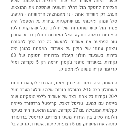
שעבר היתה אשדוד של שתי מחציות הראשונה שלא 
הצליחה לתפקד מול רמלה והשניה שהפכה את התוצאה, 
הערב רק אשדוד אחת - זו מהמחצית הראשונה - הגיעה. 
סגל עמוק ואיכותי עם שחקניות נבחרת על הספסל, היה 
צמוד מול שש שחקניות של חולון. ככל שהדקות חלפו 
העייפות נראתה דווקא אצל האורחת וחולון ברבע אחרון 
טוב הפתיעה את אשדוד. למעשה זה כבר הפך למסורת 
ניצחון עונתי של חולון על אשדוד. המפתח כמובן היה 
בזרות כשבעוד חולון קיבלה מזרותיה תפוקה של 63 
נקודות, באשדוד טיפני ג'קסון תרמה רק 5 נקודות ומול 
קריזמה פן זה פשוט לא מספיק.
המשחק היה צמוד והפכפך מאוד, והוכרע לקראת הסיום 
כשחולון רצה 2-15 בהובלת הזרות שלה שקלעו הערב מעל 
ל-20 נקודות כל אחת. בצד של אשדוד צ'לסי הופקינס שוב 
סיימה עם כמעט טריפל דאבל, קריסטל ברדפורד סיימה 
כקלעית המובילה עם 27 נקודות. הרבע הראשון היה בעיקר 
חלופת סלים בין הזרות משני הצדדים. קריסטל ברדפורד 
פתחה את המשחק עם 5 רצופות לזכות אשדוד, קנישה בל 