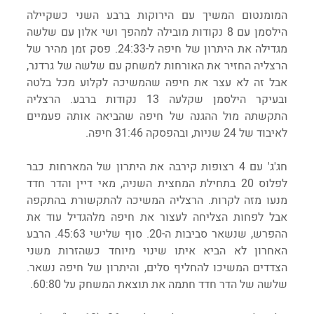
המומנטום המשיך עם הירוקות ברבע השני כשקיילה 
הילסמן עם 8 נקודות מובילה למהפך ושי אלון עם שלשה 
מגדילה את היתרון של חיפה ל-24:33. פסק זמן מהיר של 
הרצליה החזיר את האורחות למשחק עם שלשה של גרדנר, 
אבל זה לא עצר את חיפה שהמשיכה לקלוע מכל בלטה 
ובעיקר הילסמן שקלעה 13 נקודות ברבע. הרצליה 
התקשתה מול ההגנה של חיפה שהביאה אותה פעמיים 
לאיבוד של 24 שניות, ובהפסקה 31:46 חיפה.
חג'ג' עם 4 רצופות קירבה את היתרון של המארחות כבר 
לפלוס 20 בתחילת המחצית השניה, מאי דיין והדר חדד 
מנעו מזה לקרות. הרצליה המשיכה להתקשורת בהתקפה 
אבל לפחות הצליחה לעצור את חיפה מלהגדיל עוד את 
ההפרש, שנשאר סביבות ה-20. סוף שלישי 45:63. הרבע 
האחרון לא הביא איתו שינוי מיוחד כשהזרות משני 
הצדדים המשיכו להחליף סלים, והיתרון של חיפה נשאר. 
שלשה של הדר חדד חתמה את תוצאת המשחק על 60:80.