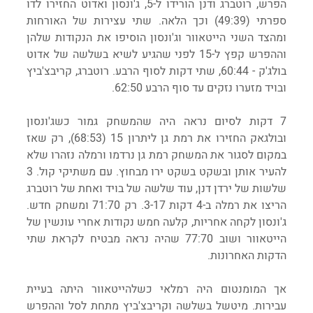
הפרש, רוטברג ודנן הורידו ל-5, ג'ונסון ואדוט החזירו לדו 
ספרתי (49:39) וכך הלאה. שתי עצירות של האורחות 
ומהצד השני הייטאוור וג'ונסון הוסיפו את הנקודות שלהן 
וההפרש קפץ ל-15 לפני שהגיע לשיא בשלשה של אדוט 
בולג'ק - 60:44, שתי דקות לסוף הרבע. רוטברג, קריבצ'ביץ 
ובויד מזערו נזקים עד סוף הרבע 62:50.
7 דקות לסיום נראה היה שהמשחק גמור כשג'ונסון 
ובולגאק החזירו את רמת גן ליתרון 15 (68:53), רק שאז 
במקום לסגור את המשחק רמת גן נרדמו ורמלה נזהרו שלא 
להעיר אותן ובשקט בשקט ירו מבחוץ. עם משתיקי קול. 3 
שלשות של ירדן דנן, עוד שלשה של בויד ואחת של רוטברג 
הריצו את רמלה ב-4 דקות 3-17. רק 71:70 ומשחק חדש. 
ג'ונסון לקחה אחריות, קלעה חמש נקודות אחרי עונשין של 
הייטאוור ושוב 77:70 שהיה נראה מבטיח לקראת שתי 
הדקות האחרונות.
אך המומנטום היה רמלאי כשלהייטאוור היתה בעיית 
עבירות. מיטשל בשלשה וקריבצ'ביץ מתחת לסל וההפרש 