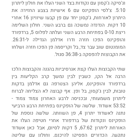
וג'סיקה ג'קסון עם נקודות בצד השני העלו את חולון ליתרון 
5:10. צ'לסי הופקינס עם 6 אישיות בצבע החזירה את 
היתרון לאורחות, ג'קסון יחד עם פן קבעו שיוויון 16 אחרי 
10 דקות. הנדנדה נמשכה גם ברבע השני. חולון השלימה 
ריצת 0-10 בפתיחת הרבע השני ועלתה לפלוס 5, ברדפורד 
והופקינס הפכו חזרה ודרו אדלמן הגדילה ל-26:31. 
המומנטום שוב עבר צד, בל וקריסמה פן הפכו חזרה ושלחו 
את הקבוצות להפסקה ב-36:38 סגול.
שתי הקבוצות העלו קצת אגרסיביות בהגנה והקבוצות הלכו 
הרבה אל הקו, כשבין לבין נמשך קרב הקליעות בין 
ברדפורד והופקינס, אליהן הצטרפה גם אדלמן בדקות 
טובות, לבין ג'קסון, בל ופן. אף קבוצה לא הצליחה לברוח 
ליתרון משמעותי, ובכניסה לרבע האחרון צמוד צמוד - 
53:52 אשדוד. שלשה של הופקינס בפתיחת הרבע הרביעי 
נתנה לאשדוד יתרון 4, פן השוותה. שלשה נוספת של 
הופקינס ונקודות של ברדפורד אחרי חטיפה העלו את 
האורחת ליתרון 67:62, 5 דקות לסיום, אבל כאן אשדוד 
נתקעה. הכדורים הפסיקו להיכנס, וחולון עם שליטה 