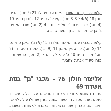
בצמרת.
קלעו לל.כ.ן רמת השרון
: פיונדה פיצגרלד 21 (5 חט'), מרים 
חנון 18 (4/6 ל-3, 3 חט'), קאדיג'ה קייב 12, ג'ורדן הופר 10 
(4 חט'), שהד עבוד 9, יעל אהרונוב 4 (2 חט'), שרה האטיס 
2. כן שיחקו: נור כיוף, נועה שרביט.
קלעו למכבי רעננה
: טיאנה מולדרו 15 (9 רב'), מייגן סימונס 
14 (2 חט'), קריסטין סימון 11 (9 רב'), אופיר קסטן רז (3 
חט') וירדן גרזון 10 כ"א, אילה רוט 7 (2 חט'). כן שיחקו: 
מורן ספיר, אביטל צוובנר.
אליצור חולון 76 - מכבי "בן" בנות 
אשדוד 69
פחות משבוע אחרי הניצחון המרשים על רמלה, אשדוד 
סופגת את הפסדה הראשון העונה, בזמן שחולו עולה למאזן 
חיובי עם ניצחון שני ברציפות ונצמדת לאשדוד. בשבוע 