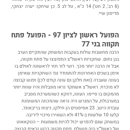
(6 רב', 2 חט') 14 כ"א , טל לב 5. כן שיחקו: יערה יצחקי, 
מדיסון שיי.
הפועל ראשון לציון 97 - הפועל פתח 
תקווה בני 77
הרבה מחשבות עולות בעקבות המשחק שהתקיים הערב 
בגן נחום. שחקניות ראשל"צ התפוצצו על פתח תקווה, 
אבל זה הרבה יותר מכך. רועי לזר חזר לראשונה לאולם בו 
אימן בשנים האחרונות להתמודד נגד השחקניות שאימן 
בעונה שעברה (ואת חלקן גם עונה קודם לכן) ופגש קבוצה 
לא מוכרת. ראשל"צ אשתקד נראו מוגבלות והיו שוות יותר 
מהמקום בו סיימו. העונה, דווקא כשהמערכת מסביב 
במערבולת, על המגרש היה נראה שהמכונה המשומנת 
עובדת היטב. 23 אסיסטים הן חילקו, ניצחו בריבאונד, 
קלעו 10 שלשות ב-41% ולא השאירו סיכוי ליריבה. 
במשחק שגם להפרש יכול להיות משמעות – הנוקאאוט 
של ראשל"צ היה מושלם. פתח תקווה כרגע נראית קבוצה 