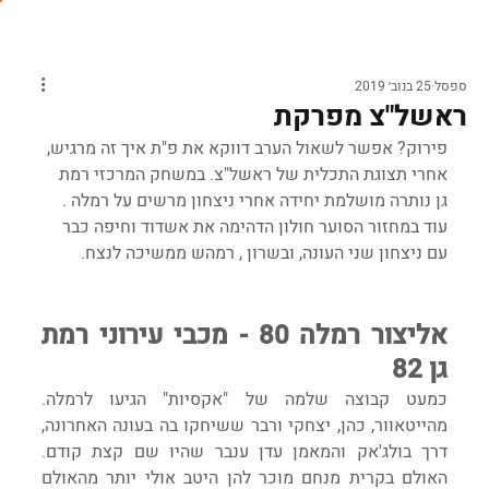
ספסל
25 בנוב׳ 2019
ראשל"צ מפרקת
פירוק? אפשר לשאול הערב דווקא את פ"ת איך זה מרגיש, 
אחרי תצוגת התכלית של ראשל"צ. במשחק המרכזי רמת 
גן נותרה מושלמת יחידה אחרי ניצחון מרשים על רמלה . 
עוד במחזור הסוער חולון הדהימה את אשדוד וחיפה כבר 
עם ניצחון שני העונה, ובשרון , רמהש ממשיכה לנצח.
אליצור רמלה 80 - מכבי עירוני רמת 
גן 82
כמעט קבוצה שלמה של "אקסיות" הגיעו לרמלה. 
מהייטאוור, כהן, יצחקי ורבר ששיחקו בה בעונה האחרונה, 
דרך בולג'אק והמאמן עדן ענבר שהיו שם קצת קודם. 
האולם בקרית מנחם מוכר להן היטב אולי יותר מהאולם 