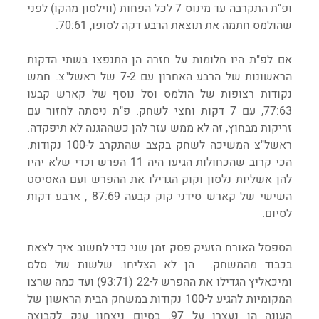
ופ"ת התקרבה עד מינוס 7 לכל הפחות (ווילסון מהקו) לפני 
שהולמס חתמה את תוצאת הרבע דקה לסופו, 70:61.
אם לפ"ת היו חלומות על חזרה הן התנפצו בשתי הדקות 
הראשונות של הרבע האחרון עם 7-2 של ראשל"צ. חמש 
נקודות רצופות של הולמס וסל נוסף של קארש קבעו 
77:63, עם 7 דקות וחצי לשחק. פ"ת ניסתה לחזור עם 
זריקות מבחוץ, זה לא ממש עזר להן כשההגנה לא תיפקדה. 
ראשל"צ המשיכה לשחק בקצב שהתקרב ל-100 נקודות. 
הכי קרוב שהכחולות הגיעו היה 11 הפרש וכדי שלא יהיו 
להן אשליות נלסון וקוק הגדילו את ההפרש ועם האסיסט 
השישי של קארש סידני קוק קבעה 87:69 , ארבע דקות 
לסיום. 
הספסל האורח הזעיק פסק זמן שני כדי לחשוב איך לצאת 
בכבוד מהמשחק.  הן לא הצליחו. שלשות של סלס 
ומיכאליץ הגדילו את ההפרש ל-22 (93:71) ועד כמה שרצו 
המקומיות להגיע ל-100 נקודות במשחק הבית הראשון של 
העונה הן נעצרו על 97. בסיום ניצחון ענק לקבוצה 