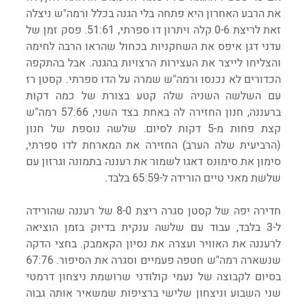
את הרבע האחרון היא פתחה בלי הגנה בכלל ורמה"ש ניצלה 
זאת לריצת 0-6 קלה ויתרון דו ספרתי, 51:61. פסק זמן של 
עדני דגן איפס את השחקניות בכחול שהראו הרבה לחימה 
והצליחו לייצר את העצירות הרצויות בהגנה. אבל בהתקפה 
הכדורים לא נכנסו ורמה"ש שמרה על הדו ספרתי. קסטן רז 
עם השלשה השניה שלה קטע בצורת של כמה דקות 
ברעננה, חנון החזירה לה באחת בצד השני, 57:66 רמה"ש 
קצת פחות מ-5 דקות לסיום. שלשה נוספת של חנון 
(הרביעית שלה הערב) החזירה את המארחת לדו ספרתי, 
סימון את סימונס דאגו לשמור את רעננה בתמונה וגרזון עם 
שלשת מאני טיים הורידה ל-65:59 בלבד.
חדירה יפה של קסטן סגרה ריצת 8-0 של רעננה שהורידה 
ל-3 בלבד, עבוד עם שלשה ענקית בדיוק בזמן הוציאה 
לרעננה את האוויר ועצרה את נסיון הקאמבק. בחצי הדקה 
שנשארה רמה"ש חטפה פעמיים וסגרה את הסיפור. 67:76 
בסיום לקבוצה של נעמי קולודני שרושמת ניצחון דרמטי 
שני השבוע וניצחון שלישי ברציפות שמשאיר אותה גבוה 