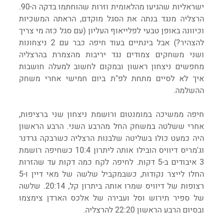
ישראליות שהגיעו מהלאומית וזרות שהוחתמו בדקה ה-90. 
הרצליה מנגד בנתה את הסגל מוקדם, הראתה המשכיות 
וכיוונה באופן טבעי לפלייאוף העליון (עם סגל כזה מי צריך 
להצהיר?) אבל בינתיים בעוד חיפה כבר עם 2 ניצחונות 
ושני משחקים צמודים נגד יריבות מהצמרת בהרצליה 
מחפשים ניצחון ראשון ובמקום לחשוב למעלה חושבות 
איך לא לסיים מתחת לפ"ת ביום חמישי אחרי משחק 
ההשלמה.
חיפה ממשיכה במומנטום ורושמת ניצחון שני ברציפות, 
אחרי ששלטה במשחק החל מהרבע השני. הרבע הראשון 
היה כמעט כולו בשליטה שלבנות הרצליה כשרבקה גרדנר 
וג'מריס דיוויס הובילו אותה ליתרון 10:4 כשחיפה רושמת 
3 איבודים ב-5 דקות. לחיפה לקח כמה דקות עד שהזרות 
החלו לייצר נקודות, כשבמקביל שלשה של מאי דיין ו-5 
רצופות של דיוויס שמרו אותה ביתרון קל, 20:14. שלשה 
של ספיר תירוש וסל ועבירה של אלכס הארדן צימצמו 
ובסיום הרבע הראשון 22:20 להרצליה.