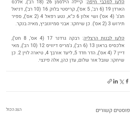
קלעו למכבי חיפה
: קיילה הילסמן 26 (18 רב'), אלכס 
הארדן 19 (6 רב', 5 אס'), קריסטי בלוק 16 (10 רב'), דניאל 
חג'ג' (4 אס') ושי אלון 6 כ"א, נטע רפאל 4 (2 אס'), ספיר 
תירוש 3 (2 אס'). כן שיחקו: אבני סמיונוביץ, מאיה בנקר.
קלעו לבנות הרצליה
: רבקה גרדנר 17 (4 אס', 8 חט'), 
אלכסיס בראון 13 (6 רב'), ג'מריס דיוויס 12 (10 רב'), מאי 
דיין 7 (4 אס'), הדר חדד 5, ליעד אורבך 4, טיארה לוין 2. כן 
שיחקו: שובל אור שלום, עדן כהן, אלה פינצי.
פוסטים קשורים
הצג הכול