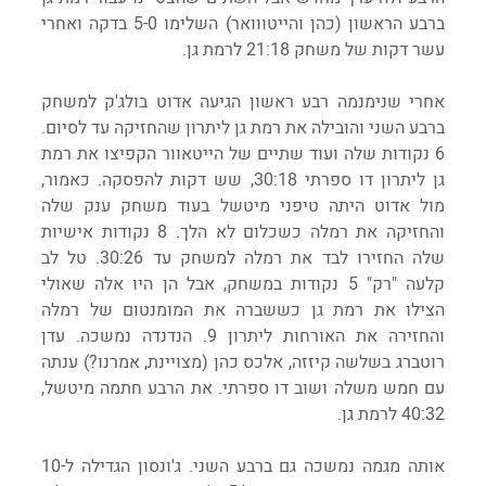
ברבע הראשון (כהן והייטווואר) השלימו 5-0 בדקה ואחרי 
עשר דקות של משחק 21:18 לרמת גן.
אחרי שנימנמה רבע ראשון הגיעה אדוט בולג'ק למשחק 
ברבע השני והובילה את רמת גן ליתרון שהחזיקה עד לסיום. 
6 נקודות שלה ועוד שתיים של הייטאוור הקפיצו את רמת 
גן ליתרון דו ספרתי 30:18, שש דקות להפסקה. כאמור, 
מול אדוט היתה טיפני מיטשל בעוד משחק ענק שלה 
והחזיקה את רמלה כשכלום לא הלך. 8 נקודות אישיות 
שלה החזירו לבד את רמלה למשחק עד 30:26. טל לב 
קלעה "רק" 5 נקודות במשחק, אבל הן היו אלה שאולי 
הצילו את רמת גן כששברה את המומנטום של רמלה 
והחזירה את האורחות ליתרון 9. הנדנדה נמשכה. עדן 
רוטברג בשלשה קיזזה, אלכס כהן (מצויינת, אמרנו?) ענתה 
עם חמש משלה ושוב דו ספרתי. את הרבע חתמה מיטשל, 
40:32 לרמת גן.
אותה מגמה נמשכה גם ברבע השני. ג'ונסון הגדילה ל-10 