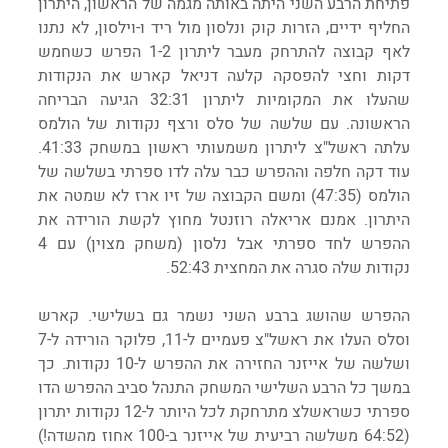
פתיחת הרבע השני היתה באותה מגמה של הראשון, היתרון 
החליף ידיים, הזרות קוק ונלסון מול ריד ו-וילסון, לא נתנו 
לאף קבוצה להתרחק מעבר ליתרון 1-2 הפרש כשחמש 
דקות וחצי להפסקה קלעה דניאל קארש את הנקודות 
שהעלו את המקומיות ליתרון 32:31 הגיעה הבריחה 
הראשונה. עם שלשה של סלס ורצף נקודות של הולמס 
עלתה ראשל"צ ליתרון משמעותי ראשון במשחק 41:33. 
עוד דקה חלפה וההפרש כבר עלה לדו ספרתי בשלשה של 
הולמס (47:35) ומשם הקבוצה של זיו ארז לא שמטה את 
היתרון. אמנם אריאלה רוזנטל מחוץ לקשת הורידה את 
ההפרש לחד ספרתי אבל נלסון (משחק מצוין) עם 4 
נקודות שלה סגרה את המחצית 52:43.
ההפרש שהושג ברבע השני נשמר גם בשלישי. קארש 
וסלס העלו את ראשל"צ פעמיים ל-11, פלוקר הורידה ל-7 
ושלשה של אייזנר החזירה את ההפרש ל-10 נקודות. כך 
במשך כל הרבע השלישי המשחק התנהל סביב ההפרש הדו 
ספרתי כשראשלצ מתרחקת לכל היותר ל-12 נקודות יתרון 
(64:52 משלשה רביעית של אייזנר ב-100 אחוז מהשדה!) 