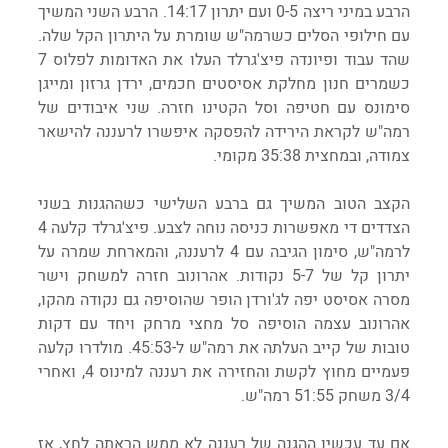
הרבע במיני ריצה 0-5 ועם יתרון 14:17. הרבע השני המשיך 
עם חילופי הסלים כשרמה"ש שומרת על היתרון הקל שלה. 
שהד עבוד ופיונדה פיצ'גרלד העלו את האדומות לפלוס 7 
כשמרים חנון מחלקת אסיסטים חכמים, ירדן גרזון ומייגן 
סימונס עם חטיפה וסל הקטינו חזרה. שני איבודים של 
רמה"ש לקראת הירידה להפסקה איפשרו לרעננה להישאר 
צמודה, ובמחצית 35:38 מקומי.
הקצב הטוב המשיך גם ברבע השלישי כשההגנות בשני 
הצדדים די מאפשרות כניסה נוחה לצבע. פיצ'גרלד קלעה 4 
לרמה"ש, סימון הגיבה עם 4 לרעננה, והמארחת שמרה על 
יתרון קל של 5-7 נקודות. אהרונוב חזרה למשחק וישר 
מסרה אסיסט יפה לג'ורדן הופר שהוסיפה גם נקודה מהקו, 
אהרונוב עצמה הוסיפה סל מחצי מרחק ויחד עם דקות 
טובות של קייב העלתה את רמה"ש ל-45:53. מולדרו קלעה 
פעמיים מחוץ לקשת והחזירה את רעננה למינוס 4, ואחרי 
3/4 משחק 51:55 רמה"ש.
אם עד עכשיו ההגנה של רעננה לא ממש הראתה לחץ, אז 