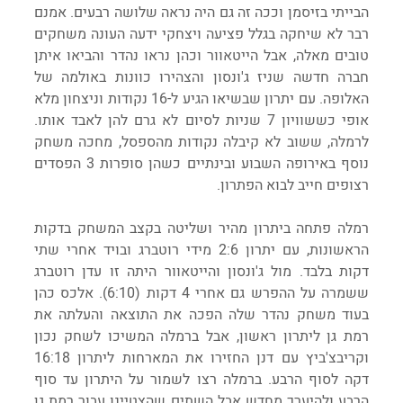
הבייתי בזיסמן וככה זה גם היה נראה שלושה רבעים. אמנם 
רבר לא שיחקה בגלל פציעה ויצחקי ידעה העונה משחקים 
טובים מאלה, אבל הייטאוור וכהן נראו נהדר והביאו איתן 
חברה חדשה שניז ג'ונסון והצהירו כוונות באולמה של 
האלופה. עם יתרון שבשיאו הגיע ל-16 נקודות וניצחון מלא 
אופי כששוויון 7 שניות לסיום לא גרם להן לאבד אותו. 
לרמלה, ששוב לא קיבלה נקודות מהספסל, מחכה משחק 
נוסף באירופה השבוע ובינתיים כשהן סופרות 3 הפסדים 
רצופים חייב לבוא הפתרון.
רמלה פתחה ביתרון מהיר ושליטה בקצב המשחק בדקות 
הראשונות, עם יתרון 2:6 מידי רוטברג ובויד אחרי שתי 
דקות בלבד. מול ג'ונסון והייטאוור היתה זו עדן רוטברג 
ששמרה על ההפרש גם אחרי 4 דקות (6:10). אלכס כהן 
בעוד משחק נהדר שלה הפכה את התוצאה והעלתה את 
רמת גן ליתרון ראשון, אבל ברמלה המשיכו לשחק נכון 
וקריבצ'ביץ עם דנן החזירו את המארחות ליתרון 16:18 
דקה לסוף הרבע. ברמלה רצו לשמור על היתרון עד סוף 
הרבע ולהיערך מחדש אבל השתים שהצטיינו עבור רמת גן 