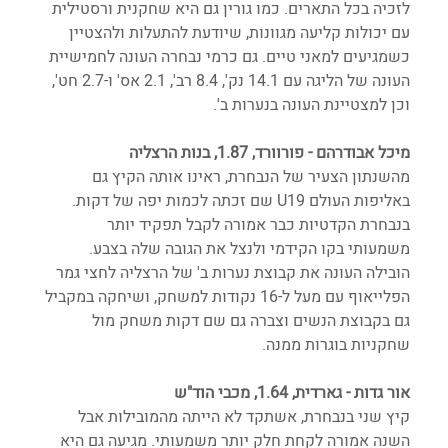
לזכיה בכל התארים. כמו גורין גם היא שחקנית ורסטילית 
עם יכולות קליעה מגוונות, שיודעת להתעלות ולהצטיין 
כשמגיעים למאני טיים. גם כרמי 
נבחרה העונה לחמישיית 
העונה של הליגה עם 14.1 נק', 8.4 רב', 2.1 אס' ו-2.7 חט', 
וכן למצטיינת העונה בנערות ב'.
מיכל אבודרהם - פורוורד, 1.87, בנות הרצליה
מהשנתון הצעיר של הנבחרת, ראינו אותה הקיץ גם 
באליפות העולם U19 שם זכתה לכמות יפה של דקות. 
בנבחרת הקדטיות כבר אמורה לקבל תפקיד יותר 
משמעותי בקו הקידמי ולנצל את הגובה שלה בצבע. 
הובילה העונה את קבוצת נערות ב' של הרצליה לחצי גמר 
הפלייאוף עם מעל ל-16 נקודות למשחק, ושיחקה במקביל 
גם בקבוצת הנשים וצברה גם שם דקות משחק מול 
שחקניות בוגרות ממנה.
אור גדות - גארדית, 1.64, מכבי הוד"ש
קיץ שני בנבחרת, אשתקד לא הייתה מהמובילות אבל 
השנה אמורה לקחת חלק יותר משמעותי. מגיעה גם היא 