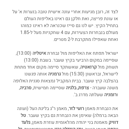
לצד זה, רובן מגיעות אחרי עונה אישית טובה בנערות א' על 
או עונת פריצה, ואת חלקן גם ראינו באליפות העולם 
בתחיל הקיץ. יש לנו גם סייז שכנראה לא ראינו כמוהו 
מעולם בנבחרות הצעירות, עם 4 שחקניות מעל ל-1.85 
ואחת שאפילו מתקרבת ל-2 מטרים. 
ישראל תפתח את האליפות מול נבחרת 
איטליה
 (13:00), 
שסיימה במקום הרביעי בקיץ שעבר. בשבת (13:00) 
תשחק מול 
קרואטיה
, שאשתקד סיימה מקום אחד מתחת 
לישראל, ובראשון (15:30) מול 
גרמניה 
אותה פגשנו 
בהצלבה קיץ שעבר. בבית המקביל נמצאות סגנית האלופה 
משנה שעברה - 
צרפת, בלגיה
 שסיימה חמישית, 
סרביה
, 
ו
רומניה 
שעלתה מדרג ב'.
את הנבחרת מאמן 
רועי לזר
, מאמן ר"ג בליגת העל (ועונה 
הבאה ברמלה) שאימן את הנבחרת גם בקיץ שעבר. 
טל 
דוויק
 מאמנת בני יהודה מהלאומית עוזרת מאמן, 
גלעד 