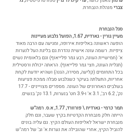
ערמון
 מאמן כושר, 
עדי קינדלר גרין
 ספורטרפיסטית, 
גל 
צברי
 מנהלת הנבחרת.
סגל הנבחרת
מעיין גורין - גארדית, 1.67, הפועל גלבוע מעיינות
הופעה ראשונה באליפות אירופה, ומגיעה עם הרבה מאוד 
ציפיות. רשמה עונה אישית נהדרת גם בליגת העל לנערות 
א' (חמישיית העונה, רבע גמר פלייאוף) וגם בלאומית נשים 
(תגלית העונה, חצי גמר פלייאוף). הראתה יכולת ורסטילית 
בכל התחומים (קליעה, מסירה, הגנה) ושהיא יודעת לקחת 
אחריות, התעלתה בעיקר כשגלבוע סבלה ממכת פציעות 
בשלבים האחרונים של העונה. מספרים מצויינים - 17.7 
נק', 6.2 רב', 3.1 א' ו-3.9 חט' בנערות, 13.1 נק' בנשים.
תמר כרמי - גארדית \ פורוורד, 1.77, א.ס. רמה"ש
הייתה חלק מנבחרת הקדטיות בקיץ שעבר, וגם חלק 
מנבחרת ישראל לאליפות העולם הקיץ. גם עליה בונים 
להוביל הקיץ, אחרי שהובילה את נערות א' וב' של רמה"ש 