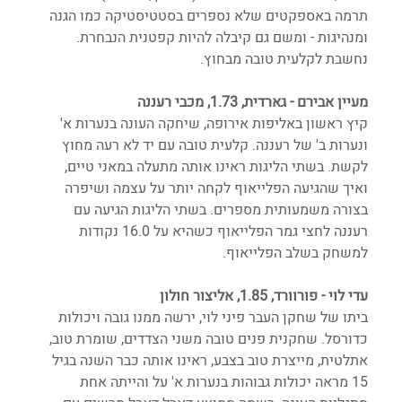
תרמה באספקטים שלא נספרים בסטטיסטיקה כמו הגנה 
ומנהיגות - ומשם גם קיבלה להיות קפטנית הנבחרת. 
נחשבת לקלעית טובה מבחוץ. 
מעיין אבירם - גארדית, 1.73, מכבי רעננה
קיץ ראשון באליפות אירופה, שיחקה העונה בנערות א' 
ונערות ב' של רעננה. קלעית טובה עם יד לא רעה מחוץ 
לקשת. בשתי הליגות ראינו אותה מתעלה במאני טיים, 
ואיך שהגיעה הפלייאוף לקחה יותר על עצמה ושיפרה 
בצורה משמעותית מספרים. בשתי הליגות הגיעה עם 
רעננה לחצי גמר הפלייאוף כשהיא על 16.0 נקודות 
למשחק בשלב הפלייאוף.
עדי לוי - פורוורד, 1.85, אליצור חולון
ביתו של שחקן העבר פיני לוי, ירשה ממנו גובה ויכולות 
כדורסל. שחקנית פנים טובה משני הצדדים, שומרת טוב, 
אתלטית, מייצרת טוב בצבע, ראינו אותה כבר השנה בגיל 
15 מראה יכולות גבוהות בנערות א' על והייתה אחת 