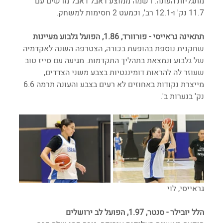
מתגליות העונה. רשמה ממוצע דאבל דאבל מרשים עם 
11.7 נק' ו-12.1 רב', וכמעט 2 חסימות למשחק.
תתאינה גראייסי - פורוורד, 1.86, הפועל גלבוע מעיינות
שחקנית נוספת בהופעת בכורה, הצטרפה השנה לאקדמיה 
של גלבוע ונמצאת בתהליך התקדמות. מגיעה עם סייז טוב 
שעוזר לה להראות דומיננטיות בצבע משני הצדדים, 
מייצרת נקודות באחוזים לא רעים בצבע והעונה תרמה 6.6 
נק' בנערות ב'. 
גראייסי, לוי
הלל יובילר - סנטר, 1.97, הפועל לב ירושלים