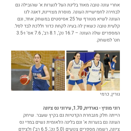
אחרי עונה טובה מאוד בליגת העל לנערות א' שהובילה גם 
לבחירה לחמישיית העונה. מוסרת מצויינת, דאגה לנו 
העונה לשיא מטורף של 25 אסיסטים במשחק אחד, וגם 
קלעית טובה כשאין לה בעיה לקחת כדור וללכת לבד לסל. 
המספרים שלה העונה – 16.7 נק', 8.1 רב', 7.6 אס' ו-3.5 
חט' למשחק.
גורין, כרמי
רוני מוניץ - גארדית, 1.70, עירוני נס ציונה
הייתה חלק מנבחרת הקדטיות גם בקיץ שעבר. שיחק 
העונה גם בנערות א' וגם בליגה הלאומית נשים במדי נס 
ציונה, רשמה מספרים צנועים (5.0 נק', 6.5 רב') ולצידם 