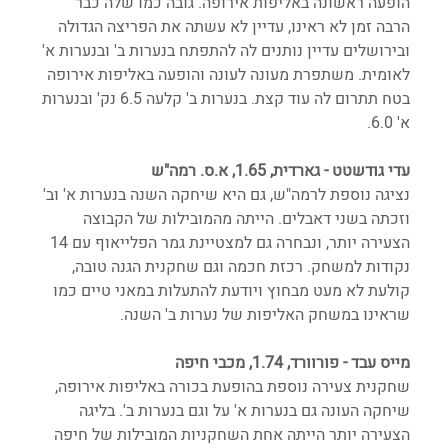
הופעה ראשונה באליפות אירופה. גובה כמו שלה כבר 
הרבה זמן לא ראינו, עדיין לא עשתה את הפריצה הגדולה 
ובירושלים עדיין נותנים לה להתפתח בנערות ב' ובנערות א' 
לאומית. משתפרת מעונה לעונה והופעה באליפות אירופה 
בטח תתרום לה עוד קצת. בנערות ב' קלעה 6.5 נק' ובנערות 
א' 6.0. 
עדי גודשטט - גארדית, 1.65, א.ס. רמה"ש
נציגה נוספת לרמה"ש, גם היא שיחקה השנה בנערות א' וב' 
וזכתה בשני דאבלים. הייתה מהמובילות של הקבוצה 
הצעירה יותר, ונבחרה גם למצטיינת גמר הפלייאוף עם 14 
נקודות למשחק. רכזת חכמה וגם שחקנית הגנה טובה, 
קולעת לא מעט מבחוץ ויודעת להתעלות במאני טיים כמו 
שראינו במשחק האליפות של נערות ב' השנה. 
מייס עבד - פורוורד, 1.74, מכבי חיפה
שחקנית צעירה נוספת בהופעת בכורה באליפות אירופה, 
שיחקה העונה גם בנערות א' על וגם בנערות ב'. בליגה 
הצעירה יותר הייתה אחת השחקניות המובילות של חיפה 