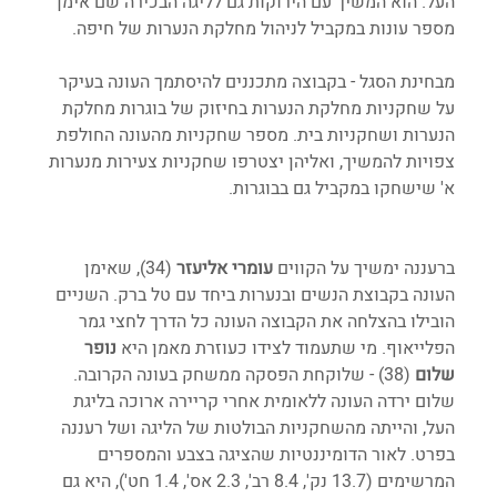
העל. הוא המשיך עם הירוקות גם לליגה הבכירה שם אימן 
מספר עונות במקביל לניהול מחלקת הנערות של חיפה. 
מבחינת הסגל - בקבוצה מתכננים להיסתמך העונה בעיקר 
על שחקניות מחלקת הנערות בחיזוק של בוגרות מחלקת 
הנערות ושחקניות בית. מספר שחקניות מהעונה החולפת 
צפויות להמשיך, ואליהן יצטרפו שחקניות צעירות מנערות 
א' שישחקו במקביל גם בבוגרות. 
ברעננה ימשיך על הקווים 
עומרי אליעזר
 (34), שאימן 
העונה בקבוצת הנשים ובנערות ביחד עם טל ברק. השניים 
הובילו בהצלחה את הקבוצה העונה כל הדרך לחצי גמר 
הפלייאוף. מי שתעמוד לצידו כעוזרת מאמן היא 
נופר 
שלום
 (38) - שלוקחת הפסקה ממשחק בעונה הקרובה. 
שלום ירדה העונה ללאומית אחרי קריירה ארוכה בליגת 
העל, והייתה מהשחקניות הבולטות של הליגה ושל רעננה 
בפרט. לאור הדומיננטיות שהציגה בצבע והמספרים 
המרשימים 
(
13.7 נק', 8.4 רב', 2.3 אס', 1.4 חט'), היא גם 