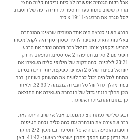
אבל רכות הגנתית אפשרה לצ'כיות זריקות קלות מחצי 
מרחק ששוב פתחו פער דו ספרתי. חדירה יפה של רוטברג 
לסל סגרה את הרבע ב-19:11 צ'כיה.
הרבע השני כנראה היה אחד הטובים שראינו מהנבחרת 
באליפות הזאת, ואפשר להגיד שסוף סוף היה לקהל משהו 
להריע ולקפוץ איתו. דניאל רבר פתחה נהדר את הרבע 
השני עם 2 סלים, חטיפה ו-2 אסיסטים, ופתאום זה רק 
23:21 לצ'כיות. כמה דקות של חילופי סלים השאירו את 
ישראל בפיגור של 2-5 הפרש, כשקצת יותר ריכוז בסיום 
מתחת לסל היה יכול כבר לשים את המשחק בשוויון. רבר 
בעוד מהלך גדול של סל ועבירה צמצמה ל-32:30, ולאחר 
מכן מהלך הגנתי גדול של הנבחרת השאירה את התוצאה 
כך בתום המחצית הראשונה.
רבע שלישי נפתח קצת מגומגם, אבל אז שוב הייתה זאת 
רבר שהעירה את הנבחרת עם כמה סלים וכמה חטיפות. 
רוטברג הוסיפה גם היא סל וחטיפה, ובהמשך 2/2 מהקו 
של גרזון קבעו מהפך ויתרון ישראלי ראשון - 41:42. כאן 