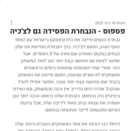
ספסל
18 ביוני 2023
פספוס - הנבחרת הפסידה גם לצ'כיה
נבחרת הנשים סיימה את היורובאסקט בישראל עם הפסד 
נוסף הערב, הפעם לצ'כיה. בכך הנבחרת מסיימת את שלב 
הבתים במקום האחרון ועם מאזן של 3 הפסדים. אבל 
אפשר לצאת עם תחושה קצת יותר טוב לאור המשחק 
הזה. אחרי שתי התבוסות שחטפנו בימים הראשונים 
ומשחקים לא טובים שהצגנו, הפעם סיימנו את המשחק 
בכבוד ועם תחושה קצת יותר טובה. אפשר אפילו להגיד 
שהקהל שהיה היום בדרייב אין נהנה מהמשחק, וגם העידוד 
ביציעים היה בהתאם. הנבחרת שלנו נראתה הרבה יותר טוב 
ושמרה את עצמה קרוב מאוד ליריבה שלה, אבל בדקות 
הסיום התקשתה לייצר והתוצאה בהתאם.
דניאל רבר הציגה את אחד המשחקים הטובים ביותר שלה 
העונה ובנבחרת בכלל, כשלצד שיא קריירה בנבחרת של 