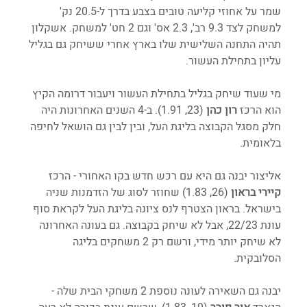
שמר על אחוזי קליעה טובים בצבע בדרך ל-20.5 נק' 
למשחק לצד 9.3 רב', 2.3 אס' וגם 2 חט' למשחק. אשקלון 
תהיה התחנה השלישית שלו בארץ אחרי ששיחק גם בגליל 
עליון בתחילת העשור. 
מי שעוד שיחק בגליל בתחילת העשור ויעבור דרומה הקיץ 
הוא הרכז 
רון כהן 
(23, 1.91). ב-4 השנים האחרונות היה 
חלק מסגל הקבוצה בליגת העל, ובין לבין גם הושאל לחיפה 
בלאומית.
אליצור יבנה גם היא עם רכש חדש בקו האחורי - הרכז 
קיירי בראון
 (26, 1.83) שחוזר לסוג של הזדמנות שניה 
בישראל. בראון הצטרף לנס ציונה בליגת העל לקראת סוף 
עונת 22/23, אבל לא שיחק בקבוצה. גם בעונה האחרונה 
לא שיחק יותר מידי, ורשם רק 2 משחקים בליגה 
הסלובקית. 
יבנה גם השאירה לעונה נוספת 2 משחקי הבית שלה - 