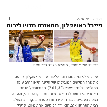
ספסל
19 ביולי 2025
פיירל באשקלון, מתאזרח חדש ליבנה
צילום: יעל אמסילי, מנהלת הליגה הלאומית
עידכוני לאומית מהדרום. אליצור עירוני אשקלון צירפה 
את אחד הקלעים המובילים של הליגה הלאומיתב עונה 
החולפת - 
ג'ונתן פיירל
 (32, 2.01). הפורוורד \ סנטר 
האמריקאי נחשב לכח אש משמעותי בקו הקידמי, והעונה 
בצפת פעמיים בלבד הוא ירד מדו ספרתי בנקודות. בשלב 
הבית התחתון אגב, הוא ירד רק פעם אחת מ-20. פיירל 