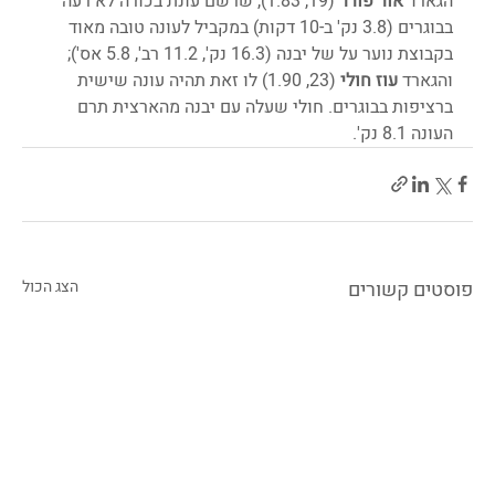
הגארד 
אור פורר
 (19, 1.83), שרשם עונת בכורה לא רעה 
בבוגרים (3.8 נק' ב-10 דקות) במקביל לעונה טובה מאוד 
בקבוצת נוער על של יבנה (16.3 נק', 11.2 רב', 5.8 אס'); 
והגארד 
עוז חולי 
(23, 1.90) לו זאת תהיה עונה שישית 
ברציפות בבוגרים. חולי שעלה עם יבנה מהארצית תרם 
העונה 8.1 נק'.
פוסטים קשורים
הצג הכול