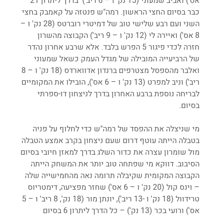
אס') ואביב שמעוני (15 נק' ו – 6 ריב')  בדרך ליתרון 21 
כבר בסיום החצי הראשון. רמה"ש פנטזה על קאמבק בחצי 
השני ועם רבע שלישי טוב של דמיטרי רוברטס (28 נק' ו – 
8 אס') ואיירה לי (12 נק' ו – 9 ריב') הקבוצה מהשרון 
חזרה לכדי פיגור 5 הפרש בלבד. אלא שרבע אחרון נהדר 
של הרביעייה המובילה של מגדל העמק כשאל שמעוני 
ואלבר מהספסל מצטרפים ברנדון אדווארדס (18 נק' ו – 8 
ריב') וניב למפרט (13 נק' ו – 6 אס'), הובילו את המקומיים 
לבריחה נוספת ברבע האחרון בדרך לניצחון דו-ספרתי 
בסיום.
מי שניצלה את ההפסד של רמה"ש כדי לחלוף על פניה 
בטבלה הייתה עוטף דרום שעם ניצחון בקרב אמצע הטבלה 
מול שומרון עצרה את כדור השלג בדרך למאזן חיובי בסיום 
הסיבוב. דווקא מי שפתחה טוב יותר את המשחק הייתה 
הקבוצה המקומית שקיבלה תרומה נאה מהחמישייה שלה 
– וינס קול (20 נק' ו – 6 אס') שחזר מפציעה, דימטריוס 
טרידוול (18 נק' ו -13 ריב'), יונתן מור (18 נק', 8 ריב' ו – 5 
אס') ורועי בכר (13 נק') – כל הדרך ליתרון 6 בסיום 