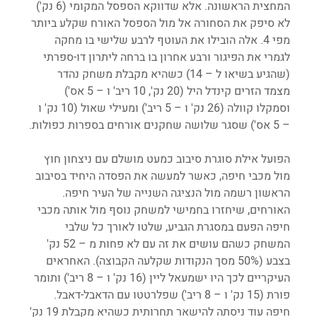
המחצית הראשונה. אלא שדווקא הספסל המקומי (6 נק') 
לא סיפק את הסחורה אל מול הספסל האורח שקלע ביותר 
מפי 4. אלה הובילו את העוטף לרבע שלישי בו מחקה 
לגמרי את הפיגור ורבע אחרון בו ברחה ליתרון דו-ספרתי 
(שהגיע בשיאו ל – 14) כשהיא מקבלת משחק נהדר 
מצמד הזרים קינדל היל (20 נק', 10 ריב' ו – 5 אס') 
וסמקלו קוולה (26 נק' ו – 5 ריב') ומעילי שאול (10 נק' ו 
– 5 אס') שסגר שלושה שחקנים אורחים בספרות כפולות.
הפועל אילת סוגרת סיבוב כמעט מושלם עם ניצחון חוץ 
מול מכבי חיפה, כאשר למעשה את הפסדה היחיד בסיבוב 
הראשון רשמה מול הנציגה השנייה של העיר חיפה. 
האורחים, שיחזרו בחמישי למשחק נוסף מול אותה מכבי 
חיפה הפעם במסגרת הגביע, שלטו לאורך כל שלבי 
המשחק כשהם עושים את זה עם לא פחות מ – 52 נק' 
בצבע (50% מסך הנקודות שקלעה הקבוצה). האחראים 
העיקריים לכך היו ישמעאל ליין (16 נק' ו – 8 ריב') ותומר 
פורת (15 נק' ו – 8 ריב') שפלרטטו עם הדאבל-דאבל. 
חיפה עוד ניסתה להישאר תחרותית כשהיא מקבלת 19 נק' 