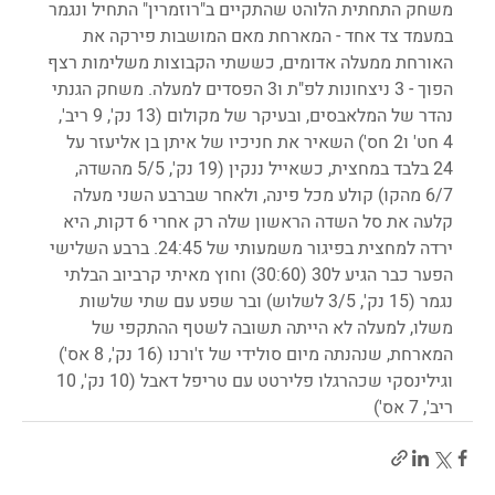
משחק התחתית הלוהט שהתקיים ב"רוזמרין" התחיל ונגמר 
במעמד צד אחד - המארחת מאם המושבות פירקה את 
האורחת ממעלה אדומים, כששתי הקבוצות משלימות רצף 
הפוך - 3 ניצחונות לפ"ת ו3 הפסדים למעלה. משחק הגנתי 
נהדר של המלאבסים, ובעיקר של מקולום (13 נק', 9 ריב', 
4 חט' ו2 חס') השאיר את חניכיו של איתן בן אליעזר על 
24 בלבד במחצית, כשאייל ננקין (19 נק', 5/5 מהשדה, 
6/7 מהקו) קולע מכל פינה, ולאחר שברבע השני מעלה 
קלעה את סל השדה הראשון שלה רק אחרי 6 דקות, היא 
ירדה למחצית בפיגור משמעותי של 24:45. ברבע השלישי 
הפער כבר הגיע ל30 (30:60) וחוץ מאיתי קרביוב הבלתי 
נגמר (15 נק', 3/5 לשלוש) ובר שפע עם שתי שלשות 
משלו, למעלה לא הייתה תשובה לשטף ההתקפי של 
המארחת, שנהנתה מיום סולידי של ז'ורנו (16 נק', 8 אס') 
וגילינסקי שכהרגלו פלירטט עם טריפל דאבל (10 נק', 10 
ריב', 7 אס')