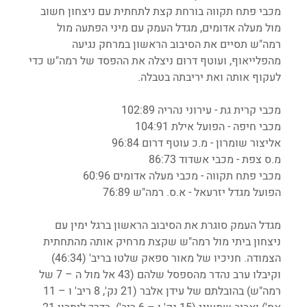
מכבי פתח תקווה בורחת קצת לתחתית עם ניצחון חשוב 
מול מעלה אדומים, מגדל העמק עם מיני הפתעה מול 
רמה"ש תסיים את הסיבוב הראשון במרחק נגיעה 
מהפלייאוף, ועוטף דרום ניצלה את ההפסד של רמה"ש כדי 
לעקוף אותה ואת יריבתה בטבלה.
מכבי קרית גת - עירוני נהריה 102:89
מכבי חיפה - הפועל אילת 104:91
אליצור שומרון - מ.כ עוטף דרום 96:84
מ.ס צפת - מכבי אשדוד 86:73
מכבי פתח תקווה - מכבי מעלה אדומים 60:96
הפועל מגדל יזרעאל - א.ס. רמה"ש 76:89
מגדל העמק סוגרת את הסיבוב הראשון ברגל ימין עם 
ניצחון ביתי מול רמה"ש שקצת מרחיק אותה מהתחתית 
הצמודה. חניכיו של מאור ספאק שלטו בריב' (46:34) 
וקיבלו ערב נהדר מהספסל שלהם (43 אל מול ה – 7 של 
רמה"ש) בהובלתם של עידן אלבר (21 נק', 8 ריב' ו – 11 