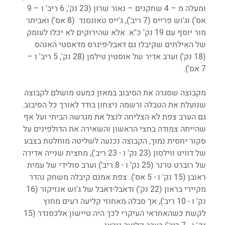
ומעלה מ – 4 שחקנים – נאור שרון (23 נק', 6 ריב' ו – 9 
אס') וג'וש פרייס (7 ריב'), ג'ייס טאונסנד  (8 אס') ואביתר 
מור יוסף עם 19 נק' כ"א. אלא שהירוקים לא יכלו לעומק 
של האילתים שקיבלו גם דאבל-פיגרס מדאסטי האנהס 
(18 נק') וערב אדיר של אוסטין טילמן (28 נק', 5 ריב' ו – 
7 אס').
מקבוצה שסגרה את הסיבוב במאזן כמעט מושלם לקבוצה 
שנועלת את הטבלה ורשמה ניצחון בודד לאורך כל הסיבוב. 
גם הערב צפת לא הצליחה לנצל את מגרשה הביתי ועל אף 
שהייתה צמודה בחצי הראשון והשאירה את הדולפינים על 
סקור יחסית נמוך, הקבוצה נכנעה לשליטה מוחלטת בצבע 
של דוויט ווילסון (23 נק' ו - 23 ריב'), מחצית שנייה אדירה 
של רוברט טרנר (25 נק' ו - 8 ריב') וערב סולידי של עמית 
ראובן (15 נק' ו - 5 אס'). צפת אמנם קיבלה משחק נהדר 
מקיירי בראון (22 נק') ודאבל-דאבל של ג'וש אנזיקור (16 
נק' ו - 10 ריב'), אך סבלה מאחוזי קליעה רעים מחוץ 
לקשת כשהאחראי העיקרי לכך היה טיישון אלכסנדר (15 