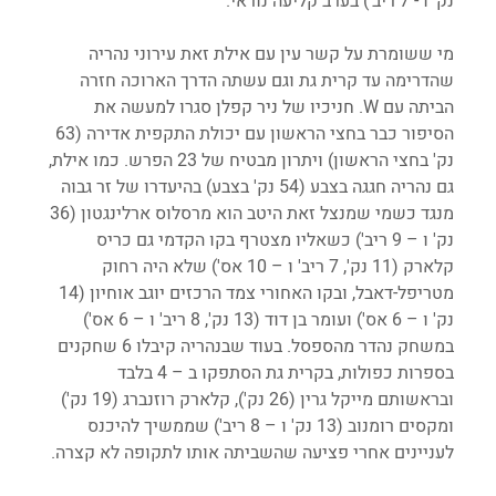
נק' ו - 7 ריב') בערב קליעה נוראי.
מי ששומרת על קשר עין עם אילת זאת עירוני נהריה 
שהדרימה עד קרית גת וגם עשתה הדרך הארוכה חזרה 
הביתה עם W. חניכיו של ניר קפלן סגרו למעשה את 
הסיפור כבר בחצי הראשון עם יכולת התקפית אדירה (63 
נק' בחצי הראשון) ויתרון מבטיח של 23 הפרש. כמו אילת, 
גם נהריה חגגה בצבע (54 נק' בצבע) בהיעדרו של זר גבוה 
מנגד כשמי שמנצל זאת היטב הוא מרסלוס ארלינגטון (36 
נק' ו – 9 ריב') כשאליו מצטרף בקו הקדמי גם כריס 
קלארק (11 נק', 7 ריב' ו – 10 אס') שלא היה רחוק 
מטריפל-דאבל, ובקו האחורי צמד הרכזים יוגב אוחיון (14 
נק' ו – 6 אס') ועומר בן דוד (13 נק', 8 ריב' ו – 6 אס') 
במשחק נהדר מהספסל. בעוד שבנהריה קיבלו 6 שחקנים 
בספרות כפולות, בקרית גת הסתפקו ב – 4 בלבד 
ובראשותם מייקל גרין (26 נק'), קלארק רוזנברג (19 נק') 
ומקסים רומנוב (13 נק' ו – 8 ריב') שממשיך להיכנס 
לעניינים אחרי פציעה שהשביתה אותו לתקופה לא קצרה.