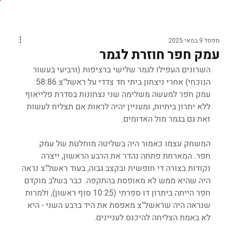
ספסל
9 במאי 2025
עמק חפר חוזרת לגמר
השרונים העפילו לגמר שלישי ברציפות (ורביעי בעשור 
הנוכחי) אחרי ניצחון ביתי חד צדדי על ראשל"צ 58:86. 
עמק חפר למעשה משלימה שני נצחונות בסדרת פלייאוף 
ללא יתרון ביתיות, ומעניין יהיה לראות אם תצליח לעשות 
זאת גם בגמר מול האדומים.
המשחק עצמו כאמור היה בשליטה מוחלטת של עמק 
חפר. המארחת פתחה נהדר את הרבע הראשון, ייצרה 
נקודות בצורה די חופשית ובקצב גבוה, בעוד ראשל"צ נראה 
היה שהיא ממש לא מאופסת בהתקפה. כבר בשלב מוקדם 
חפר הייתה ביתרון דו ספרתי (10:25 סוף ראשון), ולמרות 
שנראה היה שראשל"צ מאפסת את היד ברבע השני - היא 
לא באמת הצליחה להיכנס לעניינים.