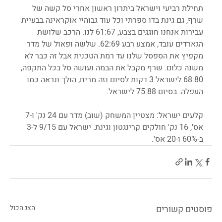
תחילת רביעי וישראל ביתרון ראשון אחרי סל קשה של 
שרף, גם גינת בדו ספרתי וכל עוד גבוהיי אוקראינה בבעיית 
עבירות אנחנו חוגגים בצבע, 61:67 לנו. הרכב שלושת 
הגארדים עובד, אמצע רבע 62:69. שלשה ופאול של מדר 
מקפיץ את הספסל שלנו עד רמת הטכנית אבל זה כבר לא 
משנה כלום. שרף מקבל את הבמה ועושה סל בכל התקפה, 
68:80 לישראל 3 דקות לסיום וזה מריח, הולך ונראה כמו 
העפלה. בסיום 75:88 לישראל.
קלעים ישראל: מצטיין המשחק (שוב) מדר עם 24 נק' ו-7 
אס', 16 נק' חולקים קרינגטון וגינת. ישראל עם 9/15 ל-3 
ב-60% ו-20 אס'.
פוסטים קשורים
הצג הכול