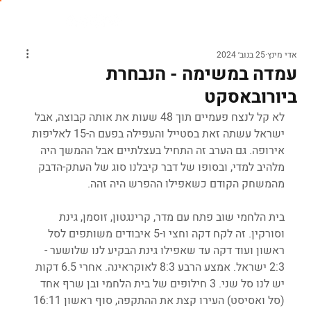
אדי מינץ
25 בנוב׳ 2024
עמדה במשימה - הנבחרת
ביורובאסקט
לא קל לנצח פעמיים תוך 48 שעות את אותה קבוצה, אבל 
ישראל עשתה זאת בסטייל והעפילה בפעם ה-15 לאליפות 
אירופה. גם הערב זה התחיל בעצלתיים אבל ההמשך היה 
מלהיב למדי, ובסופו של דבר קיבלנו סוג של העתק-הדבק 
מהמשחק הקודם כשאפילו ההפרש היה זהה.
בית הלחמי שוב פתח עם מדר, קרינגטון, זוסמן, גינת 
וסורקין. זה לקח דקה וחצי ו-5 איבודים משותפים לסל 
ראשון ועוד דקה עד שאפילו גינת הבקיע לנו שלושער - 
2:3 ישראל. אמצע הרבע 8:3 לאוקראינה. אחרי 6.5 דקות 
יש לנו סל שני. 3 חילופים של בית הלחמי ובן שרף אחד 
(סל ואסיסט) העירו קצת את ההתקפה, סוף ראשון 16:11 