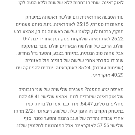
לאוקראינה. שתי הנבחרות ללא שלשות וללא הגעה לקו.
עוד הטבעה אוקראינית וגם שלשה ראשונה במשחק 
פתאום דו ספרתי, 25:15 לאוקראינה. גינת סוחט פעמיים 
תוקף, ברכות לנו, קלענו שלשה ראשונה גם כן, אמצע רבע 
25:22 לאוקראינה שלוקחת פסק זמן אחרי ריצת 0-7 
שלנו. הרכב של שלושת הגארדים שלנו עובד בהתקפה 
אבל פחות טוב הגנתית, במיוחד בצבע, והפער גדל מחדש. 
שוב דו ספרתי אחרי שלשה של קונייב מול האזורית 
(שפחות עובדת), 35:24 לאוקראינה. יורדים להפסקה עם 
40:29 אוקראיני.
מאיפה יגיע המפנה? מעבירה שלישית של שני הגבוהים 
של אוקראינה שיורדים לנוח. אמצע שלישי 48:41 להם. 
מחליפים סלים, 54:47. מדר כבר אמרנו? בדיוק כמו 
במשחק הקודם זה הזמן שלו. שלשה, ריבאונד ו-2/2 מהקו 
אחרי עבודה נהדרת של שגב בהגנה והפער נסגר. סוף 
שלישי 57:56 לאוקראינה אבל המומנטום לחלוטין שלנו.