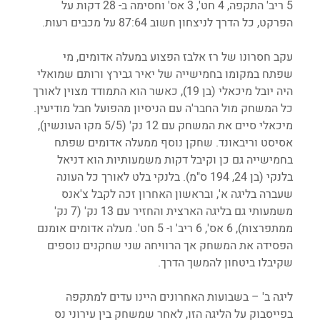
5 ריב' התקפה, 4 חט', 3 אס' וחסימה ב- 28 דקות על 
הפרקט, כל הדרך לניצחון חשוב 87:64 על מכבים רעות.
עקב חסרונו של רז אלבז הפצוע במעלה אדומים, מי 
שפתח במקומו בחמישייה של יאיר גבירץ ורותם שמואלי 
היה יובל מיכאלי (בן 19), כאשר הוא התמודד מצוין לאורך 
כל המשחק מול החבר'ה עם הניסיון מהפועל חבל מודיעין. 
מיכאלי סיים את המשחק עם 12 נק' (5/5 מקו העונשין), 
אסיסט וריבאונד. שחקן נוסף ממעלה אדומים שפתח 
בחמישייה גם כן וקיבל דקות משמעותיות הוא דניאל 
בלנקי (בן 24, 194 ס"מ). בלנקי בלט לאורך כל העונה 
שעברה בליגה א', ובראשון האחרון זכה לקבל צ'אנס 
משמעותי גם בליגה הארצית והחזיר עם 13 נק' (7 נק' 
ממתפרצות), 6 אס', 6 ריב' ו- 5 חט'. מעלה אדומים אומנם 
הפסידה את המשחק אך הרוויחה שני שחקנים נוספים 
שקיבלו ביטחון להמשך הדרך.
ליגה ב' – בשבועות האחרונים היינו עדים למתקפה 
בפייסבוק על הליגה הזו, לאחר שמשחק בין עירוני נס 