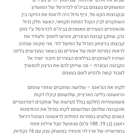
המשחקים בעצמם בביה"ס לכדורסל של המועדון 
ובקבוצות הקט סל. כיף גדול היה לראות את הזיקה בין 
השחקנים לבין הקהל הפתח תקוואי, כאשר חלק גדול 
מהאוהדים הצעירים מאומנים בביה"ס לכדורסל ע"י מתן 
כהן, שחקן קבוצת הבוגרים, והגיעו לתמוך ולעודד את 
קבוצתו בניצחון הגדול על הפועל לוד. אני מקווה שנזכה 
לראות כמויות יפות של אוהדים גם בשאר המגרשים בליגה 
ושיהיו לשחקנים בגילאים הצעירים חיבור ישיר אל 
הקבוצה הבוגרת – מה שייתן להם את הרצון להמשיך 
לעבוד קשה ולהגיע לשם בעצמם.
לקחו את הצ'אנס – שלושה שחקנים שזוהי עונתם 
הראשונה בליגה הארצית, שלושתם קיבלו דקות 
משמעותיות (חלקם בגלל פציעות של שחקנים דומיננטיים 
מהקבוצה שלהם) ושלושתם לקחו בגדול את ההזדמנות 
כשהם קולעים בספרות כפולות לראשונה העונה! דניאל 
ראובן (בן 19, 188 ס"מ) מהפועל חבל אילות פתח 
בחמישייה של ארז לוי והחזיר במשחק ענק עם 16 נקודות, 