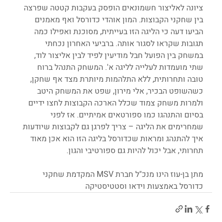
ציונה לאליצור חשמונאים הופסק בעקבות קטטה שפרצה 
בין שחקני הקבוצות. המון אוהדי כדורסל ואף מאמנים 
הביעו דעה כי הליגה הזו בעייתית, מסוכנת ואפילו כמה 
תגובות שקראו לסגור אותה. ברביעי האחרון נכחתי 
במשחק בין הפועל חבל מודיעין לפיד לבין אליצור לוד, 
שתי מועמדות לעלייה לליגה א'. המשחק התנהל ברוח 
טובה ותחרותית, ללא התלהמות מיותרת מצד אף שחקן, 
כשהשופט הבכיר, אלי מירון, שפט את המשחק היטב 
ולמרות משחק צמוד שכלל הארכה הקבוצות לחצו ידיים 
בסיום והתנהגו כמו ספורטאים אמיתיים. אז לפני 
שמחרימים את הליגה – צריך לפרגן גם לקבוצות שיודעות 
איך להתנהג ומראות שכדורסל בליגה הזו הוא אכן מאוד 
תחרותי, אבל יכול להיות גם ספורטיבי והגון.
מתן בן-עוז הינו מנכ"ל חברת MSV המקדמת שחקני 
כדורסל באמצעות וידאו וסטטיסטיקה