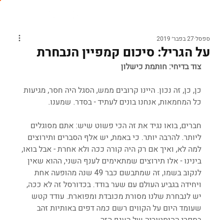
ספסל
27 בפבר׳ 2019
על הגריל: סיכום קמפיין הנבחרת
צוד בדיחי: חותמת כישלון
כן, כן, זה נכון. היינו קרובים ממש, הסגל היה חסר, מגיעות 
כל המחמאות, אנחנו בונים לעתיד - בסדר. שמענו.
חברים, בואו נגיד את זה הכי פשוט שיש: אתם מסוגלים 
ליותר. להרבה יותר. כי באמת, יש אלף הסברים ותירוצים 
למה לא, ואיך אם רק היה קורה ככה ולא אחרת - אבל בואו, 
בינינו - אלו תירוצים שמתאימים לענף השני, ההוא שאין 
לנקוב בשמו, זה שמתבשם כבר 49 שנה מהופעה אחת 
ויחידה בגביע העולם עם שער בודד. בכדורסל זה לא ככה, 
יש לנבחרת שלנו מסורת מכובדת ומפוארת. עודד קטש 
שעומד היום על הקווים רשם כמה דפים באותיות זהב 
בספרי ההיסטוריה של הענף הזה.