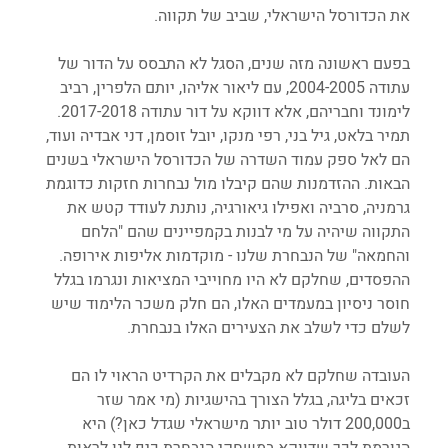
את הכדורסל הישראלי, שביב של תקווה.
בפעם ראשונה מזה שנים, הסגל לא התבסס על הדור של 
עתודה 2004-2005, עם ליאור אליהו, יותם הלפרין, רביב 
לימונד וחבריהם, אלא דווקא על דור עתודה 2017-2018. 
תמיר בלאט, גיל בני, רפי מנקו, יובל זוסמן, דני אבדיה ועוד, 
הם לאל ספק עמוד השדרה של הכדורסל הישראלי בשנים 
הבאות. ההזדמנות שהם קיבלו מול נבחרות חזקות כדוגמת 
גרמניה, סרביה ואפילו גיאורגיה, נותנת לעודד קטש את 
התקווה שיהיה על מי לבנות בקמפיינים שהם "הלחם 
והחמאה" של הנבחרת שלנו - מוקדמות אליפות אירופה. 
ההפסדים, שחלקם לא היו מחוייבי המציאות ונגרמו בגלל 
חוסר ניסיון במעמדים האלו, הם חלק משכר הלימוד שיש 
לשלם כדי לשלב את הצעירים האלו בנבחרת.
העובדה שחלקם לא מקבלים את הקרדיט הראוי לו הם 
זכאים בליגה, בגלל הצורך בהישגיות (מי אמר שזר 
ב200,000 דולר טוב יותר מישראלי שגדל כאן?) היא 
הגורמת לכך שדווקא במשחקי הנבחרת כיף לנו לראות 