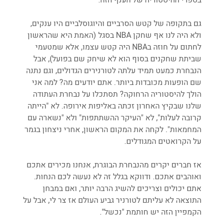
גם בתקופה של קטש הסרביים והיוגוסלביים היו ענקים, 
ולא היה לנו אף שחקן NBA בסגל (האמת היא שהראשון 
לחתום על חוזה בNBA היה קטש עצמו, אלא שמטעמי 
שביתת שחקנים בסוף הוא לא שיחק שם בפועל), אבל 
הנבחרת כמעט תמיד עלתה לטורנירים הגדולים, וגם נתנה 
שם הופעות מכובדות ביותר. אתם יודעים מה? למה אני 
הולך להיסטוריה הרחוקה? תסתכלו על נבחרת העתודה 
שלנו שבקיץ האחרון זכתה באליפות אירופה. לא "הייתה 
קרובה לעלות", לא "העיקר ההשתתפות" ולא "נשארה עם 
המחמאות". לקחה את המקום הראשון, אחרי ניצחון בגמר 
על הקרואטים המגודלים.
אז חברים יקרים מהנבחרת הבוגרת, אנחנו מכירים אתכם 
ואוהבים אתכם. ודווקא בגלל זה לא נעשה לכם הנחות. 
אתם יכולים וצריכים להשיג הרבה יותר, ואם במבחן 
התוצאה לא עליתם לטורניר גביע העולם אז צר לי, אבל על 
הקמפיין הזה יש חותמת "נכשל".