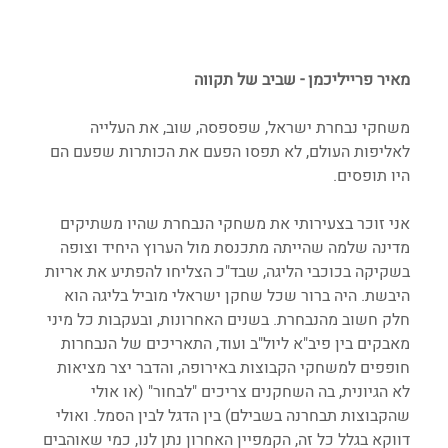
מאיר פרייליכמן - שביב של תקווה
משחקי נבחרת ישראל, שפספסה, שוב, את העלייה 
לאליפות העולם, לא תפסו הפעם את הכותרות שפעם הם 
היו תופסים.
אני זוכר בצעירותי את משחקי הנבחרת שהיו משתיקים 
מדינה שלמה שהייתה מתכנסת מול הערוץ היחיד וצופה 
בשקיקה בכוכבי הליגה, שבד"כ הצליחו להפתיע את אריות 
היבשת. היה ברור שכל שחקן ישראלי מוביל בליגה הוא 
חלק חשוב מהנבחרת. בשנים האחרונות, ובעקבות כל מיני 
מאבקים בין פיב"א ליול"ב ועוד, התאריכים של הנבחרות 
חופפים למשחקי הקבוצות באירופה, והדבר יצר מציאות 
לא הגיונית, בה השחקנים צריכים "לבחור" (או אולי 
שהקבוצות תבחרנה בשבילם) בין הדגל לבין הסמל. ואולי 
דווקא בגלל כל זה, הקמפיין האחרון נתן לנו, כמי שאוהבים 