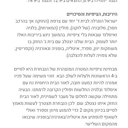
הגמר יתחילו ב-6.9, החצאים ב-12.9 והגמר ב-14.9.
היריבות, הציפיות והסיכויים
ישראל הוגרלה לבית ד׳ יחד עם צרפת (החזקה אך בהרכב 
חסר), סלובניה (של לוקה), פולין (המארחת), בלגיה 
ואיסלנד שבאות בלי ציפיות. בהמשך ניגע ביריבות האלו 
יותר לעומק. הבית שלנו יצטלב עם בית ג׳ החזק בו 
משחקות יוון, ספרד, איטליה, בוסניה וגאורגיה (וקפריסין, 
שלא צפויה לעלות להצלבה). 
מבחינת ציפיות המטרה המוצהרת של הנבחרת היא לסיים 
ב-4 הראשונות ולעלות לשלב הבא. זוהי משימה שעל פניו 
אמורה להיות כמעט חובה, לאור הבית היחסית נח עם 
איסלנד ובלגיה החלשות ופולין הקרובה לרמתנו. הבעיה 
מתחילה שקשה לחלום על מעבר לשמינית, לאור הבית 
החזק איתו נצטלב שם. לכן הנבחרת תצטרך לעשות מאמץ 
לסיים בכיוון מקום 2 כדי להמנע מיוון וספרד ואולי 
לשאוף להפתיע את איטליה/גאורגיה/בוסניה שיבואו 
מהמקום השלישי.