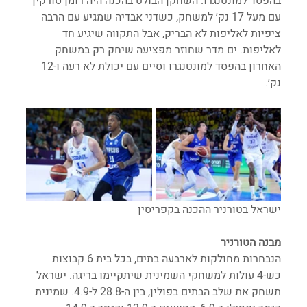
בהפסד למונטנגרו. השחקן הבולט בהכנה היה רומן סורקין 
עם מעל 17 נק׳ למשחק, כשדני אבדיה שמגיע עם הרבה 
ציפיות לאליפות לא הבריק, אבל התקווה שיגיע חד 
לאליפות. ים מדר שחוזר מפציעה שיחק רק במשחק 
האחרון בהפסד למונטנגרו וסיים עם יכולת לא רעה ו-12 
נק׳.
ישראל בטורניר ההכנה בקפריסין
מבנה הטורניר
הנבחרות מחולקות לארבעה בתים, בכל בית 6 קבוצות 
כש-4 עולות למשחקי השמינית שיתקיימו בריגה. ישראל 
תשחק את שלב הבתים בפולין, בין ה-28.8 ל-4.9. שמינית 