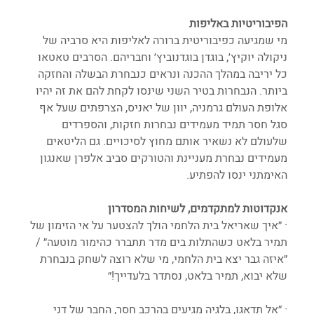
הפיבוריטיות באליפות
מי שמגיעה כפיבוריטית ברורה לאליפות היא סרביה של 
ניקולה יוקיץ׳, בוגדן בוגדנוביץ׳ וחבריהם. הסרבים טאטאו 
כל יריבה במהלך ההכנה ונראים כנבחרת הבשלה והחזקה 
ביותר. הנבחרות בטיר השני שינסו לקחת להם את זה יהיו 
אלופת העולם גרמניה, יוון של יאניס, הצרפתים שעל אף 
סגל חסר תמיד מעמידים נבחרות חזקות, והספרדים 
שלעולם לא נשאיר אותם מחוץ לסיכויים. גם הליטאים 
מעמידים נבחרת מעניינת והטורקים סביב אלפרן שאנגון 
האימתני ינסו להפתיע.
אנקדוטות למתקדמים, לשיחות המסדרון 
· ״איך שאריאל בית הלחמי הולך להצטער על אי הזימון של 
תמיר בלאט כשהתלות בים מדר תתברר כהימור מוטעה״ / 
״איזה גבר יצא בית הלחמי, מי שלא רוצה לשחק בנבחרת 
שלא יבוא, תמיר בלאט, נסתדר בלעדייך!״
· ״אל תדאגו, בלגיה מגיעים בהרכב חסר, החבר של דני 