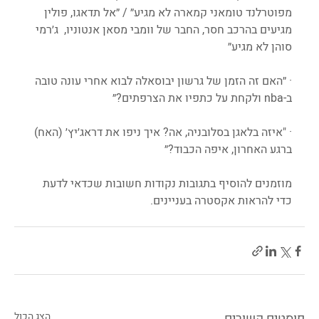
מפוטרלנד טומאני קמארה לא מגיע״ / ״אל תדאגו, פולין 
מגיעים בהרכב חסר, החבר של וומבי מסאן אנטוניו,  ג׳רמי 
סוהן לא מגיע״
· ״האם זה הזמן של גרשון יבוסאלה לבוא אחרי עונה טובה 
ב-nba ולקחת על כתפיו את הצרפתים?״
· "איזה בלאגן בסלובניה, אה? איך ניפו את דראג׳יץ׳ (האח) 
ברגע האחרון, איפה הכבוד?״
מוזמנים להוסיף בתגובות נקודות חשובות שכדאי לדעת 
כדי להראות אקסטרה בעניינים.
פוסטים קשורים
הצג הכול