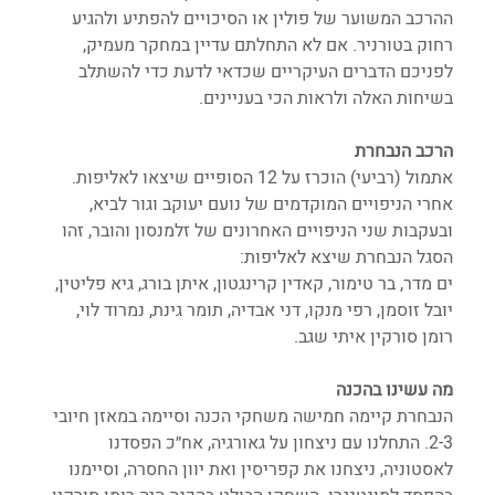
ההרכב המשוער של פולין או הסיכויים להפתיע ולהגיע 
רחוק בטורניר. אם לא התחלתם עדיין במחקר מעמיק, 
לפניכם הדברים העיקריים שכדאי לדעת כדי להשתלב 
בשיחות האלה ולראות הכי בעניינים.
הרכב הנבחרת
אתמול (רביעי) הוכרז על 12 הסופיים שיצאו לאליפות. 
אחרי הניפויים המוקדמים של נועם יעוקב וגור לביא, 
ובעקבות שני הניפויים האחרונים של זלמנסון והובר, זהו 
הסגל הנבחרת שיצא לאליפות:
ים מדר, בר טימור, קאדין קרינגטון, איתן בורג, גיא פליטין, 
יובל זוסמן, רפי מנקו, דני אבדיה, תומר גינת, נמרוד לוי, 
רומן סורקין איתי שגב. 
מה עשינו בהכנה
הנבחרת קיימה חמישה משחקי הכנה וסיימה במאזן חיובי 
2-3. התחלנו עם ניצחון על גאורגיה, אח״כ הפסדנו 
לאסטוניה, ניצחנו את קפריסין ואת יוון החסרה, וסיימנו 