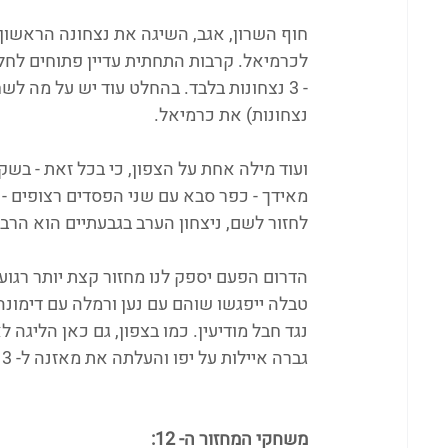
חוף השרון, אגב, השיגה את נצחונה הראשון
נצחונות) את כרמיאל.
מאידך - כפר סבא עם שני הפסדים רצופים -
לחזור לשם, ניצחון הערב בגבעתיים הוא הרב
הדרום הפעם יספק לנו מחזור קצת יותר רגוע.
טבלה ייפגשו שוהם עם נען ורמלה עם דימונה
נגד חבל מודיעין. כמו בצפון, גם כאן הליגה
גברה איילות על יפו והעלתה את מאזנה ל- 3 נצחונות - בדרך למקום ה- 11.
משחקי המחזור ה- 12: