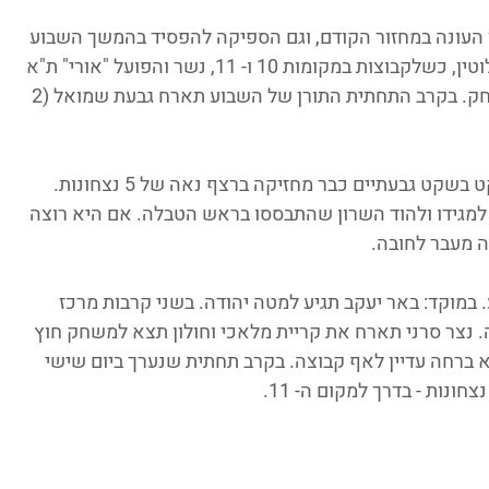
 העונה במחזור הקודם, וגם הספיקה להפסיד בהמשך השבוע 
לכרמיאל. קרבות התחתית עדיין פתוחים לחלוטין, כשלקבוצות במקומות 10 ו- 11, נשר והפועל "אורי" ת"א 
- 3 נצחונות בלבד. בהחלט עוד יש על מה לשחק. בקרב התחתית התורן של השבוע תארח גבעת שמואל (2 
ועוד מילה אחת על הצפון, כי בכל זאת - בשקט בשקט גבעתיים כבר מחזיקה ברצף נאה של 5 נצחונות. 
 למגידו ולהוד השרון שהתבססו בראש הטבלה. אם היא רוצה 
ה מעבר לחובה.
 במוקד: באר יעקב תגיע למטה יהודה. בשני קרבות מרכז 
. נצר סרני תארח את קריית מלאכי וחולון תצא למשחק חוץ 
 לא ברחה עדיין לאף קבוצה. בקרב תחתית שנערך ביום שישי 