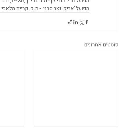
הפועל חבל מודיעין - מ.כ. חולון (19:30, חט"ב נחשון, שוהם)
הפועל 'אריק' נצר סרני  - מ.כ. קריית מלאכי (20:30, קיבוץ נצר סירני
פוסטים אחרונים