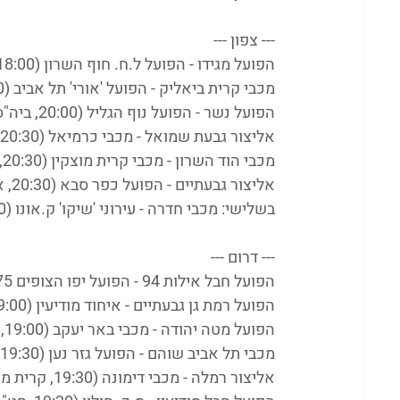
--- צפון ---
הפועל מגידו - הפועל ל.ח. חוף השרון (18:00, קיבוץ משמר העמק)
מכבי קרית ביאליק - הפועל 'אורי' תל אביב (20:00, אולם הרקפות, קרית ביאליק)
הפועל נשר - הפועל נוף הגליל (20:00, ביה"ס מקיף תיכון, נשר)
אליצור גבעת שמואל - מכבי כרמיאל (20:30, ביה"ס מורשת נריה, גבעת שמואל)
מכבי הוד השרון - מכבי קרית מוצקין (20:30, אולם עתידים, הוד השרון)
אליצור גבעתיים - הפועל כפר סבא (20:30, אולם תלם, גבעתיים)
בשלישי: מכבי חדרה - עירוני 'שיקו' ק.אונו (19:30, היכל אנרבוקס, חדרה)
--- דרום ---
הפועל חבל אילות 94 - הפועל יפו הצופים 75
הפועל רמת גן גבעתיים - איחוד מודיעין (19:00, אורט אבין, רמת גן)
הפועל מטה יהודה - מכבי באר יעקב (19:00, ביה"ס תיכון הרטוב, קיבוץ צרעה)
מכבי תל אביב שוהם - הפועל גזר נען (19:30, אולם ניצנים, שוהם)
אליצור רמלה - מכבי דימונה (19:30, קרית מנחם, רמלה)