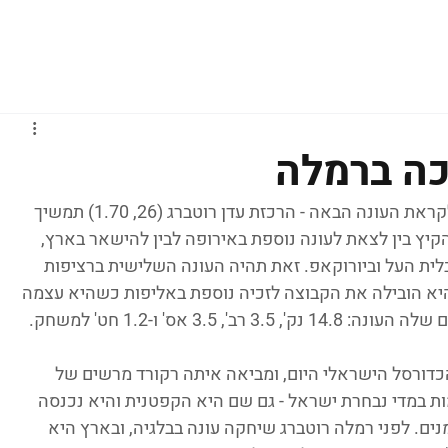
גברים
נשים
נוער
נבחרות
ליגות אירופיות
כה ברמלה
החתמה משמעותית לאלופה אליצור רמלה לקראת העונה הבאה - הרכזת עדן רוטברג (26, 1.70) תמשיך 
יץ בין לצאת לעונה נוספת באירופה לבין להישאר בארץ, 
ית העל וביורוקאפ. זאת תהיה העונה השלישית ברציפות 
יא הובילה את הקבוצה לזכיה נוספת באליפות כשהיא עצמה 
3. אס' ו-1.2 חט' למשחק.
דורסל הישראלי היום, ומביאה איתה רקורד מרשים של 
ות במדי נבחרת ישראל - גם שם היא הקפטנית והיא נכנסה 
ל כל הזמנים. לפני רמלה רוטברג שיחקה עונה בבלגיה, ובארץ היא 