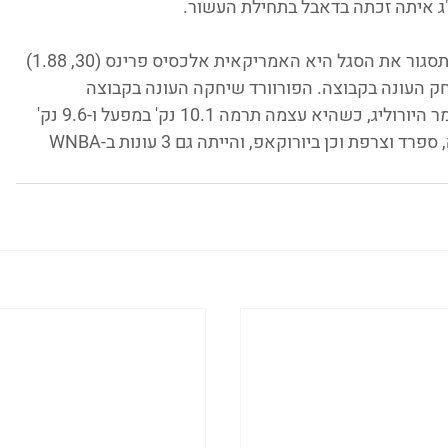
"ג איתה זכתה בדאבל בתחילת העשור.
מי שעוד הצטרפה השבוע לאלופה ולמעשה תסגור את הסגל היא האמריקאית אלכסיס פרינס (30, 1.88) 
 העונה בקבוצה. הפורוורד שיחקה העונה בקבוצה 
הספרדית avenida והגיעה איתה עד לרבע גמר היורוליג, כשהיא עצמה תרמה 10.1 נק' במפעל ו-9.6 נק' 
בליגה. לפני כן שיחקה באירופה גם בטורקיה, ספרד וצרפת וכן ביורוקאפ, והייתה גם 3 עונות ב-WNBA 