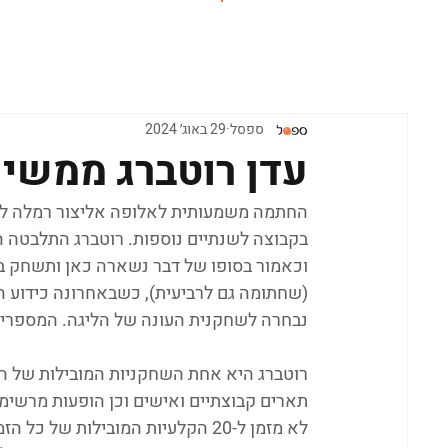
ראשי
ספסל
29 באוג׳ 2024
עדן רוטברג ממשי
בקבוצה לשנתיים נוספות. רוטברג התלבטה הק
וכאמור בסופו של דבר נשארה כאן ותשחק בל
(שחתומה גם לרביעית), כשבאחרונה כידוע ה
נבחרה לשחקנית העונה של הליגה. המספרים שלה העונה: 14.8 נק', 3.5 רב', 5
רוטברג היא אחת השחקניות המובילות של הכ
תארים קבוצתיים ואישים וכן הופעות מרשימ
לא מזמן ל-20 הקלעיות המובילות ש