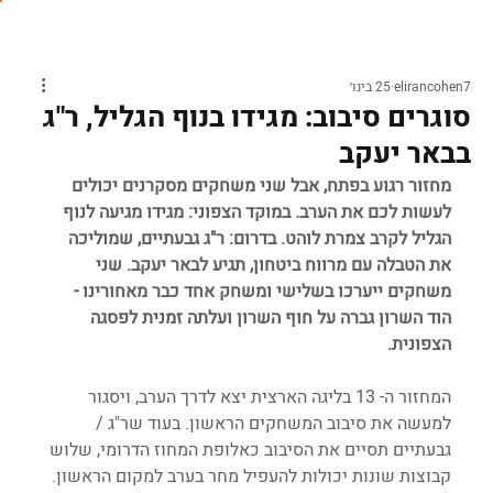
elirancohen7
25 בינו׳
סוגרים סיבוב: מגידו בנוף הגליל, ר"ג
בבאר יעקב
מחזור רגוע בפתח, אבל שני משחקים מסקרנים יכולים 
לעשות לכם את הערב. במוקד הצפוני: מגידו מגיעה לנוף 
הגליל לקרב צמרת לוהט. בדרום: ר"ג גבעתיים, שמוליכה 
את הטבלה עם מרווח ביטחון, תגיע לבאר יעקב. שני 
משחקים ייערכו בשלישי ומשחק אחד כבר מאחורינו - 
הוד השרון גברה על חוף השרון ועלתה זמנית לפסגה 
הצפונית.
המחזור ה- 13 בליגה הארצית יצא לדרך הערב, ויסגור 
למעשה את סיבוב המשחקים הראשון. בעוד שר"ג / 
גבעתיים תסיים את הסיבוב כאלופת המחוז הדרומי, שלוש 
קבוצות שונות יכולות להעפיל מחר בערב למקום הראשון. 