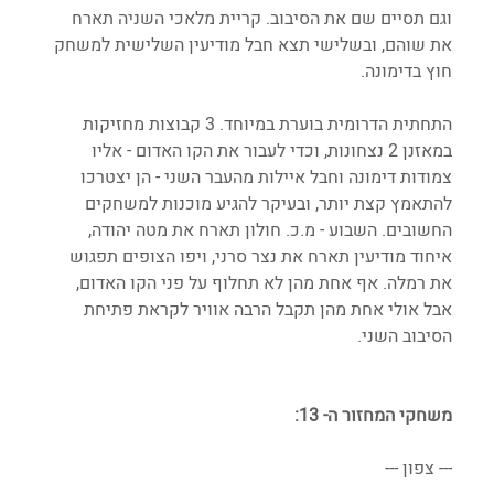
וגם תסיים שם את הסיבוב. קריית מלאכי השניה תארח 
את שוהם, ובשלישי תצא חבל מודיעין השלישית למשחק 
חוץ בדימונה. 
התחתית הדרומית בוערת במיוחד. 3 קבוצות מחזיקות 
במאזנן 2 נצחונות, וכדי לעבור את הקו האדום - אליו 
צמודות דימונה וחבל איילות מהעבר השני - הן יצטרכו 
להתאמץ קצת יותר, ובעיקר להגיע מוכנות למשחקים 
החשובים. השבוע - מ.כ. חולון תארח את מטה יהודה, 
איחוד מודיעין תארח את נצר סרני, ויפו הצופים תפגוש 
את רמלה. אף אחת מהן לא תחלוף על פני הקו האדום, 
אבל אולי אחת מהן תקבל הרבה אוויר לקראת פתיחת 
הסיבוב השני.
משחקי המחזור ה- 13:
--- צפון ---