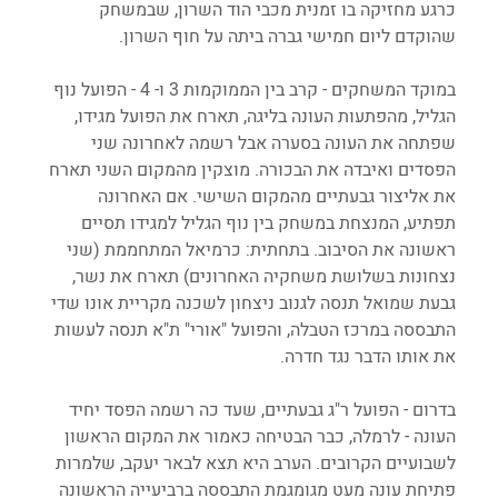
כרגע מחזיקה בו זמנית מכבי הוד השרון, שבמשחק 
שהוקדם ליום חמישי גברה ביתה על חוף השרון.
במוקד המשחקים - קרב בין הממוקמות 3 ו- 4 - הפועל נוף 
הגליל, מהפתעות העונה בליגה, תארח את הפועל מגידו, 
שפתחה את העונה בסערה אבל רשמה לאחרונה שני 
הפסדים ואיבדה את הבכורה. מוצקין מהמקום השני תארח 
את אליצור גבעתיים מהמקום השישי. אם האחרונה 
תפתיע, המנצחת במשחק בין נוף הגליל למגידו תסיים 
ראשונה את הסיבוב. בתחתית: כרמיאל המתחממת (שני 
נצחונות בשלושת משחקיה האחרונים) תארח את נשר, 
גבעת שמואל תנסה לגנוב ניצחון לשכנה מקריית אונו שדי 
התבססה במרכז הטבלה, והפועל "אורי" ת"א תנסה לעשות 
את אותו הדבר נגד חדרה.
בדרום - הפועל ר"ג גבעתיים, שעד כה רשמה הפסד יחיד 
העונה - לרמלה, כבר הבטיחה כאמור את המקום הראשון 
לשבועיים הקרובים. הערב היא תצא לבאר יעקב, שלמרות 
פתיחת עונה מעט מגומגמת התבססה ברביעייה הראשונה 