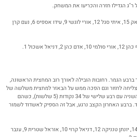
: שוהם כץ 18, ליאור ספאק 15, איתי סגל 12, אורי לוגשי 9, עידו אספיס 6, נעם קרן 
ברבע הגמר. רחובות הובילה לאורך רוב המחצית הראשונה, 
הצליחה לחזור וגם הפכה ממש על הבאזר למחצית משלשה של 
עילאי סרויה. הדרומים עלו בטירוף למחצית השניה עם רבע שלישי של 34 נקודות (5 שלשות), כשהם 
חד. ברבע האחרון הקצב נרגע, אבל זה הספיק לאשדוד לשמור 
: עילאי סרויה 17, איתן ספבק 14, יונתן טנניקה 12, דניאל קרוי 10, אוראל שטרית 9, ענבר 