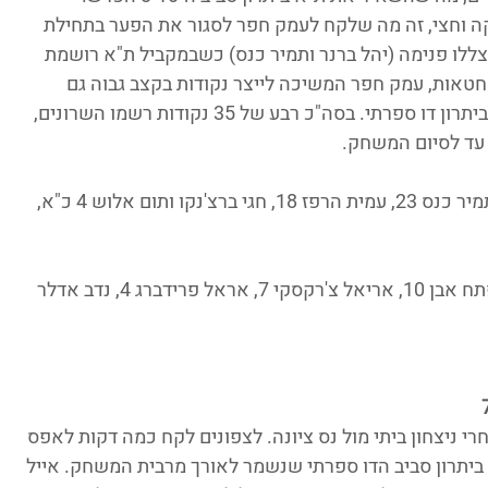
 56:46 אורח. בערך דקה וחצי, זה מה שלקח לעמק חפר לסגור את הפער בתחילת 
לו פנימה (יהל ברנר ותמיר כנס) כשבמקביל ת"א רושמת 
טאות, עמק חפר המשיכה לייצר נקודות בקצב גבוה גם 
מבפנים וגם מבחוץ, ודי מהר היא כבר הייתה ביתרון דו ספרתי. בסה"כ רבע של 35 נקודות רשמו השרונים, 
עד לסיום המשחק.
: יהל ברנר 29 (5 שלשות), תמיר כנס 23, עמית הרפז 18, חגי ברצ'נקו ותום אלוש 4 כ"א, 
 אורי פישר 29, איתי שלף 15, יפתח אבן 10, אריאל צ'רקסקי 7, אראל פרידברג 4, נדב אדלר 
י ניצחון ביתי מול נס ציונה. לצפונים לקח כמה דקות לאפס 
ביתרון סביב הדו ספרתי שנשמר לאורך מרבית המשחק. אייל 