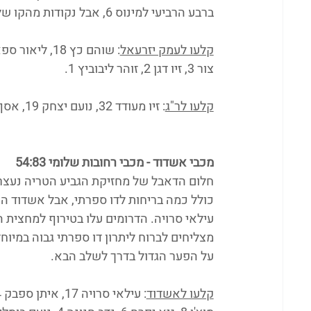
ברבע הרביעי למינוס 6, אבל נקודות מהקו של ר"ג הגדילו חזרה והכריעו את המשחק.
קלעו לעמק יזרעאל
צור 3, זיו דגן 2, זוהר ליבוביץ 1. 
קלעו לר"ג
: זיו מעודד 32, נועם יצחק 19, אסף כהן 12, אורי סולמי 10, אדם כהן 2, דניאל אשכול 1.
מכבי אשדוד - מכבי רחובות שלומי 54:83
חלום הדאבל של מחזיקת הגביע הטריה נעצר 
כולל כמה בריחות לדו ספרתי, אבל אשדוד 
מצליחים לברוח ליתרון דו ספרתי גבוה במיו
על הפער הגדול בדרך לשלב הבא.
קלעו לאשדוד