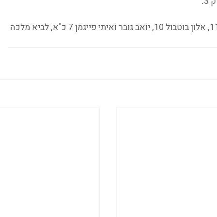
: גל אלילויקו 14, בארי מלכה 11, אלון בוטבול 10, יואב גובר ואיתי פייגמן 7 כ"א, לביא מלכה 