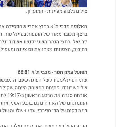
צילום גלבוע מעיינות - המועדון.
האלופה מכבי ת"א בחוץ אחרי שהפסידה את
ברצף מכובד מאוד של הופעות בפיינל פור. ה
יזרעאל. בחצי הגמר השני יפגשו אשדוד וגלבו
רחובות, הצפונים ניצחו את נס ציונה ומעפיל
הפועל עמק חפר - מכבי ת"א 66:81
שתי הפיינליסטיות של העונה שעברה נפגשו 
אורחת 
כמה דקות על הדו ספרתי, עד ש-שלשה של עמית הרפז 