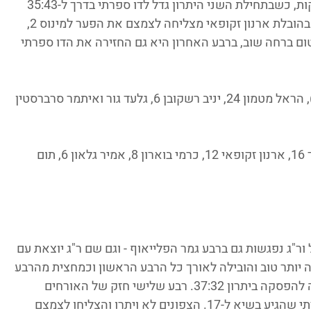
דן הוביל את גלבוע ליתרון 11:20 אחרי 10 דקות, כשבתחילת השני היתרון גדל לדו ספרתי בדרך ל-35:43 
בהפסקה. ברבע השלישי ראינו את נס ציונה בהובלת ארנון זקופאי מצליחה לצמצם את הפער למינוס 2, 
ום ברחה שוב, ברבע האחרון היא גם החזירה את הדו ספרתי 
 אייל דן 37 (8 שלשות), הראל מטמון 24, יניב רשקובן 6, גלעד גור ואיתמר סרברסטין 
: יובל פיינברג 22, אופיר שקד 16, ארנון זקופאי 12, כרמי בוארון 8, אמיר גלאון 6, תום 
ר"ג נפגשות גם ברבע גמר הפלייאוף - וגם שם ר"ג יוצאת עם 
 יותר טוב והובילה לאורך כל הרבע הראשון וכמחצית מהרבע 
השני, עד שר"ג במיני ריצת 11-2 הפכה וירדה להפסקה ביתרון 37:32. רבע שלישי חזק של האורחים 
בהובלת זיו מעודד הוביל אותם ליתרון דו ספרתי שהגיע בשיא ל-17. הצפונים לא ויתרו והצליחו לצמצם 