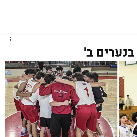
גברים
נשים
נוער
נבחרות
ליגות אירופיות
בנערים ב'