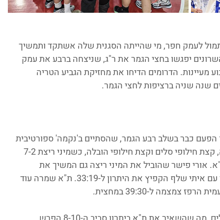
מול לעמק חפר, מי שהייתה הסגנית שלה אשתקד ותמשיך 
שרונים יפגשו בחצי הגמר את ר"ג, שניצחה ברבע את עמק 
ע מעיינות. הדרומים הדיחו את מחזיקת הגביע הטריה 
ים שנה שניה ברציפות לחצי הגמר. 
הפעם כבר בשלב רבע הגמר, שהסתיים ב'נקמה' ספורטיבית 
של השרונים. פתיחת המשחק הייתה שקולה, קצת חילופי סלים וקצת חילופי הובלה, כשמיני ריצת 7-2 
סגרה את הרבע הראשון ב-19:17 לת"א. אורי פישר שהוביל את המיני ריצה גם המשיך את 
המומנטום של האורחים גם ברבע השני, ויחד עם איתי שלף הקפיץ את היתרון ל-33:19. ת"א שמרה עוד 
צמצמה ל-39:30 במחצית.
הרבע השלישי המשיך את מגמת חילופי הסלים, מה שהשאיר את ת"א ביתרון סביב ה-8-10 הפרש. 