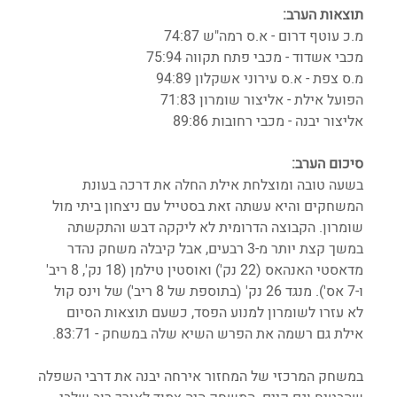
תוצאות הערב:
מ.כ עוטף דרום - א.ס רמה"ש 74:87
מכבי אשדוד - מכבי פתח תקווה 75:94
מ.ס צפת - א.ס עירוני אשקלון 94:89
הפועל אילת - אליצור שומרון 71:83
אליצור יבנה - מכבי רחובות 89:86
סיכום הערב:
בשעה טובה ומוצלחת אילת החלה את דרכה בעונת 
המשחקים והיא עשתה זאת בסטייל עם ניצחון ביתי מול 
שומרון. הקבוצה הדרומית לא ליקקה דבש והתקשתה 
במשך קצת יותר מ-3 רבעים, אבל קיבלה משחק נהדר 
מדאסטי האנהאס (22 נק') ואוסטין טילמן (18 נק', 8 ריב' 
ו-7 אס'). מנגד 26 נק' (בתוספת של 8 ריב') של וינס קול 
לא עזרו לשומרון למנוע הפסד, כשעם תוצאות הסיום 
אילת גם רשמה את הפרש השיא שלה במשחק - 83:71.
במשחק המרכזי של המחזור אירחה יבנה את דרבי השפלה 