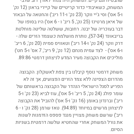
שהבטיח וגם קיים. המשחק היה צמוד לאורך רוב שלבי 
המשחק, כשאיבודי כדור קריטיים של קיירי בראון (12 נק' 
ו-5 אס') וסי ג'יי ווקר (23 נק' ו-11 ריב') והחטאה על הבאזר 
של איאן מרטינז (25 נק', 5 ריב' ו - 6 אס') היו בסופו של 
דבר בעוכריה של יבנה. רחובות, ששלטה שליטה מוחלטת 
בריבאונד (57-34), נותרת מושלמת כשצמד הזרים שלה - 
דרק ווקר (24 נק' ו-14 ריב') וטאוויס סמית (20 נק', 6 ריב' 
ו-6 אס') -  לצד עמית מנחם (12 נק', 9 ריב', 7 אס' ו-5 חט') 
מוליכים את הקבוצה מעיר המדע לניצחון דרמטי 89:86.
משחק דרמטי נוסף קיבלנו בין צפת לאשקלון. הקבוצה 
מהדרום הצפינה ללא צמד הזרים הפצועים, אך זה לא 
הפריע לסגל הישראלי הנהדר של הקבוצה בראשותם של 
עומר פולג (24 נק', 5 ריב' ו-5 אס'), עוז לביא (23 נק' ו-5 
ריב') וברנדון באומן (16 נק' ו-5 אס') להוביל את הקבוצה 
לניצחון מרשים במיוחד (94:89). טאז שרמן (28 נק' ו - 6 
ריב') שרשם משחק מצויין מנגד פספס הזדמנות לשנות 
את גורל המשחק אחרי שהחטיא שלשה דרמטית בשניות 
הסיום.