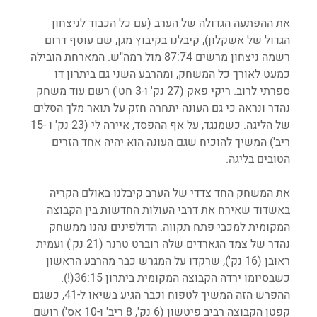
את ההפתעה הגדולה של הערב (עם כל הכבוד לניצחון 
הגדול של אשקלון), קיבלנו בקיבוץ מגן, שם עוטף דרום 
רשמה ניצחון מרשים 87:74 מול רמה"ש. המארחת הובילה 
כמעט לאורך כל המשחק, ומהרבע השני גם ביתרון דו 
ספרתי לרוב. ריקי פאק (27 נק' ו-3 חט') רשם עוד משחק 
נהדר ונראה כי גם העונה יתחרה חזק על תואר מלך הסלים 
של הליגה. כשמנגד, על אף ההפסד, איירה לי (23 נק' ו -15 
ריב') המשיך להוכיח שגם העונה הוא יהיה אחד הזרים 
הטובים בליגה.
את המשחק החד צדדי של הערב קיבלנו באולם הקריה 
באשדוד שאירח את דרבי העולות החדשות בין הקבוצה 
המקומית למכבי פתח תקווה. הדולפינים נהנו ממשחק 
נהדר של צמד הגארדים שלה רוברט טרנר (21 נק') ועמית 
ראובן (16 נק'), שרקדו על המגרש כבר מהרבע הראשון 
כשבסיומו ירדה הקבוצה המקומית ביתרון 36:15(!). 
ההפרש הזה המשיך לטפוח וכבר הגיע בשיאו ל-41, כשגם 
קפטן הקבוצה רביב פיטשון (6 נק', 8 ריב' ו-10 אס') רושם 